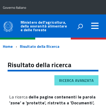
Governo Italiano
Ministero dell'agricoltura,
della sovranità alimentare
e delle foreste
Percorso
Home
Risultato della Ricerca
di
navigazione
Risultato della ricerca
RICERCA AVANZATA
La ricerca
delle pagine contenenti le parola
'zone' e 'protette', ristretta a 'Documenti',