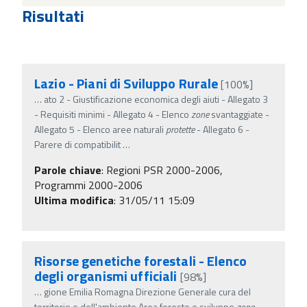
Risultati
Lazio - Piani di Sviluppo Rurale
[100%]
…
ato 2 - Giustificazione economica degli aiuti - Allegato 3
- Requisiti minimi - Allegato 4 - Elenco
zone
svantaggiate -
Allegato 5 - Elenco aree naturali
protette
- Allegato 6 -
Parere di compatibilit
…
Parole chiave
:
Regioni PSR 2000-2006,
Programmi 2000-2006
Ultima modifica
: 31/05/11 15:09
Risorse genetiche forestali - Elenco
degli organismi ufficiali
[98%]
…
gione Emilia Romagna Direzione Generale cura del
territorio e dell'ambiente Area foreste e sviluppo
zone