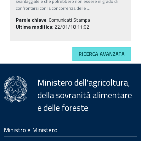
svantaggiate e che potrebbero non essere in grado di
confrontarsi con la concorrenza delle
…
Parole chiave
:
Comunicati Stampa
Ultima modifica
: 22/01/18 11:02
RICERCA AVANZATA
Ministero dell'agricoltura,
della sovranità alimentare
e delle foreste
Menu
Footer
Ministro e Ministero