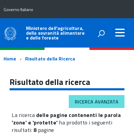
Governo Italiano
Ministero dell'agricoltura,
della sovranità alimentare
e delle foreste
Percorso
Home
Risultato della Ricerca
di
navigazione
Risultato della ricerca
RICERCA AVANZATA
La ricerca
delle pagine contenenti le parola
'zone' e 'protette'
ha prodotto i seguenti
risultati:
8
pagine