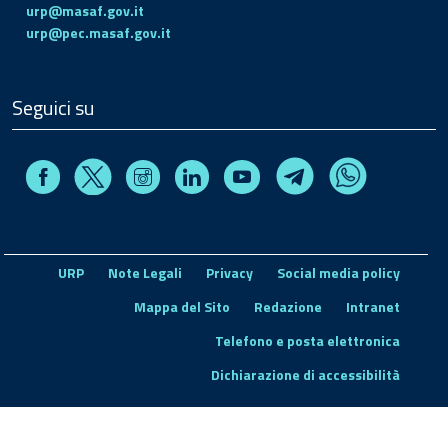
urp@masaf.gov.it
urp@pec.masaf.gov.it
Seguici su
Facebook
Instagram
Linkedin
Youtube
X
Telegram
Whatsapp
URP
Note Legali
Privacy
Social media policy
Mappa del Sito
Redazione
Intranet
Telefono e posta elettronica
Dichiarazione di accessibilità