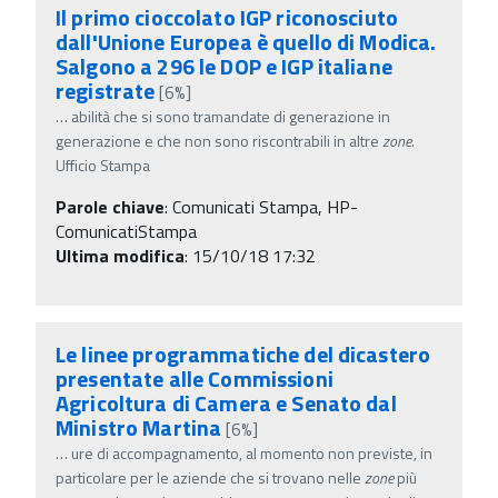
Il primo cioccolato IGP riconosciuto
dall'Unione Europea è quello di Modica.
Salgono a 296 le DOP e IGP italiane
registrate
[6%]
…
abilità che si sono tramandate di generazione in
generazione e che non sono riscontrabili in altre
zone
.
Ufficio Stampa
Parole chiave
:
Comunicati Stampa, HP-
ComunicatiStampa
Ultima modifica
: 15/10/18 17:32
Le linee programmatiche del dicastero
presentate alle Commissioni
Agricoltura di Camera e Senato dal
Ministro Martina
[6%]
…
ure di accompagnamento, al momento non previste, in
particolare per le aziende che si trovano nelle
zone
più