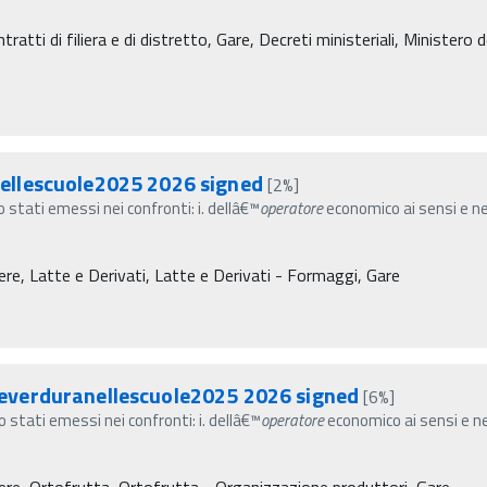
atti di filiera e di distretto, Gare, Decreti ministeriali, Ministero de
ellescuole2025 2026 signed
[2%]
no stati emessi nei confronti: i. dellâ€™
operatore
economico ai sensi e nei 
re, Latte e Derivati, Latte e Derivati - Formaggi, Gare
everduranellescuole2025 2026 signed
[6%]
no stati emessi nei confronti: i. dellâ€™
operatore
economico ai sensi e nei
ere, Ortofrutta, Ortofrutta - Organizzazione produttori, Gare