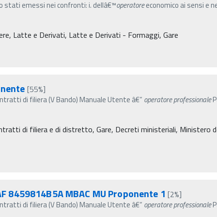
no stati emessi nei confronti: i. dellâ€™
operatore
economico ai sensi e nei
re, Latte e Derivati, Latte e Derivati - Formaggi, Gare
nente
[55%]
ratti di filiera (V Bando) Manuale Utente â€“
operatore
professionale
P
atti di filiera e di distretto, Gare, Decreti ministeriali, Ministero de
SAF 8459814B5A MBAC MU Proponente 1
[2%]
ratti di filiera (V Bando) Manuale Utente â€“
operatore
professionale
P