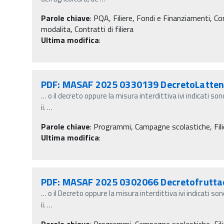
Parole chiave
:
PQA, Filiere, Fondi e Finanziamenti, Contr
modalita, Contratti di filiera
Ultima modifica
:
PDF: MASAF 2025 0330139 DecretoLatten
…
o il decreto oppure la misura interdittiva ivi indicati so
ii.
…
Parole chiave
:
Programmi, Campagne scolastiche, Filie
Ultima modifica
:
PDF: MASAF 2025 0302066 Decretofrutta
…
o il Decreto oppure la misura interdittiva ivi indicati so
ii.
…
Parole chiave
:
Programmi, Campagne scolastiche, Fili