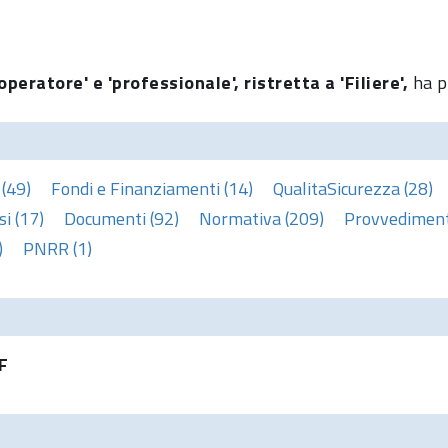
peratore' e 'professionale', ristretta a 'Filiere',
ha p
 (49)
Fondi e Finanziamenti (14)
QualitaSicurezza (28)
i (17)
Documenti (92)
Normativa (209)
Provvedimenti
)
PNRR (1)
F