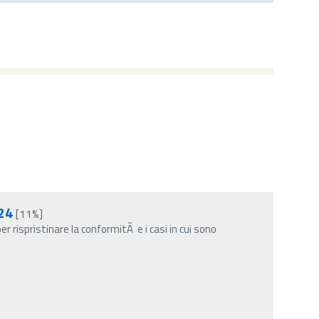
24
[11%]
 rispristinare la conformitÃ e i casi in cui sono