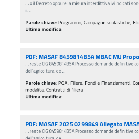
…
o il Decreto oppure la misura interdittiva ivi indicati so
ii.
…
Parole chiave
:
Programmi, Campagne scolastiche, Filie
Ultima modifica
:
PDF: MASAF 8459814B5A MBAC MU Propo
…
reste CIG 8459814B5A Processo domande definitive cont
dell'agricoltura, de
…
Parole chiave
:
PQA, Filiere, Fondi e Finanziamenti, Contr
modalita, Contratti di filiera
Ultima modifica
:
PDF: MASAF 2025 0299849 Allegato MA
…
reste CIG 8459814B5A Processo domande definitive cont
dell'agricoltura, de
…