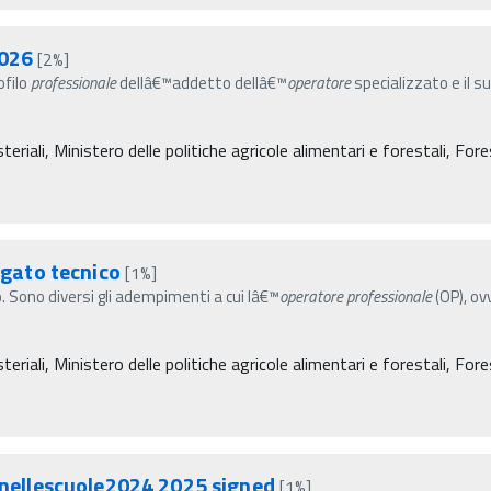
2026
[2%]
ofilo
professionale
dellâ€™addetto dellâ€™
operatore
specializzato e il s
eriali, Ministero delle politiche agricole alimentari e forestali, For
gato tecnico
[1%]
lo. Sono diversi gli adempimenti a cui lâ€™
operatore
professionale
(OP), ov
eriali, Ministero delle politiche agricole alimentari e forestali, For
ellescuole2024 2025 signed
[1%]