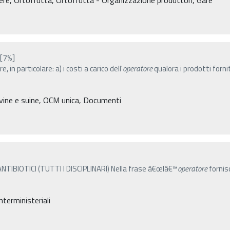
[7%]
in particolare: a) i costi a carico dell'
operatore
qualora i prodotti fornit
bovine e suine, OCM unica, Documenti
BIOTICI (TUTTI I DISCIPLINARI) Nella frase â€œlâ€™
operatore
fornis
nterministeriali