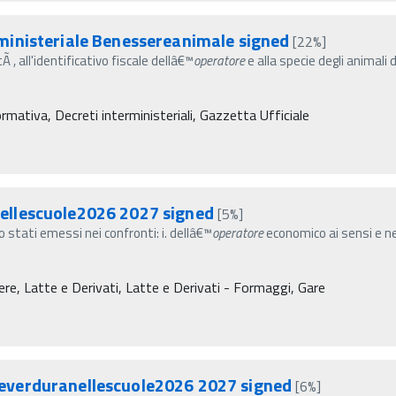
inisteriale Benessereanimale signed
[22%]
tÃ , all'identificativo fiscale dellâ€™
operatore
e alla specie degli animali
rmativa, Decreti interministeriali, Gazzetta Ufficiale
ellescuole2026 2027 signed
[5%]
no stati emessi nei confronti: i. dellâ€™
operatore
economico ai sensi e nei
re, Latte e Derivati, Latte e Derivati - Formaggi, Gare
everduranellescuole2026 2027 signed
[6%]