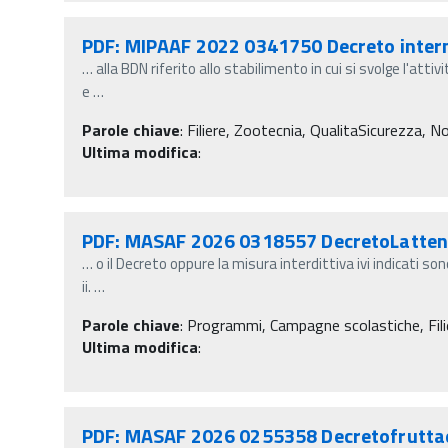
PDF: MIPAAF 2022 0341750 Decreto interm
…
alla BDN riferito allo stabilimento in cui si svolge l'attivi
e
…
Parole chiave
:
Filiere, Zootecnia, QualitaSicurezza, No
Ultima modifica
:
PDF: MASAF 2026 0318557 DecretoLatten
…
o il Decreto oppure la misura interdittiva ivi indicati so
ii.
…
Parole chiave
:
Programmi, Campagne scolastiche, Filie
Ultima modifica
:
PDF: MASAF 2026 0255358 Decretofrutta