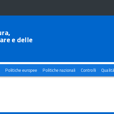
ura,
are e delle
Politiche europee
Politiche nazionali
Controlli
Qualit