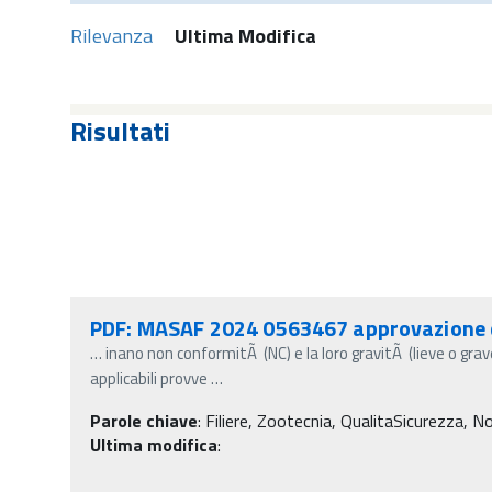
Rilevanza
Ultima Modifica
Risultati
PDF: MASAF 2024 0563467 approvazione 
…
inano non conformitÃ (NC) e la loro gravitÃ (lieve o grav
applicabili provve
…
Parole chiave
:
Filiere, Zootecnia, QualitaSicurezza, No
Ultima modifica
: