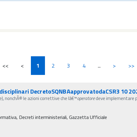
<<
<
1
2
3
4
...
>
>>
disciplinari DecretoSQNBAapprovatodaCSR3 10 20
e), nonchÃ© le azioni correttive che lâ€™
operatore
deve implementare per
rmativa, Decreti interministeriali, Gazzetta Ufficiale