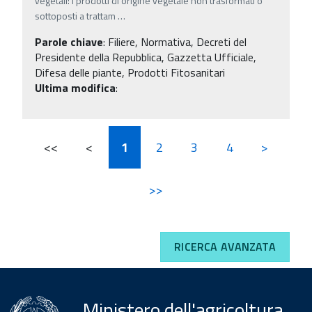
vegetali: i prodotti di origine vegetale non trasformati o
sottoposti a trattam
…
Parole chiave
:
Filiere, Normativa, Decreti del
Presidente della Repubblica, Gazzetta Ufficiale,
Difesa delle piante, Prodotti Fitosanitari
Ultima modifica
:
<<
<
1
2
3
4
>
>>
RICERCA AVANZATA
Ministero dell'agricoltura,