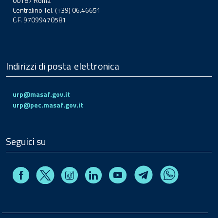
00187 Roma
Centralino Tel. (+39) 06.46651
C.F. 97099470581
Indirizzi di posta elettronica
urp@masaf.gov.it
urp@pec.masaf.gov.it
Seguici su
Facebook
Instagram
Linkedin
Youtube
X
Telegram
Whatsapp