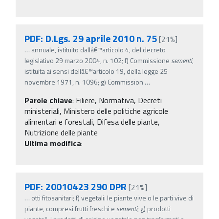
PDF: D.Lgs. 29 aprile 2010 n. 75
[21%]
…
annuale, istituito dallâ€™articolo 4, del decreto
legislativo 29 marzo 2004, n. 102; f) Commissione
sementi
,
istituita ai sensi dellâ€™articolo 19, della legge 25
novembre 1971, n. 1096; g) Commission
…
Parole chiave
:
Filiere, Normativa, Decreti
ministeriali, Ministero delle politiche agricole
alimentari e forestali, Difesa delle piante,
Nutrizione delle piante
Ultima modifica
:
PDF: 20010423 290 DPR
[21%]
…
otti fitosanitari; f) vegetali: le piante vive o le parti vive di
piante, compresi frutti freschi e
sementi
; g) prodotti