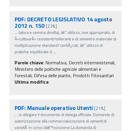
PDF: DECRETO LEGISLATIVO 14 agosto
2012 n. 150
[23%]
…
tatura e semina diretta), â€” utilizzo, ove appropriato, di
Â«cultivarÂ» resistenti/tolleranti e di
sementi
e materiale di
moltiplicazione standard/ certiÂ¿cati, â€” utilizzo di
pratiche equilibrate d
…
Parole chiave
:
Normativa, Decreti interministeriali,
Ministero delle politiche agricole alimentari e
forestali, Difesa delle piante, Prodotti Fitosanitari
Ultima modifica
:
PDF: Manuale operativo Utenti
[21%]
…
io allegare il documento di delega ufficiale. Domande di
autorizzazione alla commercializzazione di
sementi
di
varietÃ in corso dâ€™iscrizione La domanda di