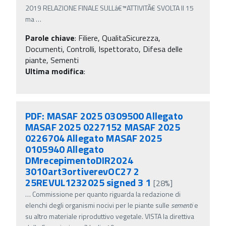
2019 RELAZIONE FINALE SULLâ€™ATTIVITÃ€ SVOLTA Il 15
ma
…
Parole chiave
:
Filiere, QualitaSicurezza,
Documenti, Controlli, Ispettorato, Difesa delle
piante, Sementi
Ultima modifica
:
PDF: MASAF 2025 0309500 Allegato
MASAF 2025 0227152 MASAF 2025
0226704 Allegato MASAF 2025
0105940 Allegato
DMrecepimentoDIR2024
3010art3ortiverevOC27 2
25REVUL1232025 signed 3 1
[28%]
…
Commissione per quanto riguarda la redazione di
elenchi degli organismi nocivi per le piante sulle
sementi
e
su altro materiale riproduttivo vegetale. VISTA la direttiva