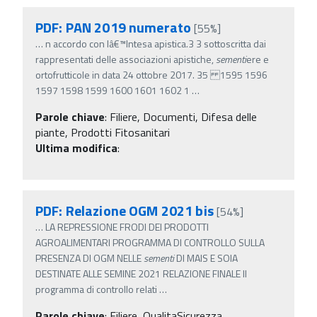
PDF: PAN 2019 numerato
[55%]
…
n accordo con lâ€™Intesa apistica.3 3 sottoscritta dai
rappresentati delle associazioni apistiche,
sementi
ere e
ortofrutticole in data 24 ottobre 2017. 35 1595 1596
1597 1598 1599 1600 1601 1602 1
…
Parole chiave
:
Filiere, Documenti, Difesa delle
piante, Prodotti Fitosanitari
Ultima modifica
:
PDF: Relazione OGM 2021 bis
[54%]
…
LA REPRESSIONE FRODI DEI PRODOTTI
AGROALIMENTARI PROGRAMMA DI CONTROLLO SULLA
PRESENZA DI OGM NELLE
sementi
DI MAIS E SOIA
DESTINATE ALLE SEMINE 2021 RELAZIONE FINALE Il
programma di controllo relati
…
Parole chiave
:
Filiere, QualitaSicurezza,