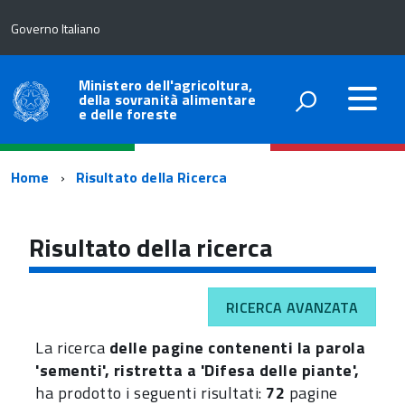
Governo Italiano
Ministero dell'agricoltura,
della sovranità alimentare
e delle foreste
Percorso
Home
Risultato della Ricerca
di
navigazione
Risultato della ricerca
RICERCA AVANZATA
La ricerca
delle pagine contenenti la parola
'sementi', ristretta a 'Difesa delle piante',
ha prodotto i seguenti risultati:
72
pagine