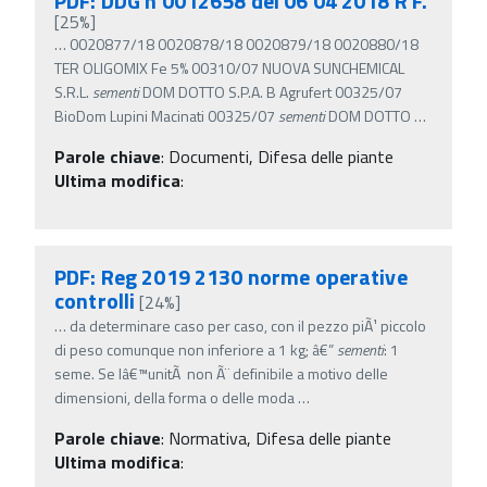
PDF: DDG n 0012658 del 06 04 2018 R F.
[25%]
…
0020877/18 0020878/18 0020879/18 0020880/18
TER OLIGOMIX Fe 5% 00310/07 NUOVA SUNCHEMICAL
S.R.L.
sementi
DOM DOTTO S.P.A. B Agrufert 00325/07
BioDom Lupini Macinati 00325/07
sementi
DOM DOTTO
…
Parole chiave
:
Documenti, Difesa delle piante
Ultima modifica
:
PDF: Reg 2019 2130 norme operative
controlli
[24%]
…
da determinare caso per caso, con il pezzo piÃ¹ piccolo
di peso comunque non inferiore a 1 kg; â€”
sementi
: 1
seme. Se lâ€™unitÃ non Ã¨ definibile a motivo delle
dimensioni, della forma o delle moda
…
Parole chiave
:
Normativa, Difesa delle piante
Ultima modifica
: