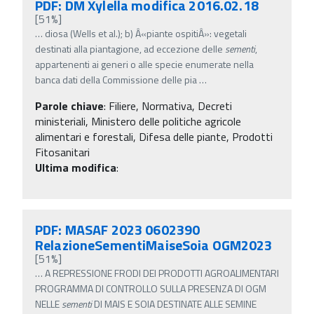
PDF: DM Xylella modifica 2016.02.18
[51%]
…
diosa (Wells et al.); b) Â«piante ospitiÂ»: vegetali
destinati alla piantagione, ad eccezione delle
sementi
,
appartenenti ai generi o alle specie enumerate nella
banca dati della Commissione delle pia
…
Parole chiave
:
Filiere, Normativa, Decreti
ministeriali, Ministero delle politiche agricole
alimentari e forestali, Difesa delle piante, Prodotti
Fitosanitari
Ultima modifica
:
PDF: MASAF 2023 0602390
RelazioneSementiMaiseSoia OGM2023
[51%]
…
A REPRESSIONE FRODI DEI PRODOTTI AGROALIMENTARI
PROGRAMMA DI CONTROLLO SULLA PRESENZA DI OGM
NELLE
sementi
DI MAIS E SOIA DESTINATE ALLE SEMINE