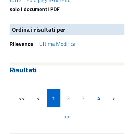
tutte
solo pagine del sito
solo i documenti PDF
Ordina i risultati per
Rilevanza
Ultima Modifica
Risultati
<<
<
1
2
3
4
>
>>