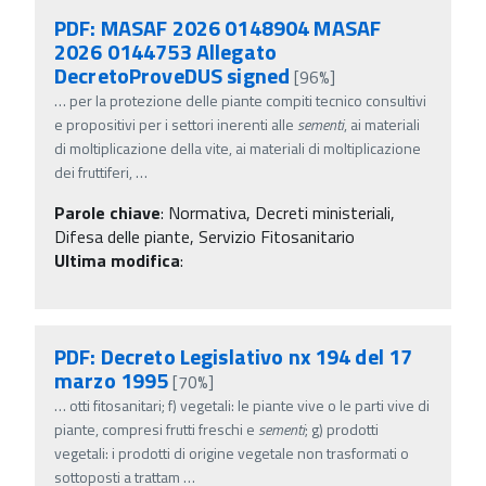
PDF: MASAF 2026 0148904 MASAF
2026 0144753 Allegato
DecretoProveDUS signed
[96%]
…
per la protezione delle piante compiti tecnico consultivi
e propositivi per i settori inerenti alle
sementi
, ai materiali
di moltiplicazione della vite, ai materiali di moltiplicazione
dei fruttiferi,
…
Parole chiave
:
Normativa, Decreti ministeriali,
Difesa delle piante, Servizio Fitosanitario
Ultima modifica
:
PDF: Decreto Legislativo nx 194 del 17
marzo 1995
[70%]
…
otti fitosanitari; f) vegetali: le piante vive o le parti vive di
piante, compresi frutti freschi e
sementi
; g) prodotti
vegetali: i prodotti di origine vegetale non trasformati o
sottoposti a trattam
…