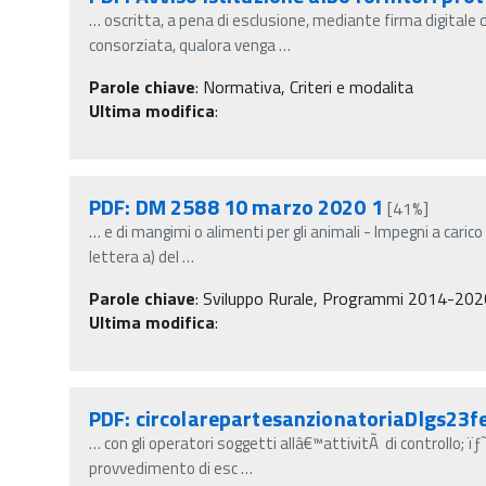
…
oscritta, a pena di esclusione, mediante firma digitale 
consorziata, qualora venga
…
Parole chiave
:
Normativa, Criteri e modalita
Ultima modifica
:
PDF: DM 2588 10 marzo 2020 1
[41%]
…
e di mangimi o alimenti per gli animali - Impegni a caric
lettera a) del
…
Parole chiave
:
Sviluppo Rurale, Programmi 2014-2020, R
Ultima modifica
:
PDF: circolarepartesanzionatoriaDlgs23
…
con gli operatori soggetti allâ€™attivitÃ di controllo; ï
provvedimento di esc
…