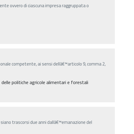
ente ovvero di ciascuna impresa raggruppata o
onale competente, ai sensi dellâ€™articolo 9, comma 2,
lle politiche agricole alimentari e forestali
 siano trascorsi due anni dallâ€™emanazione del