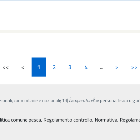
<<
<
1
2
3
4
...
>
>>
azionali, comunitarie e nazionali; 19) Â«
operatore
Â»: persona fisica o gi
litica comune pesca, Regolamento controllo, Normativa, Regolament