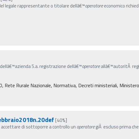
del legale rappresentante o titolare dellâ€™
operatore
economico richied
o dellâ€™azienda 5.a. registrazione dellâ€™
operatore
allâ€™autoritÃ regi
ete Rurale Nazionale, Normativa, Decreti ministeriali, Ministero de
febbraio2018n.20def
[40%]
ƒ˜ accettare di sottoporre a controllo un
operatore
giÃ escluso prima che