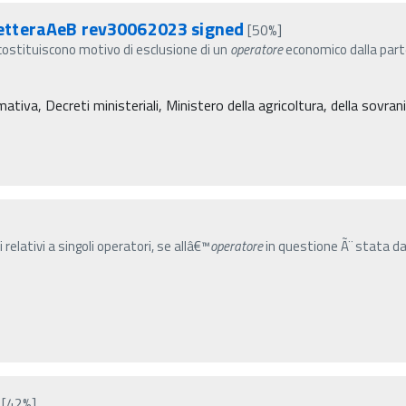
etteraAeB rev30062023 signed
[50%]
e costituiscono motivo di esclusione di un
operatore
economico dalla part
iva, Decreti ministeriali, Ministero della agricoltura, della sovranit
 relativi a singoli operatori, se allâ€™
operatore
in questione Ã¨ stata dat
[42%]