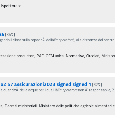
, Ispettorato
va
[34%]
(agendo il clima sulla capacitÃ dellâ€™
operatore
), alla distanza dal centro
zzazione produttori, PAC, OCM unica, Normativa, Circolari, Ministero 
o2 57 assicurazioni2023 signed signed 1
[32%]
lla quantitÃ delle acque per i quali lâ€™
operatore
non Ã¨ responsabile; 2 
ecreti ministeriali, Ministero delle politiche agricole alimentari e