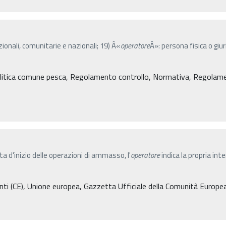
azionali, comunitarie e nazionali; 19) Â«
operatore
Â»: persona fisica o gi
litica comune pesca, Regolamento controllo, Normativa, Regolament
ta d'inizio delle operazioni di ammasso, l'
operatore
indica la propria inte
i (CE), Unione europea, Gazzetta Ufficiale della Comunità Europe