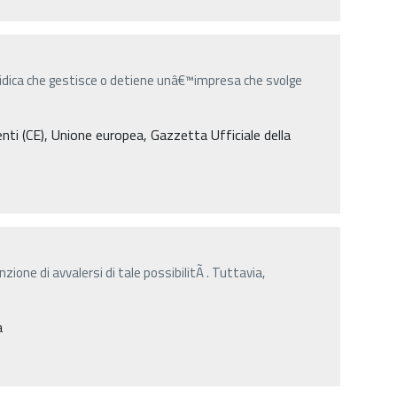
uridica che gestisce o detiene unâ€™impresa che svolge
i (CE), Unione europea, Gazzetta Ufficiale della
nzione di avvalersi di tale possibilitÃ . Tuttavia,
a