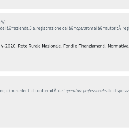
1%]
o dellâ€™azienda 5.a. registrazione dellâ€™
operatore
allâ€™autoritÃ regi
4-2020, Rete Rurale Nazionale, Fondi e Finanziamenti, Normativa, De
anno; d) precedenti di conformitÃ dell'
operatore
professionale
alle disposiz