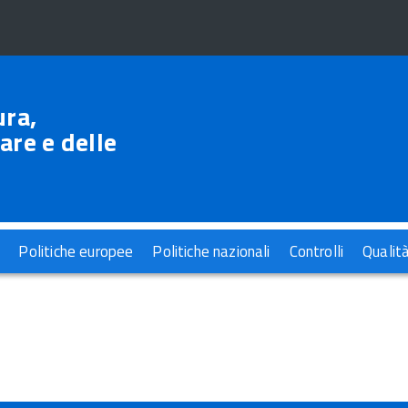
ura,
are e delle
Politiche europee
Politiche nazionali
Controlli
Qualit