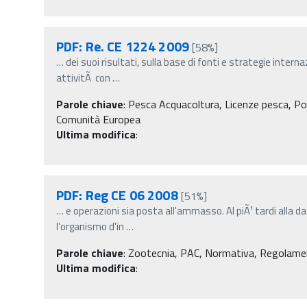
PDF: Re. CE 1224 2009
[58%]
…
dei suoi risultati, sulla base di fonti e strategie intern
attivitÃ con
…
Parole chiave
:
Pesca Acquacoltura, Licenze pesca, Po
Comunità Europea
Ultima modifica
:
PDF: Reg CE 06 2008
[51%]
…
e operazioni sia posta all'ammasso. Al piÃ¹ tardi alla da
l'organismo d'in
…
Parole chiave
:
Zootecnia, PAC, Normativa, Regolament
Ultima modifica
: