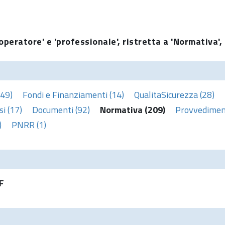
operatore' e 'professionale', ristretta a 'Normativa',
(49)
Fondi e Finanziamenti (14)
QualitaSicurezza (28)
i (17)
Documenti (92)
Normativa (209)
Provvediment
)
PNRR (1)
F