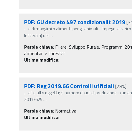
PDF: GU decreto 497 condizionalit 2019
[3
…
e di mangimi o alimenti per gli animali - Impegni a caric
lettera a) del
…
Parole chiave
:
Filiere, Sviluppo Rurale, Programmi 201
alimentari e forestali
Ultima modifica
:
PDF: Reg 2019.66 Controlli ufficiali
[28%]
…
ali o altri oggetti; c) numero di cicli di produzione in un 
2017/625
…
Parole chiave
:
Normativa
Ultima modifica
: