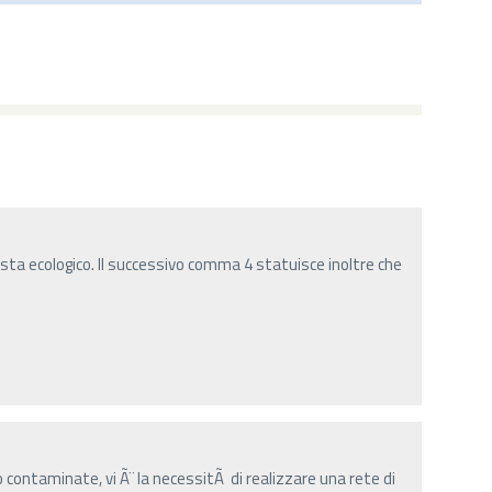
ta ecologico. Il successivo comma 4 statuisce inoltre che
contaminate, vi Ã¨ la necessitÃ di realizzare una rete di