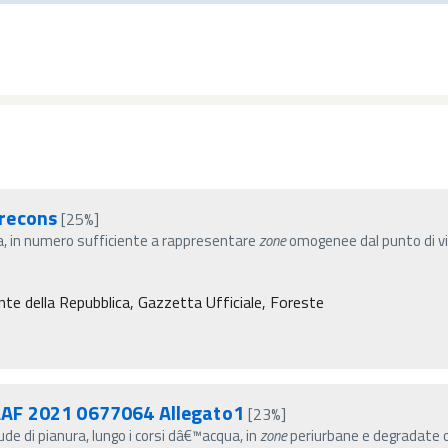
recons
[25%]
esa, in numero sufficiente a rappresentare
zone
omogenee dal punto di vis
nte della Repubblica, Gazzetta Ufficiale, Foreste
AAF 2021 0677064 Allegato1
[23%]
ude di pianura, lungo i corsi dâ€™acqua, in
zone
periurbane e degradate o 