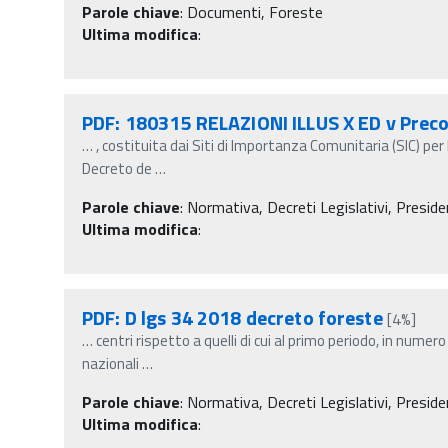
Parole chiave
:
Documenti, Foreste
Ultima modifica
:
PDF: 180315 RELAZIONI ILLUS X ED v Prec
…
, costituita dai Siti di Importanza Comunitaria (SIC) per 
Decreto de
…
Parole chiave
:
Normativa, Decreti Legislativi, Preside
Ultima modifica
:
PDF: D lgs 34 2018 decreto foreste
[4%]
…
centri rispetto a quelli di cui al primo periodo, in nume
nazionali
…
Parole chiave
:
Normativa, Decreti Legislativi, Preside
Ultima modifica
: