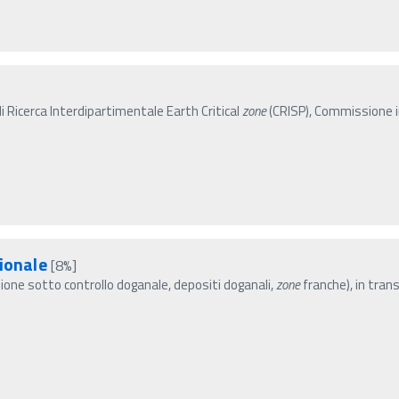
i Ricerca Interdipartimentale Earth Critical
zone
(CRISP), Commissione int
zionale
[8%]
ne sotto controllo doganale, depositi doganali,
zone
franche), in tra