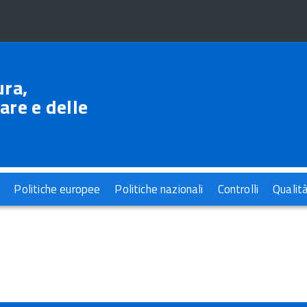
ura,
are e delle
Politiche europee
Politiche nazionali
Controlli
Qualit