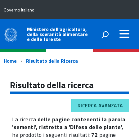
Governo Italiano
Ministero dell'agricoltura,
della sovranità alimentare
e delle foreste
Percorso
Home
Risultato della Ricerca
di
navigazione
Risultato della ricerca
RICERCA AVANZATA
La ricerca
delle pagine contenenti la parola
'sementi', ristretta a 'Difesa delle piante',
ha prodotto i seguenti risultati:
72
pagine