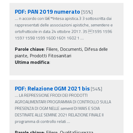
PDF: PAN 2019 numerato
[55%]
…
n accordo con lâ€™Intesa apistica.3 3 sottoscritta dai
rappresentati delle associazioni apistiche,
sementi
ere e
ortofrutticole in data 24 ottobre 2017. 35 1595 1596
1597 1598 1599 1600 1601 1602 1
…
Parole chiave
:
Filiere, Documenti, Difesa delle
piante, Prodotti Fitosanitari
Ultima modifica
:
PDF: Relazione OGM 2021 bis
[54%]
…
LA REPRESSIONE FRODI DEI PRODOTTI
AGROALIMENTARI PROGRAMMA DI CONTROLLO SULLA
PRESENZA DI OGM NELLE
sementi
DI MAIS E SOIA
DESTINATE ALLE SEMINE 2021 RELAZIONE FINALE Il
programma di controllo relati
…
Parole chiave
:
Filiere, QualitaSicurezza,