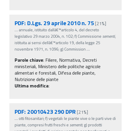
PDF: D.Lgs. 29 aprile 2010 n. 75
[21%]
…
annuale, istituito dallâ€™articolo 4, del decreto
legislativo 29 marzo 2004, n. 102; f) Commissione
sementi
,
istituita ai sensi dellâ€™articolo 19, della legge 25
novembre 1971, n. 1096; g) Commission
…
Parole chiave
:
Filiere, Normativa, Decreti
ministeriali, Ministero delle politiche agricole
alimentari e forestali, Difesa delle piante,
Nutrizione delle piante
Ultima modifica
:
PDF: 20010423 290 DPR
[21%]
…
otti fitosanitari; f) vegetali: le piante vive o le parti vive di
piante, compresi frutti freschi e
sementi
; g) prodotti