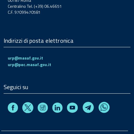
00187 Roma
Centralino Tel. (+39) 06.46651
C.F. 97099470581
Indirizzi di posta elettronica
urp@masaf.gov.it
urp@pec.masaf.gov.it
Seguici su
Facebook
Instagram
Linkedin
Youtube
X
Telegram
Whatsapp