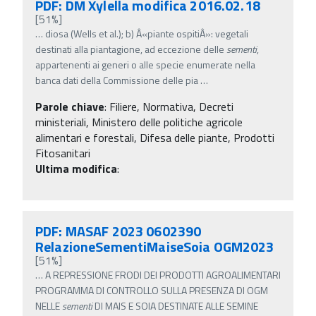
PDF: DM Xylella modifica 2016.02.18
[51%]
…
diosa (Wells et al.); b) Â«piante ospitiÂ»: vegetali
destinati alla piantagione, ad eccezione delle
sementi
,
appartenenti ai generi o alle specie enumerate nella
banca dati della Commissione delle pia
…
Parole chiave
:
Filiere, Normativa, Decreti
ministeriali, Ministero delle politiche agricole
alimentari e forestali, Difesa delle piante, Prodotti
Fitosanitari
Ultima modifica
:
PDF: MASAF 2023 0602390
RelazioneSementiMaiseSoia OGM2023
[51%]
…
A REPRESSIONE FRODI DEI PRODOTTI AGROALIMENTARI
PROGRAMMA DI CONTROLLO SULLA PRESENZA DI OGM
NELLE
sementi
DI MAIS E SOIA DESTINATE ALLE SEMINE