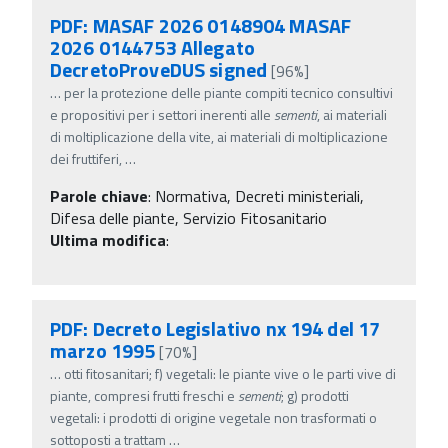
PDF: MASAF 2026 0148904 MASAF
2026 0144753 Allegato
DecretoProveDUS signed
[96%]
…
per la protezione delle piante compiti tecnico consultivi
e propositivi per i settori inerenti alle
sementi
, ai materiali
di moltiplicazione della vite, ai materiali di moltiplicazione
dei fruttiferi,
…
Parole chiave
:
Normativa, Decreti ministeriali,
Difesa delle piante, Servizio Fitosanitario
Ultima modifica
:
PDF: Decreto Legislativo nx 194 del 17
marzo 1995
[70%]
…
otti fitosanitari; f) vegetali: le piante vive o le parti vive di
piante, compresi frutti freschi e
sementi
; g) prodotti
vegetali: i prodotti di origine vegetale non trasformati o
sottoposti a trattam
…