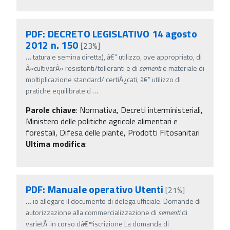
PDF: DECRETO LEGISLATIVO 14 agosto
2012 n. 150
[23%]
…
tatura e semina diretta), â€” utilizzo, ove appropriato, di
Â«cultivarÂ» resistenti/tolleranti e di
sementi
e materiale di
moltiplicazione standard/ certiÂ¿cati, â€” utilizzo di
pratiche equilibrate d
…
Parole chiave
:
Normativa, Decreti interministeriali,
Ministero delle politiche agricole alimentari e
forestali, Difesa delle piante, Prodotti Fitosanitari
Ultima modifica
:
PDF: Manuale operativo Utenti
[21%]
…
io allegare il documento di delega ufficiale. Domande di
autorizzazione alla commercializzazione di
sementi
di
varietÃ in corso dâ€™iscrizione La domanda di