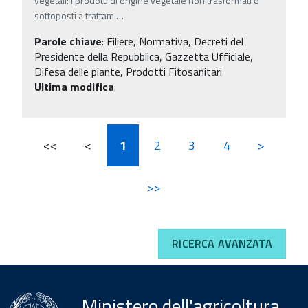
vegetali: i prodotti di origine vegetale non trasformati o
sottoposti a trattam
…
Parole chiave
:
Filiere, Normativa, Decreti del
Presidente della Repubblica, Gazzetta Ufficiale,
Difesa delle piante, Prodotti Fitosanitari
Ultima modifica
:
<<
<
1
2
3
4
>
>>
RICERCA AVANZATA
Ministero dell'agricoltura,