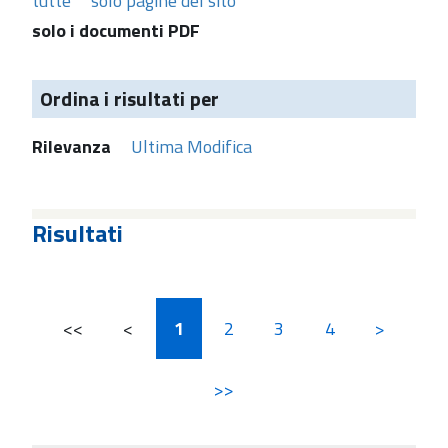
tutte
solo pagine del sito
solo i documenti PDF
Ordina i risultati per
Rilevanza
Ultima Modifica
Risultati
<<
<
1
2
3
4
>
>>