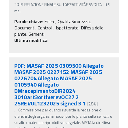
2019 RELAZIONE FINALE SULLâ€™ATTIVITÃ€ SVOLTA Il 15
ma
…
Parole chiave
:
Filiere, QualitaSicurezza,
Documenti, Controlli, Ispettorato, Difesa delle
piante, Sementi
Ultima modifica
:
PDF: MASAF 2025 0309500 Allegato
MASAF 2025 0227152 MASAF 2025
0226704 Allegato MASAF 2025
0105940 Allegato
DMrecepimentoDIR2024
3010art3ortiverevOC27 2
25REVUL1232025 signed 3 1
[28%]
…
Commissione per quanto riguarda la redazione di
elenchi degli organismi nocivi per le piante sulle
sementi
e
su altro materiale riproduttivo vegetale. VISTA la direttiva