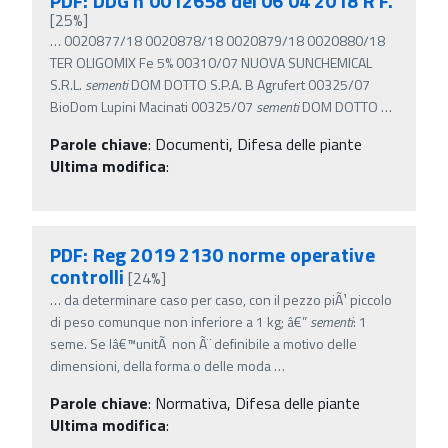
PDF: DDG n 0012658 del 06 04 2018 R F.
[25%]
…
0020877/18 0020878/18 0020879/18 0020880/18
TER OLIGOMIX Fe 5% 00310/07 NUOVA SUNCHEMICAL
S.R.L.
sementi
DOM DOTTO S.P.A. B Agrufert 00325/07
BioDom Lupini Macinati 00325/07
sementi
DOM DOTTO
…
Parole chiave
:
Documenti, Difesa delle piante
Ultima modifica
:
PDF: Reg 2019 2130 norme operative
controlli
[24%]
…
da determinare caso per caso, con il pezzo piÃ¹ piccolo
di peso comunque non inferiore a 1 kg; â€”
sementi
: 1
seme. Se lâ€™unitÃ non Ã¨ definibile a motivo delle
dimensioni, della forma o delle moda
…
Parole chiave
:
Normativa, Difesa delle piante
Ultima modifica
: