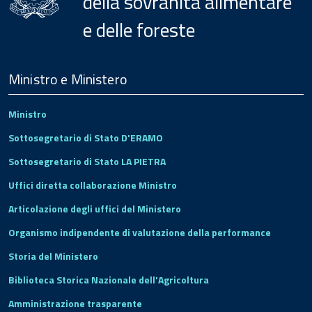
della sovranità alimentare
e delle foreste
Menu
Footer
Ministro e Ministero
Ministro
Sottosegretario di Stato D'ERAMO
Sottosegretario di Stato LA PIETRA
Uffici diretta collaborazione Ministro
Articolazione degli uffici del Ministero
Organismo indipendente di valutazione della performance
Storia del Ministero
Biblioteca Storica Nazionale dell'Agricoltura
Amministrazione trasparente