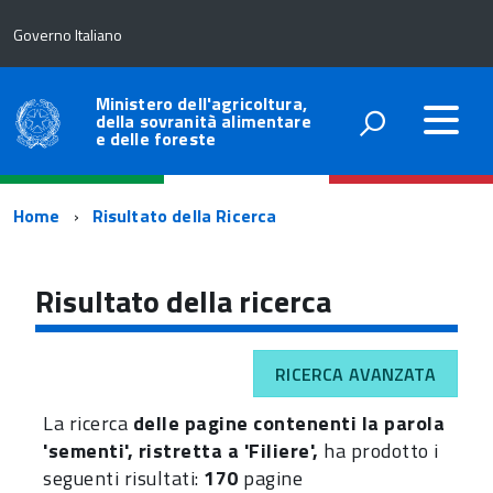
Governo Italiano
Ministero dell'agricoltura,
della sovranità alimentare
e delle foreste
Percorso
Home
Risultato della Ricerca
di
navigazione
Risultato della ricerca
RICERCA AVANZATA
La ricerca
delle pagine contenenti la parola
'sementi', ristretta a 'Filiere',
ha prodotto i
seguenti risultati:
170
pagine