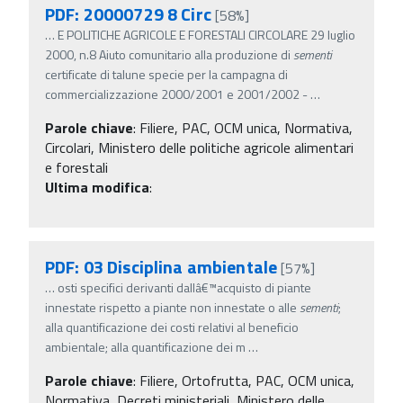
PDF: 20000729 8 Circ
[58%]
…
E POLITICHE AGRICOLE E FORESTALI CIRCOLARE 29 luglio
2000, n.8 Aiuto comunitario alla produzione di
sementi
certificate di talune specie per la campagna di
commercializzazione 2000/2001 e 2001/2002 -
…
Parole chiave
:
Filiere, PAC, OCM unica, Normativa,
Circolari, Ministero delle politiche agricole alimentari
e forestali
Ultima modifica
:
PDF: 03 Disciplina ambientale
[57%]
…
osti specifici derivanti dallâ€™acquisto di piante
innestate rispetto a piante non innestate o alle
sementi
;
alla quantificazione dei costi relativi al beneficio
ambientale; alla quantificazione dei m
…
Parole chiave
:
Filiere, Ortofrutta, PAC, OCM unica,
Normativa, Decreti ministeriali, Ministero delle