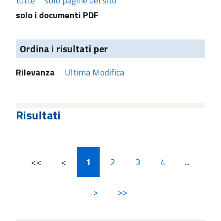
tutte
solo pagine del sito
solo i documenti PDF
Ordina i risultati per
Rilevanza
Ultima Modifica
Risultati
<<
<
1
2
3
4
...
>
>>