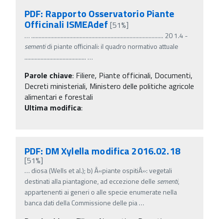
PDF: Rapporto Osservatorio Piante
Officinali ISMEAdef
[51%]
…
.......................................................................................... 20 1.4 -
sementi
di piante officinali: il quadro normativo attuale
..........................................
…
Parole chiave
:
Filiere, Piante officinali, Documenti,
Decreti ministeriali, Ministero delle politiche agricole
alimentari e forestali
Ultima modifica
:
PDF: DM Xylella modifica 2016.02.18
[51%]
…
diosa (Wells et al.); b) Â«piante ospitiÂ»: vegetali
destinati alla piantagione, ad eccezione delle
sementi
,
appartenenti ai generi o alle specie enumerate nella
banca dati della Commissione delle pia
…