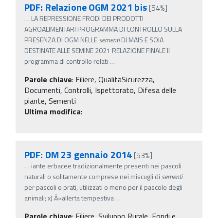
PDF: Relazione OGM 2021 bis
[54%]
…
LA REPRESSIONE FRODI DEI PRODOTTI
AGROALIMENTARI PROGRAMMA DI CONTROLLO SULLA
PRESENZA DI OGM NELLE
sementi
DI MAIS E SOIA
DESTINATE ALLE SEMINE 2021 RELAZIONE FINALE Il
programma di controllo relati
…
Parole chiave
:
Filiere, QualitaSicurezza,
Documenti, Controlli, Ispettorato, Difesa delle
piante, Sementi
Ultima modifica
:
PDF: DM 23 gennaio 2014
[53%]
…
iante erbacee tradizionalmente presenti nei pascoli
naturali o solitamente comprese nei miscugli di
sementi
per pascoli o prati, utilizzati o meno per il pascolo degli
animali; x) Â«allerta tempestiva
…
Parole chiave
:
Filiere, Sviluppo Rurale, Fondi e