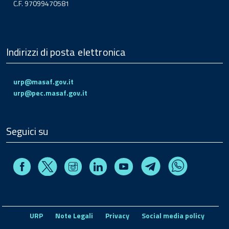
C.F. 97099470581
Indirizzi di posta elettronica
urp@masaf.gov.it
urp@pec.masaf.gov.it
Seguici su
Facebook
Instagram
Linkedin
Youtube
X
Telegram
Whatsapp
URP
Note Legali
Privacy
Social media policy