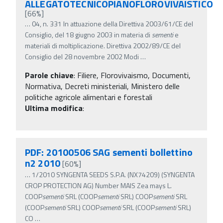
ALLEGATOTECNICOPIANOFLOROVIVAISTICO
[66%]
…
04, n. 331 In attuazione della Direttiva 2003/61/CE del
Consiglio, del 18 giugno 2003 in materia di
sementi
e
materiali di moltiplicazione. Direttiva 2002/89/CE del
Consiglio del 28 novembre 2002 Modi
…
Parole chiave
:
Filiere, Florovivaismo, Documenti,
Normativa, Decreti ministeriali, Ministero delle
politiche agricole alimentari e forestali
Ultima modifica
:
PDF: 20100506 SAG sementi bollettino
n2 2010
[60%]
…
1/2010 SYNGENTA SEEDS S.P.A. (NX74209) (SYNGENTA
CROP PROTECTION AG) Number MAIS Zea mays L.
COOP
sementi
SRL (COOP
sementi
SRL) COOP
sementi
SRL
(COOP
sementi
SRL) COOP
sementi
SRL (COOP
sementi
SRL)
CO
…