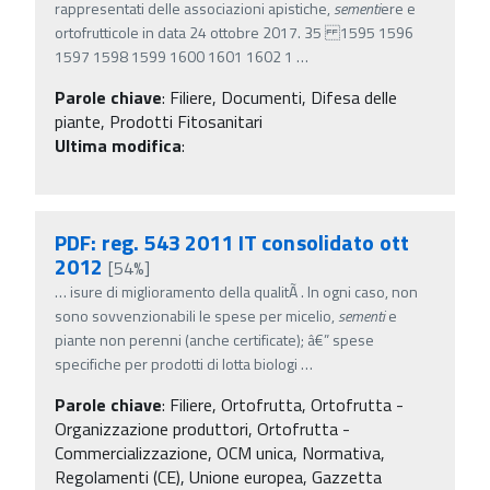
rappresentati delle associazioni apistiche,
sementi
ere e
ortofrutticole in data 24 ottobre 2017. 35 1595 1596
1597 1598 1599 1600 1601 1602 1
…
Parole chiave
:
Filiere, Documenti, Difesa delle
piante, Prodotti Fitosanitari
Ultima modifica
:
PDF: reg. 543 2011 IT consolidato ott
2012
[54%]
…
isure di miglioramento della qualitÃ . In ogni caso, non
sono sovvenzionabili le spese per micelio,
sementi
e
piante non perenni (anche certificate); â€” spese
specifiche per prodotti di lotta biologi
…
Parole chiave
:
Filiere, Ortofrutta, Ortofrutta -
Organizzazione produttori, Ortofrutta -
Commercializzazione, OCM unica, Normativa,
Regolamenti (CE), Unione europea, Gazzetta