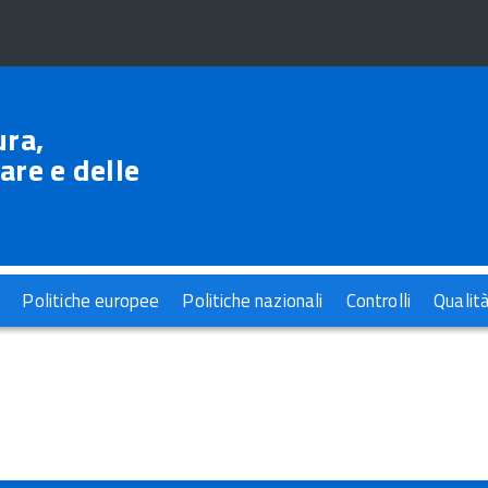
ura,
are e delle
Politiche europee
Politiche nazionali
Controlli
Qualit