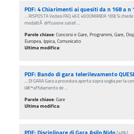
PDF: 4 Chiarimenti ai quesiti da n 168 a 
…
RISPOSTA Vedasi FAQ 46 E 49 DOMANDA 169) Si chiede d
modalitÃ diffusione satell
…
Parole chiave
:
Concorsi e Gare, Programmi, Gare, Dispo
Europea, Ippica, Comunicato
Ultima modifica
:
PDF: Bando di gara telerilevamento QUESI
…
DI GARA Gara a procedura aperta sopra soglia per la con
lâ€™affidamento de
…
Parole chiave
:
Gare
Ultima modifica
:
PDF: Disciplinare di Gara Asilo Nido
[48%]