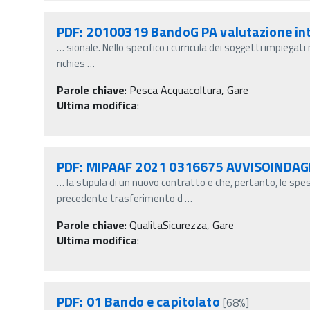
PDF: 20100319 BandoG PA valutazione in
…
sionale. Nello specifico i curricula dei soggetti impiega
richies
…
Parole chiave
:
Pesca Acquacoltura, Gare
Ultima modifica
:
PDF: MIPAAF 2021 0316675 AVVISOIND
…
la stipula di un nuovo contratto e che, pertanto, le spe
precedente trasferimento d
…
Parole chiave
:
QualitaSicurezza, Gare
Ultima modifica
:
PDF: 01 Bando e capitolato
[68%]