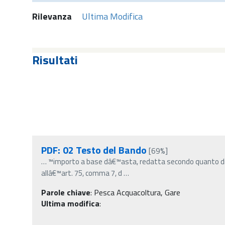
Rilevanza
Ultima Modifica
Risultati
PDF: 02 Testo del Bando
[69%]
…
™importo a base dâ€™asta, redatta secondo quanto di
allâ€™art. 75, comma 7, d
…
Parole chiave
:
Pesca Acquacoltura, Gare
Ultima modifica
: