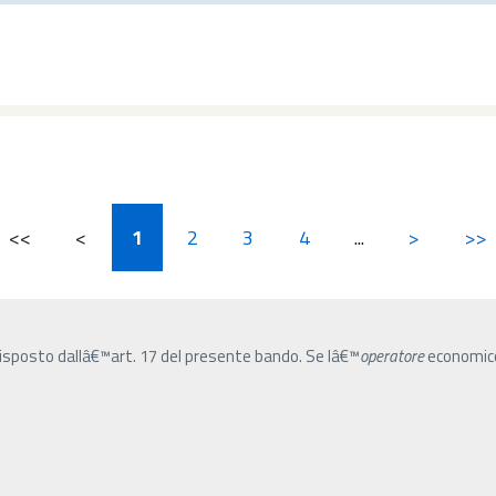
<<
<
1
2
3
4
...
>
>>
sposto dallâ€™art. 17 del presente bando. Se lâ€™
operatore
economico 