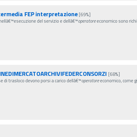
termedia FEP interpretazione
[69%]
ti nellâ€™esecuzione del servizio e dellâ€™
operatore
economico sono richie
AGINEDIMERCATOARCHIVIFEDERCONSORZI
[68%]
se di trasloco devono porsi a carico dellâ€™
operatore
economico, come gi