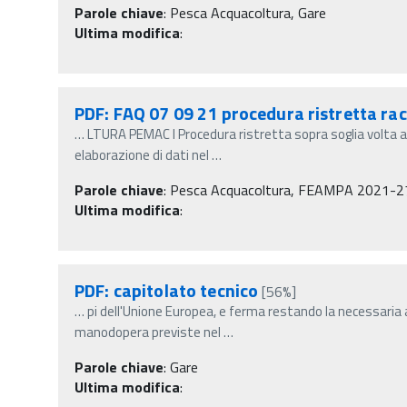
Parole chiave
:
Pesca Acquacoltura, Gare
Ultima modifica
:
PDF: FAQ 07 09 21 procedura ristretta rac
…
LTURA PEMAC I Procedura ristretta sopra soglia volta al
elaborazione di dati nel
…
Parole chiave
:
Pesca Acquacoltura, FEAMPA 2021-27, Ga
Ultima modifica
:
PDF: capitolato tecnico
[56%]
…
pi dell'Unione Europea, e ferma restando la necessari
manodopera previste nel
…
Parole chiave
:
Gare
Ultima modifica
: