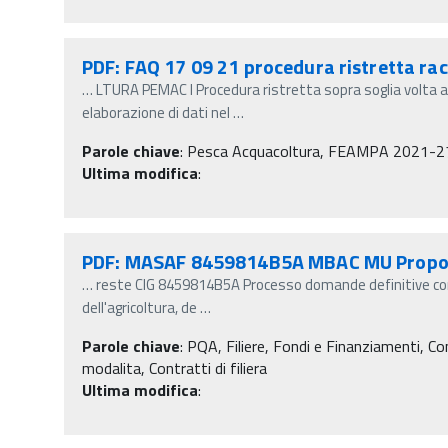
PDF: FAQ 17 09 21 procedura ristretta rac
…
LTURA PEMAC I Procedura ristretta sopra soglia volta al
elaborazione di dati nel
…
Parole chiave
:
Pesca Acquacoltura, FEAMPA 2021-27, Ga
Ultima modifica
:
PDF: MASAF 8459814B5A MBAC MU Propo
…
reste CIG 8459814B5A Processo domande definitive cont
dell'agricoltura, de
…
Parole chiave
:
PQA, Filiere, Fondi e Finanziamenti, Contr
modalita, Contratti di filiera
Ultima modifica
: