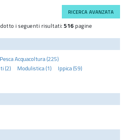
RICERCA AVANZATA
dotto i seguenti risultati:
516
pagine
Pesca Acquacoltura (225)
i (2)
Modulistica (1)
Ippica (59)