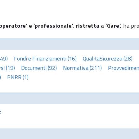
operatore' e 'professionale', ristretta a 'Gare',
ha pro
(49)
Fondi e Finanziamenti (16)
QualitaSicurezza (28)
si (19)
Documenti (92)
Normativa (211)
Provvediment
)
PNRR (1)
F