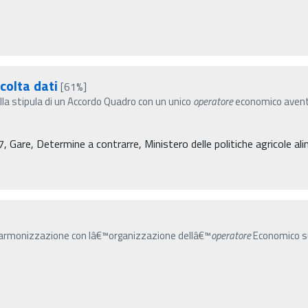
colta dati
[61%]
la stipula di un Accordo Quadro con un unico
operatore
economico avente 
re, Determine a contrarre, Ministero delle politiche agricole alim
a armonizzazione con lâ€™organizzazione dellâ€™
operatore
Economico su