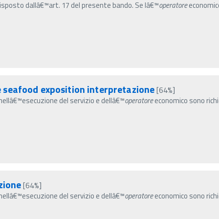
sposto dallâ€™art. 17 del presente bando. Se lâ€™
operatore
economico 
seafood exposition interpretazione
[64%]
ti nellâ€™esecuzione del servizio e dellâ€™
operatore
economico sono richie
zione
[64%]
ti nellâ€™esecuzione del servizio e dellâ€™
operatore
economico sono richie