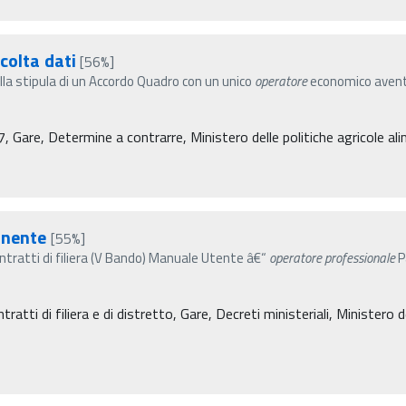
colta dati
[56%]
la stipula di un Accordo Quadro con un unico
operatore
economico avente 
re, Determine a contrarre, Ministero delle politiche agricole alim
nente
[55%]
ratti di filiera (V Bando) Manuale Utente â€“
operatore
professionale
P
atti di filiera e di distretto, Gare, Decreti ministeriali, Ministero de