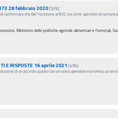
n 173 28 febbraio 2020
[50%]
i confermare che lâ€™iscrizione al ROC sia come
operatore
di comunic
sizioni, Ministero delle politiche agricole alimentari e forestali, G
TI E RISPOSTE 16 aprile 2021
[49%]
clusione di un accordo quadro con un unico
operatore
economico ai sensi 