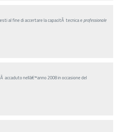
sti al fine di accertare la capacitÃ tecnica e
professionale
Ã accaduto nellâ€™anno 2008 in occasione del