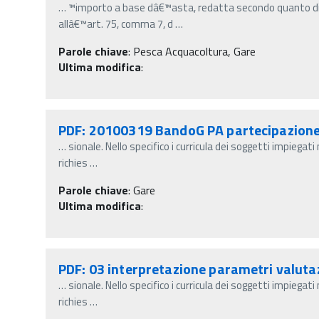
…
™importo a base dâ€™asta, redatta secondo quanto di
allâ€™art. 75, comma 7, d
…
Parole chiave
:
Pesca Acquacoltura, Gare
Ultima modifica
:
PDF: 20100319 BandoG PA partecipazione 
…
sionale. Nello specifico i curricula dei soggetti impiega
richies
…
Parole chiave
:
Gare
Ultima modifica
:
PDF: 03 interpretazione parametri valuta
…
sionale. Nello specifico i curricula dei soggetti impiega
richies
…