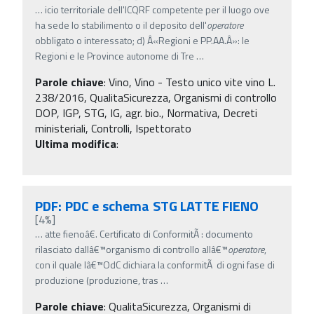
…
icio territoriale dell'ICQRF competente per il luogo ove
ha sede lo stabilimento o il deposito dell'
operatore
obbligato o interessato; d) Â«Regioni e PP.AA.Â»: le
Regioni e le Province autonome di Tre
…
Parole chiave
:
Vino, Vino - Testo unico vite vino L.
238/2016, QualitaSicurezza, Organismi di controllo
DOP, IGP, STG, IG, agr. bio., Normativa, Decreti
ministeriali, Controlli, Ispettorato
Ultima modifica
:
PDF: PDC e schema STG LATTE FIENO
[4%]
…
atte fienoâ€. Certificato di ConformitÃ : documento
rilasciato dallâ€™organismo di controllo allâ€™
operatore
,
con il quale lâ€™OdC dichiara la conformitÃ di ogni fase di
produzione (produzione, tras
…
Parole chiave
:
QualitaSicurezza, Organismi di