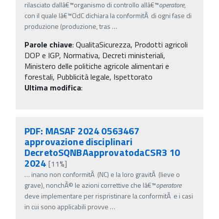
rilasciato dallâ€™organismo di controllo allâ€™
operatore
,
con il quale lâ€™OdC dichiara la conformitÃ di ogni fase di
produzione (produzione, tras
…
Parole chiave
:
QualitaSicurezza, Prodotti agricoli
DOP e IGP, Normativa, Decreti ministeriali,
Ministero delle politiche agricole alimentari e
forestali, Pubblicità legale, Ispettorato
Ultima modifica
:
PDF: MASAF 2024 0563467
approvazione disciplinari
DecretoSQNBAapprovatodaCSR3 10
2024
[11%]
…
inano non conformitÃ (NC) e la loro gravitÃ (lieve o
grave), nonchÃ© le azioni correttive che lâ€™
operatore
deve implementare per rispristinare la conformitÃ e i casi
in cui sono applicabili provve
…