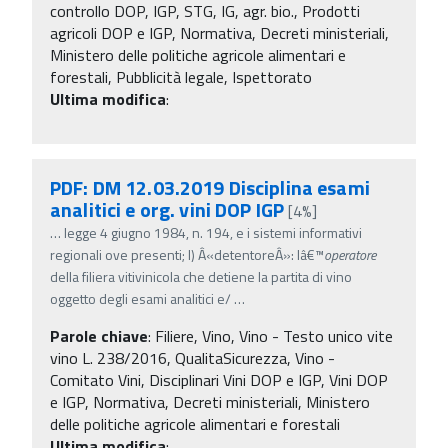
controllo DOP, IGP, STG, IG, agr. bio., Prodotti
agricoli DOP e IGP, Normativa, Decreti ministeriali,
Ministero delle politiche agricole alimentari e
forestali, Pubblicità legale, Ispettorato
Ultima modifica
:
PDF: DM 12.03.2019 Disciplina esami
analitici e org. vini DOP IGP
[4%]
…
legge 4 giugno 1984, n. 194, e i sistemi informativi
regionali ove presenti; l) Â«detentoreÂ»: lâ€™
operatore
della filiera vitivinicola che detiene la partita di vino
oggetto degli esami analitici e/
…
Parole chiave
:
Filiere, Vino, Vino - Testo unico vite
vino L. 238/2016, QualitaSicurezza, Vino -
Comitato Vini, Disciplinari Vini DOP e IGP, Vini DOP
e IGP, Normativa, Decreti ministeriali, Ministero
delle politiche agricole alimentari e forestali
Ultima modifica
: