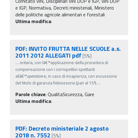
Comitato Vini, Disciplinari Vini DOP e IGP, Vini DOP
e IGP, Normativa, Decreti ministeriali, Ministero
delle politiche agricole alimentari e forestali
Ultima modifica
:
PDF: INVITO FRUTTA NELLE SCUOLE a.s.
2011 2012 ALLEGATI pdf
[5%]
…
oritaria, con lâ€™applicazione della procedura di
compensazione con i corrispettivi spettanti
allâ€™
operatore
e, in caso di incapienza, con escussione
del titolo di garanzia fideiussoria (pari al 15%
…
Parole chiave
:
QualitaSicurezza, Gare
Ultima modifica
:
PDF: Decreto ministeriale 2 agosto
2018 n. 7552
[5%]