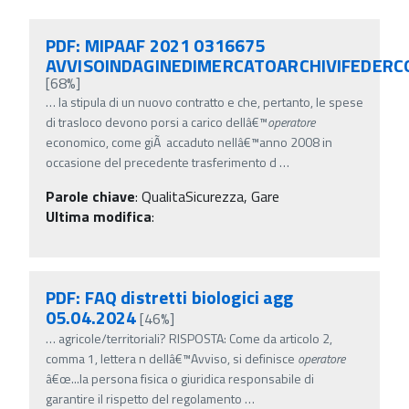
PDF: MIPAAF 2021 0316675
AVVISOINDAGINEDIMERCATOARCHIVIFEDERC
[68%]
…
la stipula di un nuovo contratto e che, pertanto, le spese
di trasloco devono porsi a carico dellâ€™
operatore
economico, come giÃ accaduto nellâ€™anno 2008 in
occasione del precedente trasferimento d
…
Parole chiave
:
QualitaSicurezza, Gare
Ultima modifica
:
PDF: FAQ distretti biologici agg
05.04.2024
[46%]
…
agricole/territoriali? RISPOSTA: Come da articolo 2,
comma 1, lettera n dellâ€™Avviso, si definisce
operatore
â€œ...la persona fisica o giuridica responsabile di
garantire il rispetto del regolamento
…