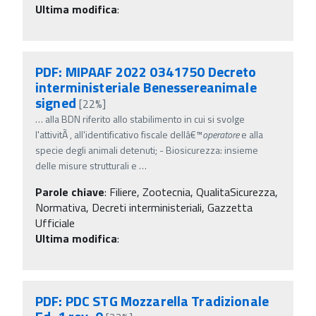
Ultima modifica
:
PDF: MIPAAF 2022 0341750 Decreto
interministeriale Benessereanimale
signed
[22%]
…
alla BDN riferito allo stabilimento in cui si svolge
l'attivitÃ , all'identificativo fiscale dellâ€™
operatore
e alla
specie degli animali detenuti; - Biosicurezza: insieme
delle misure strutturali e
…
Parole chiave
:
Filiere, Zootecnia, QualitaSicurezza,
Normativa, Decreti interministeriali, Gazzetta
Ufficiale
Ultima modifica
:
PDF: PDC STG Mozzarella Tradizionale