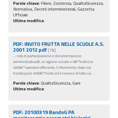
Parole chiave
:
Filiere, Zootecnia, QualitaSicurezza,
Normativa, Decreti interministeriali, Gazzetta
Ufficiale
Ultima modifica
:
PDF: INVITO FRUTTA NELLE SCUOLE A.S.
2001 2012 pdf
[7%]
…
nda di partecipazione e documentazione
amministrativaâ€, la ragione sociale e lâ€™indirizzo
dellâ€™
operatore
offerente, il riferimento citato sul
frontespizio dellâ€™invito ed il numero di lotto cui
…
Parole chiave
:
QualitaSicurezza, Gare
Ultima modifica
:
PDF: 20100319 BandoG PA
monitoraggio parametri biologici