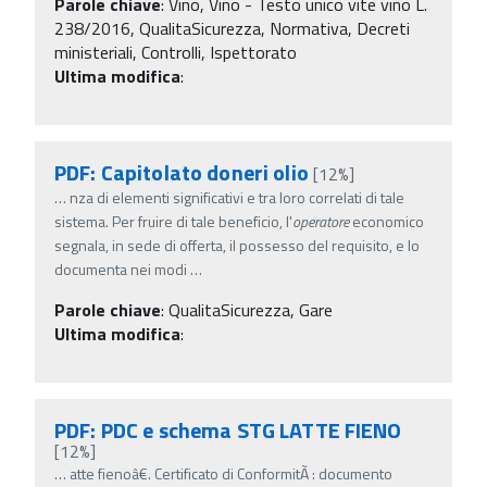
Parole chiave
:
Vino, Vino - Testo unico vite vino L.
238/2016, QualitaSicurezza, Normativa, Decreti
ministeriali, Controlli, Ispettorato
Ultima modifica
:
PDF: Capitolato doneri olio
[12%]
…
nza di elementi significativi e tra loro correlati di tale
sistema. Per fruire di tale beneficio, l'
operatore
economico
segnala, in sede di offerta, il possesso del requisito, e lo
documenta nei modi
…
Parole chiave
:
QualitaSicurezza, Gare
Ultima modifica
:
PDF: PDC e schema STG LATTE FIENO
[12%]
…
atte fienoâ€. Certificato di ConformitÃ : documento