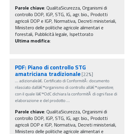
Parole chiave
:
QualitaSicurezza, Organismi di
controllo DOP, IGP, STG, IG, agr. bio., Prodotti
agricoli DOP e IGP, Normativa, Decreti ministeriali,
Ministero delle politiche agricole alimentari e
forestali, Pubblicità legale, Ispettorato
Ultima modifica
:
PDF: Piano di controllo STG
amatriciana tradizionale
[22%]
…
adizionaleâ€. Certificato di ConformitÃ : documento
rilasciato dallâ€™organismo di controllo allâ€™
operatore
,
con il quale lâ€™OdC dichiara la conformitÃ di ogni fase di
elaborazione e del prodotto
…
Parole chiave
:
QualitaSicurezza, Organismi di
controllo DOP, IGP, STG, IG, agr. bio., Prodotti
agricoli DOP e IGP, Normativa, Decreti ministeriali,
Ministero delle politiche agricole alimentari e