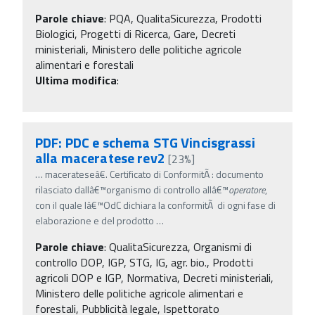
Parole chiave
:
PQA, QualitaSicurezza, Prodotti
Biologici, Progetti di Ricerca, Gare, Decreti
ministeriali, Ministero delle politiche agricole
alimentari e forestali
Ultima modifica
:
PDF: PDC e schema STG Vincisgrassi
alla maceratese rev2
[23%]
…
macerateseâ€. Certificato di ConformitÃ : documento
rilasciato dallâ€™organismo di controllo allâ€™
operatore
,
con il quale lâ€™OdC dichiara la conformitÃ di ogni fase di
elaborazione e del prodotto
…
Parole chiave
:
QualitaSicurezza, Organismi di
controllo DOP, IGP, STG, IG, agr. bio., Prodotti
agricoli DOP e IGP, Normativa, Decreti ministeriali,
Ministero delle politiche agricole alimentari e
forestali, Pubblicità legale, Ispettorato