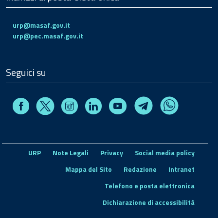
urp@masaf.gov.it
urp@pec.masaf.gov.it
Seguici su
Facebook
Instagram
Linkedin
Youtube
X
Telegram
Whatsapp
URP
Note Legali
Privacy
Social media policy
Mappa del Sito
Redazione
Intranet
Telefono e posta elettronica
Dichiarazione di accessibilità