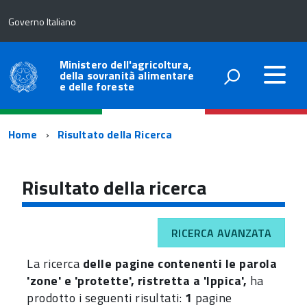
Governo Italiano
Ministero dell'agricoltura,
della sovranità alimentare
e delle foreste
Percorso
Home
Risultato della Ricerca
di
navigazione
Risultato della ricerca
RICERCA AVANZATA
La ricerca
delle pagine contenenti le parola
'zone' e 'protette', ristretta a 'Ippica',
ha
prodotto i seguenti risultati:
1
pagine