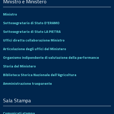
Footer
Ministro e Ministero
Ministro
Sottosegretario di Stato D'ERAMO
Sottosegretario di Stato LA PIETRA
Uffici diretta collaborazione Ministro
Articolazione degli uffici del Ministero
Organismo indipendente di valutazione della performance
Storia del Ministero
Biblioteca Storica Nazionale dell'Agricoltura
Amministrazione trasparente
Sala Stampa
Comunicati stampa