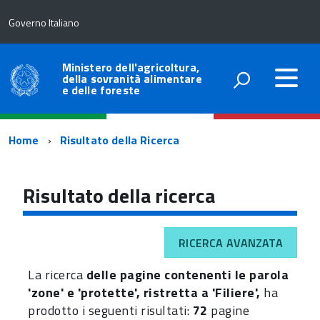
Governo Italiano
Ministero dell'agricoltura,
della sovranità alimentare
e delle foreste
Percorso
Home
Risultato della Ricerca
di
navigazione
Risultato della ricerca
RICERCA AVANZATA
La ricerca
delle pagine contenenti le parola
'zone' e 'protette', ristretta a 'Filiere',
ha
prodotto i seguenti risultati:
72
pagine