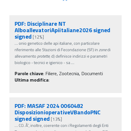
PDF: Disciplinare NT
AlboallevatoriApiitaliane2026 signed
signed
[12%]
…
onio genetico delle api italiane, con particolare
riferimento alle Stazioni di Fecondazione (SF) in
zone
di
allevamento
protette
; d) definisce indirizzi e parametri
biologico - tecnici e igienico - sa
…
Parole chiave
:
Filiere, Zootecnia, Documenti
Ultima modifica
:
PDF: MASAF 2024 0060482
DisposizionioperativeVBandoPNC
signed signed
[13%]
…
CO. Ãˆ, inoltre, coerente con i Regolamenti degli Enti