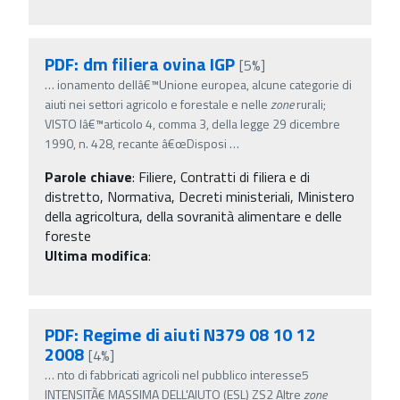
PDF: dm filiera ovina IGP
[5%]
…
ionamento dellâ€™Unione europea, alcune categorie di
aiuti nei settori agricolo e forestale e nelle
zone
rurali;
VISTO lâ€™articolo 4, comma 3, della legge 29 dicembre
1990, n. 428, recante â€œDisposi
…
Parole chiave
:
Filiere, Contratti di filiera e di
distretto, Normativa, Decreti ministeriali, Ministero
della agricoltura, della sovranità alimentare e delle
foreste
Ultima modifica
:
PDF: Regime di aiuti N379 08 10 12
2008
[4%]
…
nto di fabbricati agricoli nel pubblico interesse5
INTENSITÃ€ MASSIMA DELL'AIUTO (ESL) ZS2 Altre
zone