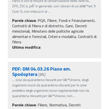
Parco e con le misure di conservazione delle
zone
SIC,
ZPS, ZSC e, piÃ¹ in generale, con i doveri di cui allâ€™art. 9
Cost. Si, non intacca in al
…
Parole chiave
:
PQA, Filiere, Fondi e Finanziamenti,
Contratti di filiera e di distretto, Gare, Decreti
ministeriali, Ministero delle politiche agricole
alimentari e forestali, Criteri e modalita, Contratti di
filiera
Ultima modifica
:
PDF: DM 04.03.26 Piano em.
Spodoptera
[8%]
…
ocivi da quarantena rilevanti per lâ€™Unione, degli
organismi nocivi da quarantena rilevanti per le
zone
protette
e degli organismi nocivi regolamentati non da
quarantena rilevanti per lâ€™Unione, non
…
Parole chiave
:
Filiere, Normativa, Decreti