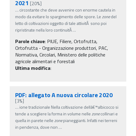
2021
[20%]
…
circostante che deve avvenire con enorme cautela in
modo da evitare lo spargimento delle spore. Le
zone
del
letto di coltivazioni oggetto di tale attivitÃ sono poi
ripristinate nella loro continuitÃ
…
Parole chiave
:
PIUE, Filiere, Ortofrutta,
Ortofrutta - Organizzazione produttori, PAC,
Normativa, Circolari, Ministero delle politiche
agricole alimentari e forestali
Ultima modifica
:
PDF: allegato A nuova circolare 2020
[3%]
…
ione tradizionale Nella coltivazione dellâ€™albicocco si
tende a scegliere la forma in volume nelle
zone
collinari e
quella in parete nelle
zone
pianeggianti. Infatti nei terreni
in pendenza, dove non
…