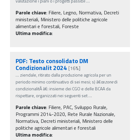
valutazione i piani o i progetti passibil
…
Parole chiave
:
Filiere, Legno, Normativa, Decreti
ministeriali, Ministero delle politiche agricole
alimentari e forestali, Foreste
Ultima modifica
:
PDF: Testo consolidato DM
Condizionalit 2024
[16%]
…
ziendale, ritirato dalla produzione agricola per un
periodo minimo continuativo di sei mesi; s) â€œ
zone
di
condizionalitÃ â€: insieme dei CGO e delle BCAA da
rispettare, organizzati nei seguenti set
…
Parole chiave
:
Filiere, PAC, Sviluppo Rurale,
Programmi 2014-2020, Rete Rurale Nazionale,
Normativa, Decreti ministeriali, Ministero delle
politiche agricole alimentari e forestali
Ultima modifica
: