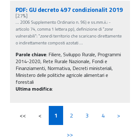
PDF: GU decreto 497 condizionalit 2019
[27%]
…
2006 Supplemento Ordinario n. 96) e ss.mm.ii.: -
articolo 74, comma 1 lettera pp), definizione di "
zone
vulnerabili": "
zone
di territorio che scaricano direttamente
o indirettamente composti azotati
…
Parole chiave
:
Filiere, Sviluppo Rurale, Programmi
2014-2020, Rete Rurale Nazionale, Fondi e
Finanziamenti, Normativa, Decreti ministeriali,
Ministero delle politiche agricole alimentari e
forestali
Ultima modifica
:
<<
<
1
2
3
4
>
>>