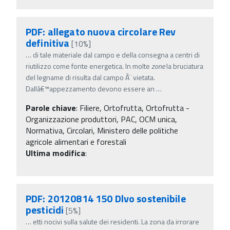
PDF: allegato nuova circolare Rev
definitiva
[10%]
…
di tale materiale dal campo e della consegna a centri di
riutilizzo come fonte energetica. In molte
zone
la bruciatura
del legname di risulta dal campo Ã¨ vietata.
Dallâ€™appezzamento devono essere an
…
Parole chiave
:
Filiere, Ortofrutta, Ortofrutta -
Organizzazione produttori, PAC, OCM unica,
Normativa, Circolari, Ministero delle politiche
agricole alimentari e forestali
Ultima modifica
:
PDF: 20120814 150 Dlvo sostenibile
pesticidi
[5%]
…
etti nocivi sulla salute dei residenti. La zona da irrorare