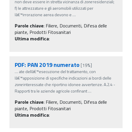
non deve essere in stretta vicinanza di
zone
residenziali;
f) le attrezzature e gli aeromobili utilizzati per
lâ€™irrorazione aerea devono e
…
Parole chiave
:
Filiere, Documenti, Difesa delle
piante, Prodotti Fitosanitari
Ultima modifica
:
PDF: PAN 2019 numerato
[19%]
…
ate dellâ€™esecuzione del trattamento, con
lâ€™apposizione di specifiche indicazioni ai bordi delle
zone
interessate che riportino idonee avvertenze. A.2.4 -
Rapporti tra le aziende agricole confinant
…
Parole chiave
:
Filiere, Documenti, Difesa delle
piante, Prodotti Fitosanitari
Ultima modifica
: