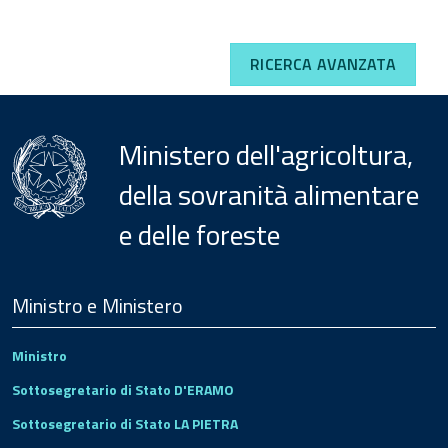
RICERCA AVANZATA
Ministero dell'agricoltura,
della sovranità alimentare
e delle foreste
Menu
Footer
Ministro e Ministero
Ministro
Sottosegretario di Stato D'ERAMO
Sottosegretario di Stato LA PIETRA