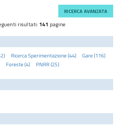
RICERCA AVANZATA
eguenti risultati:
141
pagine
62)
Ricerca Sperimentazione (44)
Gare (116)
Foreste (4)
PNRR (25)