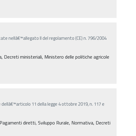
tate nellâ€™allegato II del regolamento (CE) n. 796/2004
Decreti ministeriali, Ministero delle politiche agricole
e dellâ€™articolo 11 della legge 4 ottobre 2019, n. 117 e
agamenti diretti, Sviluppo Rurale, Normativa, Decreti