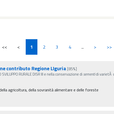
<<
<
1
2
3
4
...
>
>>
ne contributo Regione LIguria
[85%]
VILUPPO RURALE DISR III e nella conservazione di
sementi
di varietÃ 
ella agricoltura, della sovranità alimentare e delle foreste