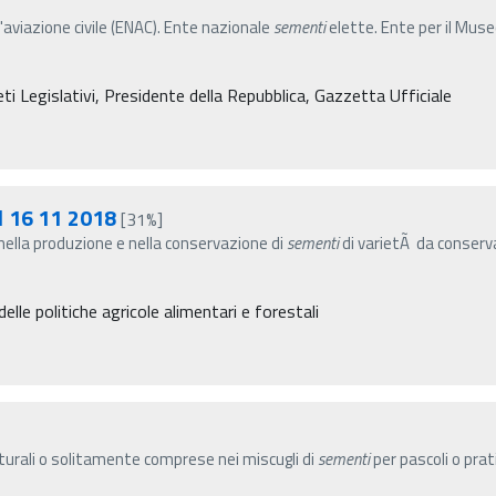
l'aviazione civile (ENAC). Ente nazionale
sementi
elette. Ente per il Muse
i Legislativi, Presidente della Repubblica, Gazzetta Ufficiale
l 16 11 2018
[31%]
 nella produzione e nella conservazione di
sementi
di varietÃ da conserva
elle politiche agricole alimentari e forestali
turali o solitamente comprese nei miscugli di
sementi
per pascoli o prati