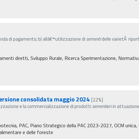
anda di pagamento; b) allâ€™utilizzazione di
sementi
delle varietÃ ripor
amenti diretti, Sviluppo Rurale, Ricerca Sperimentazione, Normativa, 
ersione consolidata maggio 2024
[22%]
izzazione e la commercializzazione di prodotti
sementi
eri in attuazion
Zootecnia, PAC, Piano Strategico della PAC 2023-2027, OCM unica, P
à alimentare e delle foreste