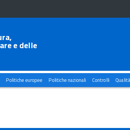
ura,
are e delle
Politiche europee
Politiche nazionali
Controlli
Qualit