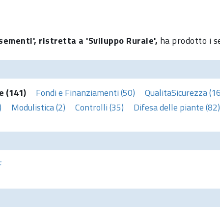
sementi', ristretta a 'Sviluppo Rurale',
ha prodotto i s
e (141)
Fondi e Finanziamenti (50)
QualitaSicurezza (1
)
Modulistica (2)
Controlli (35)
Difesa delle piante (82)
F