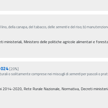
l lino, della canapa, del tabacco, delle
sementi
e del riso; b) manutenzione
 ministeriali, Ministero delle politiche agricole alimentari e foresta
2024
[20%]
turali o solitamente comprese nei miscugli di
sementi
per pascoli o prati
i 2014-2020, Rete Rurale Nazionale, Normativa, Decreti ministeriali,