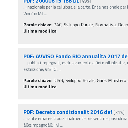
PDF: 20000615 188 DL
[49%]
…
nazionale per la cellulosa e la carta. Ente nazionale per 
Vinci" in Mil
…
Parole chiave
:
PAC, Sviluppo Rurale, Normativa, Decret
Ultima modifica
:
PDF: AVVISO Fondo BIO annualita 2017 de
…
pubblici impegnati, esclusivamente a fini moltiplicativi,
estinzione; VISTO
…
Parole chiave
:
DISR, Sviluppo Rurale, Gare, Ministero d
Ultima modifica
:
PDF: Decreto condizionalit 2016 def
[31%]
…
iante erbacee tradizionalmente presenti nei pascoli na
â€œimpegnoâ€: il vi
…