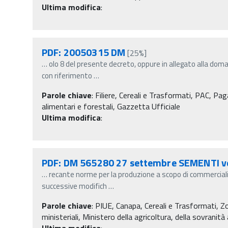
Ultima modifica
:
PDF: 20050315 DM
[25%]
…
olo 8 del presente decreto, oppure in allegato alla dom
con riferimento
…
Parole chiave
:
Filiere, Cereali e Trasformati, PAC, Pag
alimentari e forestali, Gazzetta Ufficiale
Ultima modifica
:
PDF: DM 565280 27 settembre SEMENTI v
…
recante norme per la produzione a scopo di commercial
successive modifich
…
Parole chiave
:
PIUE, Canapa, Cereali e Trasformati, 
ministeriali, Ministero della agricoltura, della sovranit
Ultima modifica
: