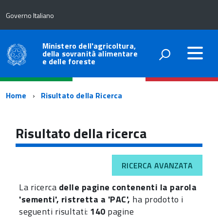
Governo Italiano
Ministero dell'agricoltura,
della sovranità alimentare
e delle foreste
Percorso
Home
Risultato della Ricerca
di
navigazione
Risultato della ricerca
RICERCA AVANZATA
La ricerca
delle pagine contenenti la parola
'sementi', ristretta a 'PAC',
ha prodotto i
seguenti risultati:
140
pagine