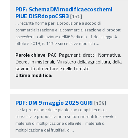
PDF: SchemaDM modificaecoschemi
PIUE DISRdopoCSR3
[15%]
…
recante norme per la produzione a scopo di
commercializzazione e la commercializzazione di prodotti
sementi
eri in attuazione dellâ€™articolo 11 della legge 4
ottobre 2019, n. 117 e successive modifich
…
Parole chiave
:
PAC, Pagamenti diretti, Normativa,
Decreti ministeriali, Ministero della agricoltura, della
sovranità alimentare e delle foreste
Ultima modifica
:
PDF: DM 9 maggio 2025 GURI
[16%]
…
r la protezione delle piante con compiti tecnico-
consultivi e propositivi per i settori inerenti le
sementi
, i
materiali di moltiplicazione della vite, i materiali di
moltiplicazione dei fruttiferi, d
…