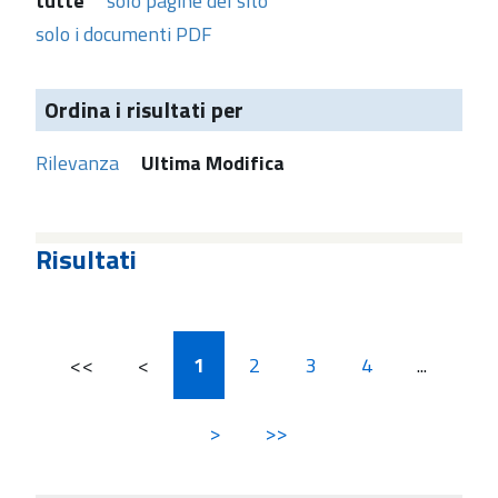
tutte
solo pagine del sito
solo i documenti PDF
Ordina i risultati per
Rilevanza
Ultima Modifica
Risultati
<<
<
1
2
3
4
...
>
>>