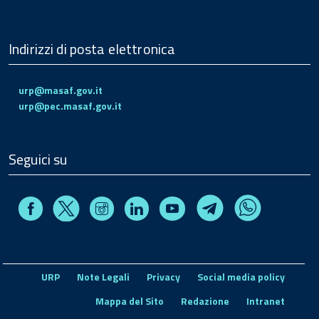
Indirizzi di posta elettronica
urp@masaf.gov.it
urp@pec.masaf.gov.it
Seguici su
Facebook
Instagram
Linkedin
Youtube
X
Telegram
Whatsapp
URP
Note Legali
Privacy
Social media policy
Mappa del Sito
Redazione
Intranet