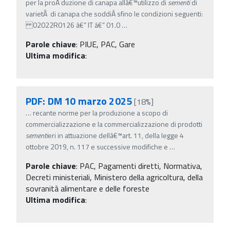
per la proÂ­ duzione di canapa allâ€™utilizzo di
sementi
di
varietÃ di canapa che soddiÂ­ sfino le condizioni seguenti:
02022R0126 â€” IT â€” 01.0
…
Parole chiave
:
PIUE, PAC, Gare
Ultima modifica
:
PDF: DM 10 marzo 2025
[18%]
…
recante norme per la produzione a scopo di
commercializzazione e la commercializzazione di prodotti
sementi
eri in attuazione dellâ€™art. 11, della legge 4
ottobre 2019, n. 117 e successive modifiche e
…
Parole chiave
:
PAC, Pagamenti diretti, Normativa,
Decreti ministeriali, Ministero della agricoltura, della
sovranità alimentare e delle foreste
Ultima modifica
: