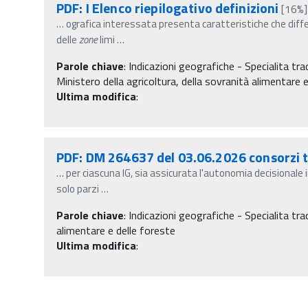
PDF: I Elenco riepilogativo definizioni
[16%]
…
ografica interessata presenta caratteristiche che diff
delle
zone
limi
…
Parole chiave
:
Indicazioni geografiche - Specialita tra
Ministero della agricoltura, della sovranità alimentare e
Ultima modifica
:
PDF: DM 264637 del 03.06.2026 consorzi t
…
per ciascuna IG, sia assicurata l'autonomia decisionale i
solo parzi
…
Parole chiave
:
Indicazioni geografiche - Specialita tra
alimentare e delle foreste
Ultima modifica
: