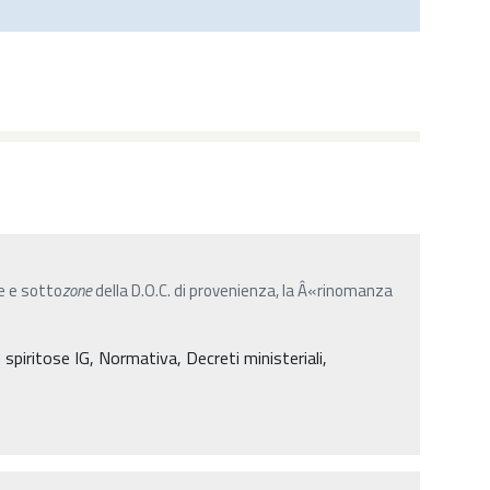
 e sotto
zone
della D.O.C. di provenienza, la Â«rinomanza
spiritose IG, Normativa, Decreti ministeriali,