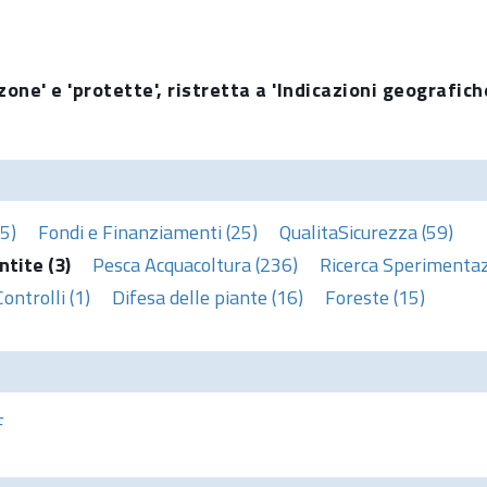
one' e 'protette', ristretta a 'Indicazioni geografich
5)
Fondi e Finanziamenti (25)
QualitaSicurezza (59)
ntite (3)
Pesca Acquacoltura (236)
Ricerca Sperimentaz
Controlli (1)
Difesa delle piante (16)
Foreste (15)
F