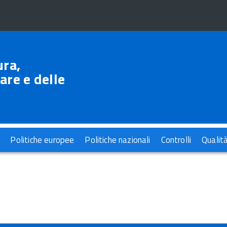
ura,
are e delle
Politiche europee
Politiche nazionali
Controlli
Qualit