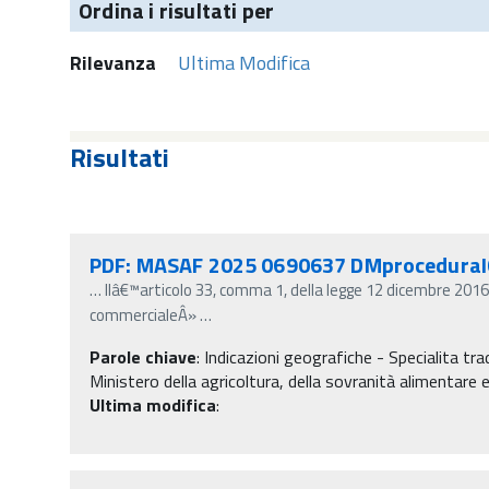
Ordina i risultati per
Rilevanza
Ultima Modifica
Risultati
PDF: MASAF 2025 0690637 DMproceduraIG
…
llâ€™articolo 33, comma 1, della legge 12 dicembre 2016, n
commercialeÂ»
…
Parole chiave
:
Indicazioni geografiche - Specialita tra
Ministero della agricoltura, della sovranità alimentare e
Ultima modifica
: