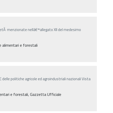
arietÃ menzionate nellâ€™allegato XII del medesimo
 alimentari e forestali
elle politiche agricole ed agroindustriali nazionali Vista
mentari e forestali, Gazzetta Ufficiale