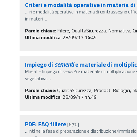
Criteri e modalità operative in materia di
…
ri e modalità operative in materia di contrassegno uffici
in materi
…
Parole chiave
:
Filiere, QualitaSicurezza, Normativa, Cir
Ultima modifica
: 28/09/17 14:49
Impiego di
sementi
e materiale di moltipli
Masaf - Impiego di
sementi
e materiale di moltiplicazione 
vegetativa
…
Parole chiave
:
QualitaSicurezza, Prodotti Biologici, Nor
Ultima modifica
: 28/09/17 14:49
PDF: FAQ filiere
[67%]
…
nti nella fase di preparazione e distribuzione/immission