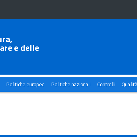
ura,
are e delle
Politiche europee
Politiche nazionali
Controlli
Qualit