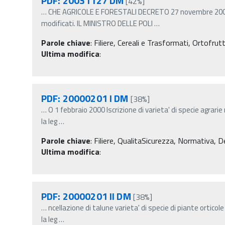
PDF: 20031127 DM
[42%]
…
CHE AGRICOLE E FORESTALI DECRETO 27 novembre 2003 
modificati. IL MINISTRO DELLE POLI
…
Parole chiave
:
Filiere, Cereali e Trasformati, Ortofrut
Ultima modifica
:
PDF: 20000201 I DM
[38%]
…
O 1 febbraio 2000 Iscrizione di varieta' di specie agrarie 
la leg
…
Parole chiave
:
Filiere, QualitaSicurezza, Normativa, Dec
Ultima modifica
:
PDF: 20000201 II DM
[38%]
…
ncellazione di talune varieta' di specie di piante orticole 
la leg
…