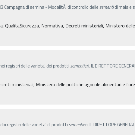
Campagna di semina - ModalitÃ di controllo delle
sementi
di mais e 
ta, QualitaSicurezza, Normativa, Decreti ministeriali, Ministero delle 
nei registri delle varieta' dei prodotti
sementi
eri. IL DIRETTORE GENERALE 
reti ministeriali, Ministero delle politiche agricole alimentari e for
dai registri delle varieta' di prodotti
sementi
eri. IL DIRETTORE GENERALE 