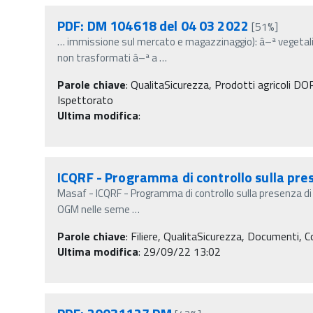
PDF: DM 104618 del 04 03 2022
[51%]
…
immissione sul mercato e magazzinaggio): â–ª vegetali
non trasformati â–ª a
…
Parole chiave
:
QualitaSicurezza, Prodotti agricoli DOP 
Ispettorato
Ultima modifica
:
ICQRF - Programma di controllo sulla pre
Masaf - ICQRF - Programma di controllo sulla presenza d
OGM nelle seme
…
Parole chiave
:
Filiere, QualitaSicurezza, Documenti, C
Ultima modifica
: 29/09/22 13:02