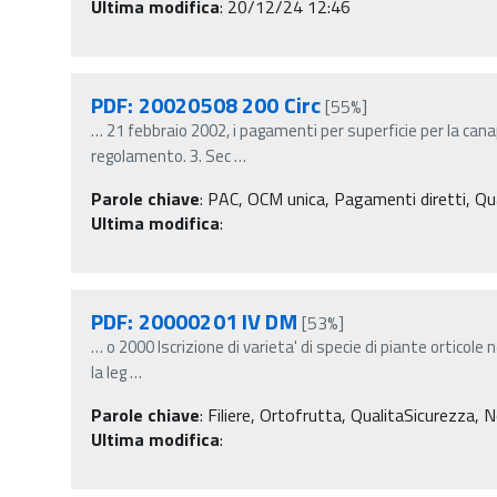
Ultima modifica
: 20/12/24 12:46
PDF: 20020508 200 Circ
[55%]
…
21 febbraio 2002, i pagamenti per superficie per la can
regolamento. 3. Sec
…
Parole chiave
:
PAC, OCM unica, Pagamenti diretti, Quali
Ultima modifica
:
PDF: 20000201 IV DM
[53%]
…
o 2000 Iscrizione di varieta' di specie di piante orticole n
la leg
…
Parole chiave
:
Filiere, Ortofrutta, QualitaSicurezza, N
Ultima modifica
: