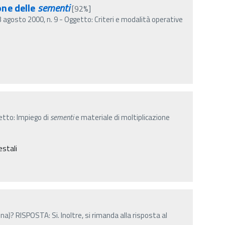
one delle
sementi
[92%]
3 agosto 2000, n. 9 - Oggetto: Criteri e modalità operative
getto: Impiego di
sementi
e materiale di moltiplicazione
estali
a)? RISPOSTA: Si. Inoltre, si rimanda alla risposta al