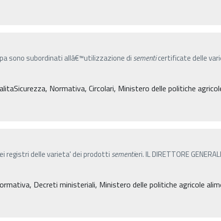
apa sono subordinati allâ€™utilizzazione di
sementi
certificate delle v
taSicurezza, Normativa, Circolari, Ministero delle politiche agricole
ei registri delle varieta' dei prodotti
sementi
eri. IL DIRETTORE GENERALE d
ormativa, Decreti ministeriali, Ministero delle politiche agricole ali