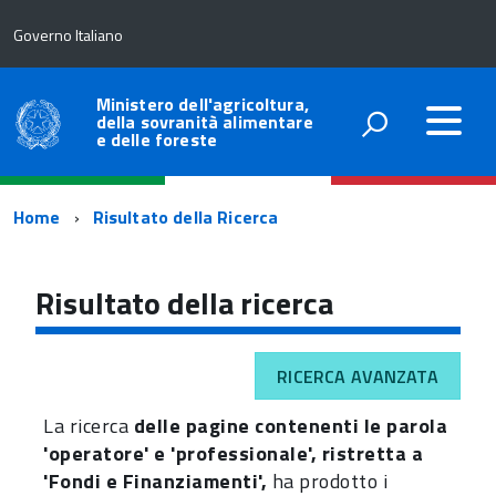
Governo Italiano
Ministero dell'agricoltura,
della sovranità alimentare
e delle foreste
Percorso
Home
Risultato della Ricerca
di
navigazione
Risultato della ricerca
RICERCA AVANZATA
La ricerca
delle pagine contenenti le parola
'operatore' e 'professionale', ristretta a
'Fondi e Finanziamenti',
ha prodotto i