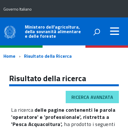
Governo Italiano
Ministero dell'agricoltura,
della sovranità alimentare
e delle foreste
Percorso
Home
Risultato della Ricerca
di
navigazione
Risultato della ricerca
RICERCA AVANZATA
La ricerca
delle pagine contenenti le parola
'operatore' e 'professionale', ristretta a
'Pesca Acquacoltura',
ha prodotto i seguenti