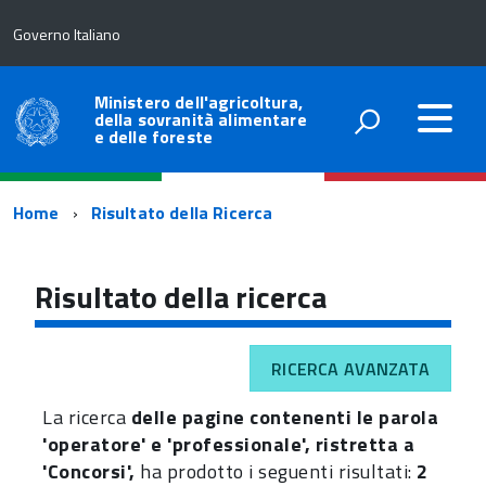
Governo Italiano
Ministero dell'agricoltura,
della sovranità alimentare
e delle foreste
Percorso
Home
Risultato della Ricerca
di
navigazione
Risultato della ricerca
RICERCA AVANZATA
La ricerca
delle pagine contenenti le parola
'operatore' e 'professionale', ristretta a
'Concorsi',
ha prodotto i seguenti risultati:
2