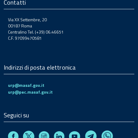
Contatti
Via XX Settembre, 20
00187 Roma
Centralino Tel. (+39) 06.46651
C.F. 97099470581
Indirizzi di posta elettronica
urp@masaf.gov.it
urp@pec.masaf.gov.it
Seguici su
Facebook
Instagram
Linkedin
Youtube
X
Telegram
Whatsapp