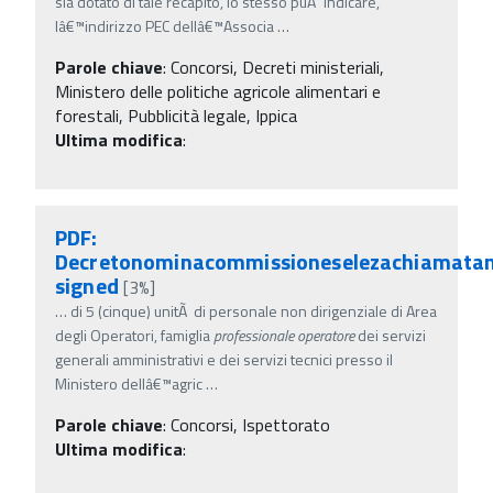
sia dotato di tale recapito, lo stesso puÃ² indicare,
lâ€™indirizzo PEC dellâ€™Associa
…
Parole chiave
:
Concorsi, Decreti ministeriali,
Ministero delle politiche agricole alimentari e
forestali, Pubblicità legale, Ippica
Ultima modifica
:
PDF:
Decretonominacommissioneselezachiamatan
signed
[3%]
…
di 5 (cinque) unitÃ di personale non dirigenziale di Area
degli Operatori, famiglia
professionale
operatore
dei servizi
generali amministrativi e dei servizi tecnici presso il
Ministero dellâ€™agric
…
Parole chiave
:
Concorsi, Ispettorato
Ultima modifica
: