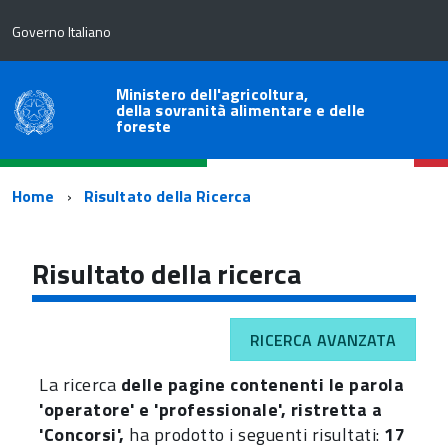
Governo Italiano
Ministero dell'agricoltura,
della sovranità alimentare e delle
foreste
Percorso
Home
Risultato della Ricerca
di
navigazione
Risultato della ricerca
RICERCA AVANZATA
La ricerca
delle pagine contenenti le parola
'operatore' e 'professionale', ristretta a
'Concorsi',
ha prodotto i seguenti risultati:
17