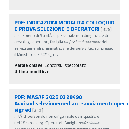
PDF: INDICAZIONI MODALITA COLLOQUIO
E PROVA SELEZIONE 5 OPERATORI
[35%]
…
o e pieno di 5 unitÃ di personale non dirigenziale di
area degli operatori, famiglia
professionale
operatore
dei
servizi generali amministrativi e dei servizi tecnici, presso
il Ministero dellâ€™agri
…
Parole chiave
:
Concorsi, Ispettorato
Ultima modifica
:
PDF: MASAF 2025 0228490
Avvisodiselezionemedianteavviamentooperat
signed
[34%]
…
tÃ di personale non dirigenziale da inquadrare
nellâ€™area degli Operatori- famiglia
professionale
operatore
dei servizi generali amministrativi e dei servizi