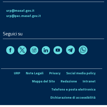
urp@masaf.gov.it
urp@pec.masaf.gov.it
Seguici su
Facebook
Instagram
Linkedin
Youtube
X
Telegram
Whatsapp
URP
Note Legali
Privacy
Social media policy
Mappa del Sito
Redazione
Intranet
Telefono e posta elettronica
Dichiarazione di accessibilità