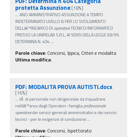
PDF: Determina n 404 Categoria
protetta Assunzione
[18%]
…
ANO AMMINISTRATIVO ASSUNZIONE A TEMPO
INDETERMINATO LIVELLO B PER LO SVOLGIMENTO
DELLâ€™INCARICO DI
operatore
TECNICO/INFORMATICO
PRESSO LA UNIRELAB S.R.L. AI SENSI DELLA LEGGE 68/99.
DETERMINA N. 404
…
Parole chiave
:
Concorsi, Ippica, Criteri e modalita
Ultima modifica
:
PDF: MODALITA PROVA AUTISTI.docx
[16%]
…
tÃ di personale non dirigenziale da inquadrare
nellâ€™area degli Operatori- famiglia
professionale
operatore
dei servizi generali amministrativi e dei servizi
tecnici - per le esigenze di conduzione
…
Parole chiave
:
Concorsi, Ispettorato