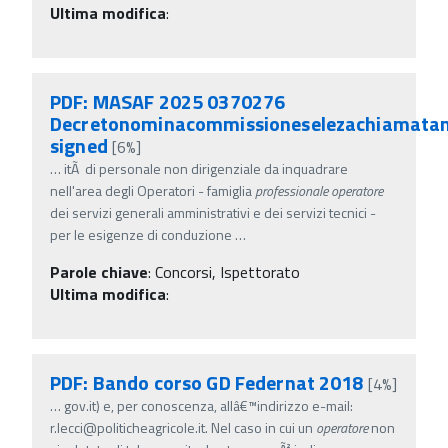
Ultima modifica
:
PDF: MASAF 2025 0370276
Decretonominacommissioneselezachiamatan
signed
[6%]
…
itÃ di personale non dirigenziale da inquadrare
nell'area degli Operatori - famiglia
professionale
operatore
dei servizi generali amministrativi e dei servizi tecnici -
per le esigenze di conduzione
…
Parole chiave
:
Concorsi, Ispettorato
Ultima modifica
:
PDF: Bando corso GD Federnat 2018
[4%]
…
gov.it) e, per conoscenza, allâ€™indirizzo e-mail:
r.lecci@politicheagricole.it. Nel caso in cui un
operatore
non