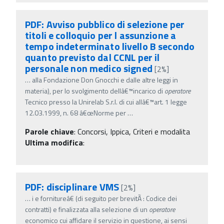
PDF: Avviso pubblico di selezione per
titoli e colloquio per l assunzione a
tempo indeterminato livello B secondo
quanto previsto dal CCNL per il
personale non medico signed
[2%]
…
alla Fondazione Don Gnocchi e dalle altre leggi in
materia), per lo svolgimento dellâ€™incarico di
operatore
Tecnico presso la Unirelab S.r.l. di cui allâ€™art. 1 legge
12.03.1999, n. 68 â€œNorme per
…
Parole chiave
:
Concorsi, Ippica, Criteri e modalita
Ultima modifica
:
PDF: disciplinare VMS
[2%]
…
i e fornitureâ€ (di seguito per brevitÃ : Codice dei
contratti) e finalizzata alla selezione di un
operatore
economico cui affidare il servizio in questione, ai sensi