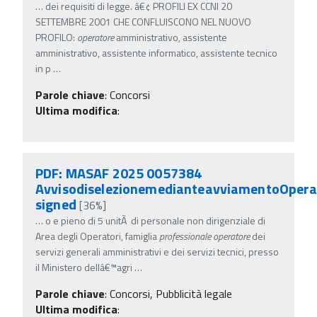
…
dei requisiti di legge. â€¢ PROFILI EX CCNI 20
SETTEMBRE 2001 CHE CONFLUISCONO NEL NUOVO
PROFILO:
operatore
amministrativo, assistente
amministrativo, assistente informatico, assistente tecnico
in p
…
Parole chiave
:
Concorsi
Ultima modifica
:
PDF: MASAF 2025 0057384
AvvisodiselezionemedianteavviamentoOpera
signed
[36%]
…
o e pieno di 5 unitÃ di personale non dirigenziale di
Area degli Operatori, famiglia
professionale
operatore
dei
servizi generali amministrativi e dei servizi tecnici, presso
il Ministero dellâ€™agri
…
Parole chiave
:
Concorsi, Pubblicità legale
Ultima modifica
: