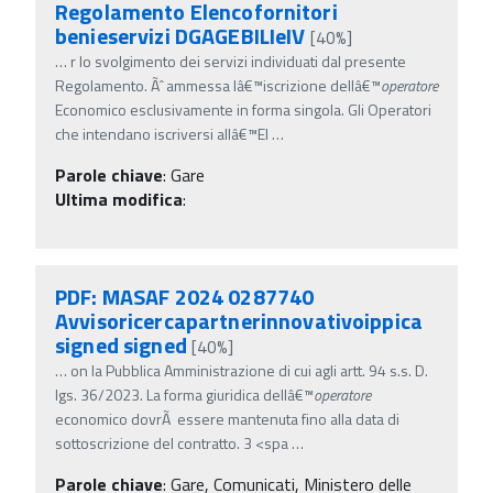
Regolamento Elencofornitori
benieservizi DGAGEBILIeIV
[40%]
…
r lo svolgimento dei servizi individuati dal presente
Regolamento. Ãˆ ammessa lâ€™iscrizione dellâ€™
operatore
Economico esclusivamente in forma singola. Gli Operatori
che intendano iscriversi allâ€™El
…
Parole chiave
:
Gare
Ultima modifica
:
PDF: MASAF 2024 0287740
Avvisoricercapartnerinnovativoippica
signed signed
[40%]
…
on la Pubblica Amministrazione di cui agli artt. 94 s.s. D.
lgs. 36/2023. La forma giuridica dellâ€™
operatore
economico dovrÃ essere mantenuta fino alla data di
sottoscrizione del contratto. 3 <spa
…
Parole chiave
:
Gare, Comunicati, Ministero delle