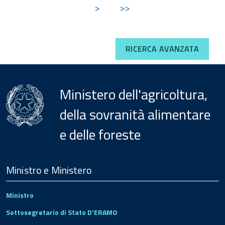
>
>>
RICERCA AVANZATA
Ministero dell'agricoltura,
della sovranità alimentare
e delle foreste
Menu
Footer
Ministro e Ministero
Ministro
Sottosegretario di Stato D'ERAMO