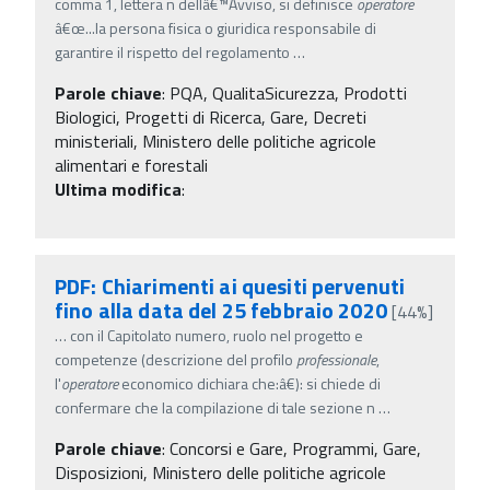
comma 1, lettera n dellâ€™Avviso, si definisce
operatore
â€œ...la persona fisica o giuridica responsabile di
garantire il rispetto del regolamento
…
Parole chiave
:
PQA, QualitaSicurezza, Prodotti
Biologici, Progetti di Ricerca, Gare, Decreti
ministeriali, Ministero delle politiche agricole
alimentari e forestali
Ultima modifica
:
PDF: Chiarimenti ai quesiti pervenuti
fino alla data del 25 febbraio 2020
[44%]
…
con il Capitolato numero, ruolo nel progetto e
competenze (descrizione del profilo
professionale
,
l'
operatore
economico dichiara che:â€): si chiede di
confermare che la compilazione di tale sezione n
…
Parole chiave
:
Concorsi e Gare, Programmi, Gare,
Disposizioni, Ministero delle politiche agricole