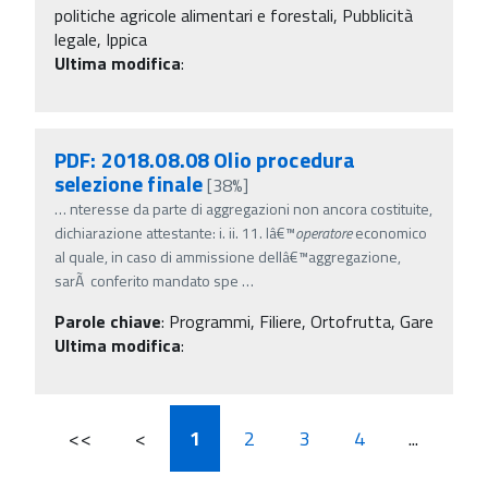
politiche agricole alimentari e forestali, Pubblicità
legale, Ippica
Ultima modifica
:
PDF: 2018.08.08 Olio procedura
selezione finale
[38%]
…
nteresse da parte di aggregazioni non ancora costituite,
dichiarazione attestante: i. ii. 11. lâ€™
operatore
economico
al quale, in caso di ammissione dellâ€™aggregazione,
sarÃ conferito mandato spe
…
Parole chiave
:
Programmi, Filiere, Ortofrutta, Gare
Ultima modifica
:
<<
<
1
2
3
4
...