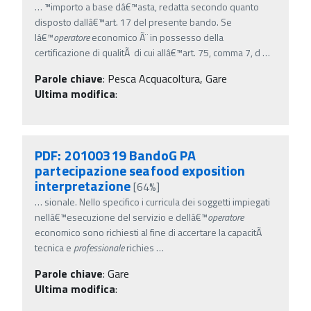
…
™importo a base dâ€™asta, redatta secondo quanto
disposto dallâ€™art. 17 del presente bando. Se
lâ€™
operatore
economico Ã¨ in possesso della
certificazione di qualitÃ di cui allâ€™art. 75, comma 7, d
…
Parole chiave
:
Pesca Acquacoltura, Gare
Ultima modifica
:
PDF: 20100319 BandoG PA
partecipazione seafood exposition
interpretazione
[64%]
…
sionale. Nello specifico i curricula dei soggetti impiegati
nellâ€™esecuzione del servizio e dellâ€™
operatore
economico sono richiesti al fine di accertare la capacitÃ
tecnica e
professionale
richies
…
Parole chiave
:
Gare
Ultima modifica
: