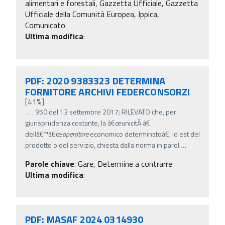
alimentari e forestali, Gazzetta Ufficiale, Gazzetta
Ufficiale della Comunità Europea, Ippica,
Comunicato
Ultima modifica
:
PDF: 2020 9383323 DETERMINA
FORNITORE ARCHIVI FEDERCONSORZI
[41%]
…
. 950 del 13 settembre 2017; RILEVATO che, per
giurisprudenza costante, la â€œunicitÃ â€
dellâ€™â€œ
operatore
economico determinatoâ€, id est del
prodotto o del servizio, chiesta dalla norma in parol
…
Parole chiave
:
Gare, Determine a contrarre
Ultima modifica
:
PDF: MASAF 2024 0314930