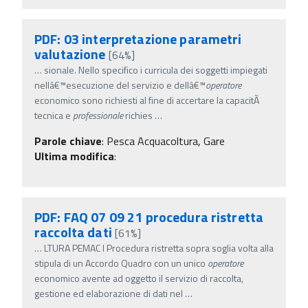
PDF: 03 interpretazione parametri
valutazione
[64%]
…
sionale. Nello specifico i curricula dei soggetti impiegati
nellâ€™esecuzione del servizio e dellâ€™
operatore
economico sono richiesti al fine di accertare la capacitÃ
tecnica e
professionale
richies
…
Parole chiave
:
Pesca Acquacoltura, Gare
Ultima modifica
:
PDF: FAQ 07 09 21 procedura ristretta
raccolta dati
[61%]
…
LTURA PEMAC I Procedura ristretta sopra soglia volta alla
stipula di un Accordo Quadro con un unico
operatore
economico avente ad oggetto il servizio di raccolta,
gestione ed elaborazione di dati nel
…