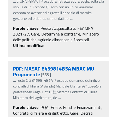
…
LTURA PEMAC I Procedura ristretta sopra soglia volta alla
stipula di un Accordo Quadro con un unico
operatore
economico avente ad oggetto il servizio di raccolta,
gestione ed elaborazione di dati nel
…
Parole chiave
:
Pesca Acquacoltura, FEAMPA
2021-27, Gare, Determine a contrarre, Ministero
delle politiche agricole alimentari e forestali
Ultima modifica
:
PDF: MASAF 8459814B5A MBAC MU
Proponente
[55%]
…
reste CIG 8459814B5A Processo domande definitive
contratti di filiera (V Bando) Manuale Utente â€“
operatore
professionale
Page 1 of 19 Sistema Contratti di Filiera
Ministero dell'agricoltura, de
…
Parole chiave
:
PQA, Filiere, Fondi e Finanziamenti,
Contratti di filiera e di distretto, Gare, Decreti