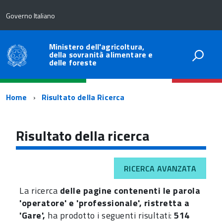
Governo Italiano
Ministero dell'agricoltura,
della sovranità alimentare e
delle foreste
Percorso
Home
Risultato della Ricerca
di
navigazione
Risultato della ricerca
RICERCA AVANZATA
La ricerca
delle pagine contenenti le parola
'operatore' e 'professionale', ristretta a
'Gare',
ha prodotto i seguenti risultati:
514