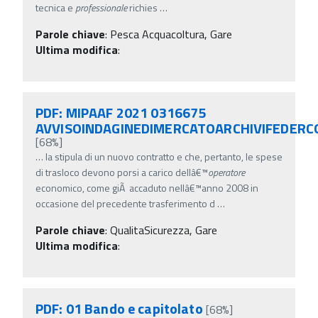
tecnica e
professionale
richies
…
Parole chiave
:
Pesca Acquacoltura, Gare
Ultima modifica
:
PDF: MIPAAF 2021 0316675
AVVISOINDAGINEDIMERCATOARCHIVIFEDERC
[68%]
…
la stipula di un nuovo contratto e che, pertanto, le spese
di trasloco devono porsi a carico dellâ€™
operatore
economico, come giÃ accaduto nellâ€™anno 2008 in
occasione del precedente trasferimento d
…
Parole chiave
:
QualitaSicurezza, Gare
Ultima modifica
:
PDF: 01 Bando e capitolato
[68%]