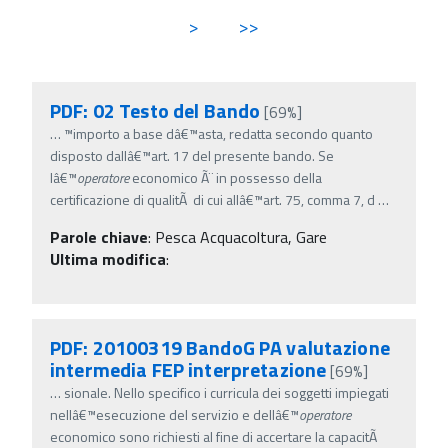
>
>>
PDF: 02 Testo del Bando
[69%]
…
™importo a base dâ€™asta, redatta secondo quanto
disposto dallâ€™art. 17 del presente bando. Se
lâ€™
operatore
economico Ã¨ in possesso della
certificazione di qualitÃ di cui allâ€™art. 75, comma 7, d
…
Parole chiave
:
Pesca Acquacoltura, Gare
Ultima modifica
:
PDF: 20100319 BandoG PA valutazione
intermedia FEP interpretazione
[69%]
…
sionale. Nello specifico i curricula dei soggetti impiegati
nellâ€™esecuzione del servizio e dellâ€™
operatore
economico sono richiesti al fine di accertare la capacitÃ