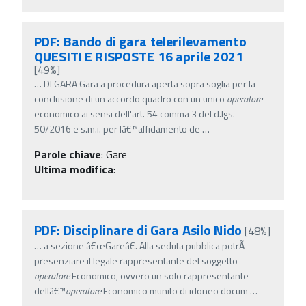
PDF: Bando di gara telerilevamento
QUESITI E RISPOSTE 16 aprile 2021
[49%]
…
DI GARA Gara a procedura aperta sopra soglia per la
conclusione di un accordo quadro con un unico
operatore
economico ai sensi dell'art. 54 comma 3 del d.lgs.
50/2016 e s.m.i. per lâ€™affidamento de
…
Parole chiave
:
Gare
Ultima modifica
:
PDF: Disciplinare di Gara Asilo Nido
[48%]
…
a sezione â€œGareâ€. Alla seduta pubblica potrÃ
presenziare il legale rappresentante del soggetto
operatore
Economico, ovvero un solo rappresentante
dellâ€™
operatore
Economico munito di idoneo docum
…