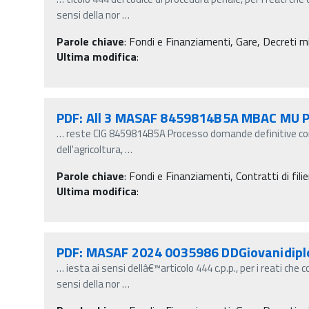
sensi della nor
…
Parole chiave
:
Fondi e Finanziamenti, Gare, Decreti min
Ultima modifica
:
PDF: All 3 MASAF 8459814B5A MBAC MU 
…
reste CIG 8459814B5A Processo domande definitive cont
dell'agricoltura,
…
Parole chiave
:
Fondi e Finanziamenti, Contratti di filie
Ultima modifica
:
PDF: MASAF 2024 0035986 DDGiovanidipl
…
iesta ai sensi dellâ€™articolo 444 c.p.p., per i reati che
sensi della nor
…