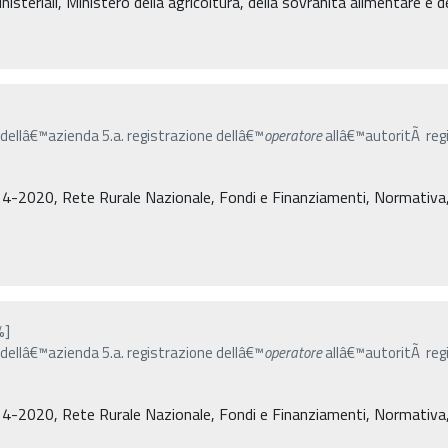
isteriali, Ministero della agricoltura, della sovranità alimentare e d
o dellâ€™azienda 5.a. registrazione dellâ€™
operatore
allâ€™autoritÃ regi
4-2020, Rete Rurale Nazionale, Fondi e Finanziamenti, Normativa, De
%]
o dellâ€™azienda 5.a. registrazione dellâ€™
operatore
allâ€™autoritÃ regi
4-2020, Rete Rurale Nazionale, Fondi e Finanziamenti, Normativa, De