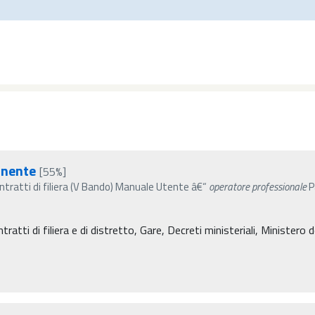
nente
[55%]
ratti di filiera (V Bando) Manuale Utente â€“
operatore
professionale
P
atti di filiera e di distretto, Gare, Decreti ministeriali, Ministero de