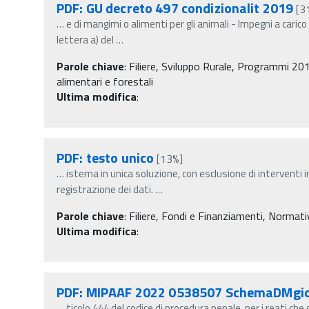
PDF: GU decreto 497 condizionalit 2019
[3
…
e di mangimi o alimenti per gli animali - Impegni a caric
lettera a) del
…
Parole chiave
:
Filiere, Sviluppo Rurale, Programmi 201
alimentari e forestali
Ultima modifica
:
PDF: testo unico
[13%]
…
istema in unica soluzione, con esclusione di interventi 
registrazione dei dati.
…
Parole chiave
:
Filiere, Fondi e Finanziamenti, Normati
Ultima modifica
:
PDF: MIPAAF 2022 0538507 SchemaDMgio
…
ticolo 444 del codice di procedura penale, per i reati ch