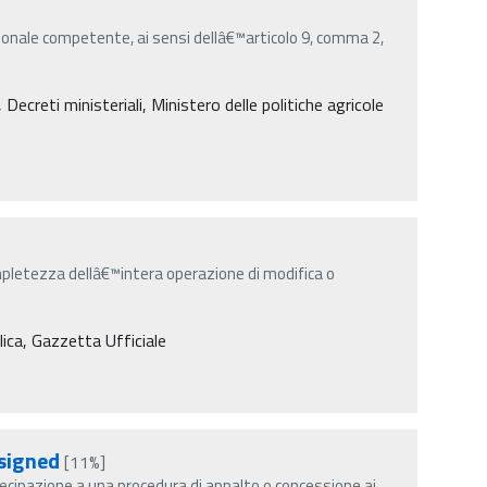
onale competente, ai sensi dellâ€™articolo 9, comma 2,
creti ministeriali, Ministero delle politiche agricole
mpletezza dellâ€™intera operazione di modifica o
lica, Gazzetta Ufficiale
signed
[11%]
ecipazione a una procedura di appalto o concessione ai