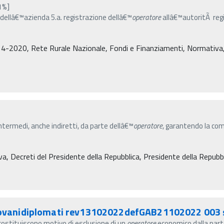
1%]
o dellâ€™azienda 5.a. registrazione dellâ€™
operatore
allâ€™autoritÃ regi
4-2020, Rete Rurale Nazionale, Fondi e Finanziamenti, Normativa, De
intermedi, anche indiretti, da parte dellâ€™
operatore
, garantendo la co
va, Decreti del Presidente della Repubblica, Presidente della Repubb
vanidiplomati rev13102022defGAB21102022 003 
e costituiscono motivo di esclusione di un
operatore
economico dalla part