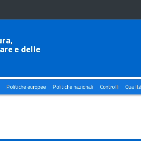
ura,
are e delle
Politiche europee
Politiche nazionali
Controlli
Qualit