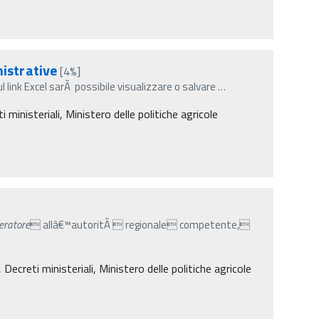
istrative
[4%]
ul link Excel sarÃ possibile visualizzare o salvare
…
inisteriali, Ministero delle politiche agricole
eratore
 allâ€™autoritÃ  regionale competente,
creti ministeriali, Ministero delle politiche agricole