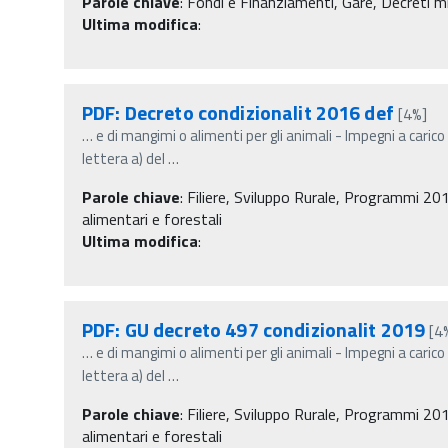
Parole chiave
:
Fondi e Finanziamenti, Gare, Decreti min
Ultima modifica
:
PDF: Decreto condizionalit 2016 def
[4%]
…
e di mangimi o alimenti per gli animali - Impegni a caric
lettera a) del
…
Parole chiave
:
Filiere, Sviluppo Rurale, Programmi 201
alimentari e forestali
Ultima modifica
:
PDF: GU decreto 497 condizionalit 2019
[4
…
e di mangimi o alimenti per gli animali - Impegni a caric
lettera a) del
…
Parole chiave
:
Filiere, Sviluppo Rurale, Programmi 201
alimentari e forestali