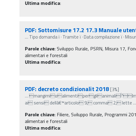
Ultima modifica
:
PDF: Sottomisure 17.2 17.3 Manuale ute
…
Tipo domanda ï‚· Tramite ï‚· Data compilazione ï‚· Misura
Parole chiave
:
Sviluppo Rurale, PSRN, Misura 17, Fondi
alimentari e forestali
Ultima modifica
:
PDF: decreto condizionalit 2018
[3%]
…
mangimioalimentiperglianimaliÍ²Impe
ai sensi dellâ€™articolo 9, comma 2, lette
Parole chiave
:
Filiere, Sviluppo Rurale, Programmi 201
alimentari e forestali
Ultima modifica
: