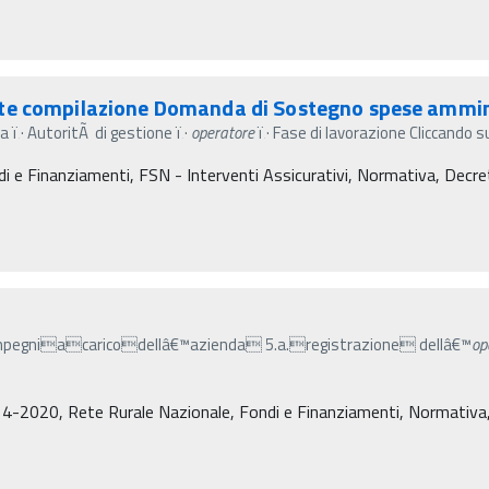
nte compilazione Domanda di Sostegno spese ammin
 ï‚· AutoritÃ di gestione ï‚·
operatore
ï‚· Fase di lavorazione Cliccando s
 e Finanziamenti, FSN - Interventi Assicurativi, Normativa, Decreti m
gniacaricodellâ€™azienda 5.a.registrazione dellâ€™
op
…
4-2020, Rete Rurale Nazionale, Fondi e Finanziamenti, Normativa, De