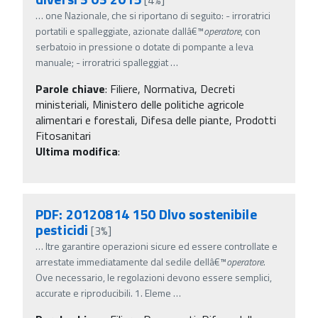
…
one Nazionale, che si riportano di seguito: - irroratrici
portatili e spalleggiate, azionate dallâ€™
operatore
, con
serbatoio in pressione o dotate di pompante a leva
manuale; - irroratrici spalleggiat
…
Parole chiave
:
Filiere, Normativa, Decreti
ministeriali, Ministero delle politiche agricole
alimentari e forestali, Difesa delle piante, Prodotti
Fitosanitari
Ultima modifica
:
PDF: 20120814 150 Dlvo sostenibile
pesticidi
[3%]
…
ltre garantire operazioni sicure ed essere controllate e
arrestate immediatamente dal sedile dellâ€™
operatore
.
Ove necessario, le regolazioni devono essere semplici,
accurate e riproducibili. 1. Eleme
…