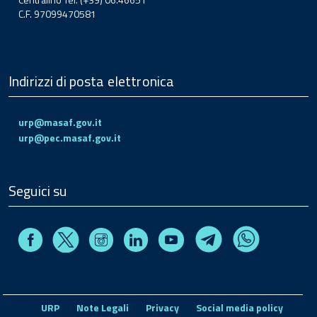
C.F. 97099470581
Indirizzi di posta elettronica
urp@masaf.gov.it
urp@pec.masaf.gov.it
Seguici su
Facebook
Instagram
Linkedin
Youtube
X
Telegram
Whatsapp
URP
Note Legali
Privacy
Social media policy