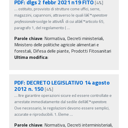
PDF: dlgs 2 febbr 2021 n19 FITO
[4%]
…
ostituito, provvisto di strutture come uffici, serre,
magazzini, capannoni, attraverso le quali lâ€™
operatore
professionale
svolge le attivitÃ di cui allâ€™articolo 65,
paragrafo 1, del regolamento (
…
Parole chiave
:
Normativa, Decreti ministeriali,
Ministero delle politiche agricole alimentari e
forestali, Difesa delle piante, Prodotti Fitosanitari
Ultima modifica
:
PDF: DECRETO LEGISLATIVO 14 agosto
2012 n. 150
[4%]
…
ltre garantire operazioni sicure ed essere controllate e
arrestate immediatamente dal sedile dellâ€™
operatore
.
Ove necessario, le regolazioni devono essere semplici,
accurate e riproducibili. 1. Eleme
…
Parole chiave
:
Normativa, Decreti interministeriali,