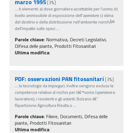
marzo 1995
[3%]
…
ti elementi: a) dose giornaliera accettabile per l'uomo; b)
livello ammissibile di esposizione dell'
operatore
; c) stima
del destino e della distribuzione nell'ambiente nonchÃ©
dell'impatto sulle speci
…
Parole chiave
:
Normativa, Decreti Legislativi,
Difesa delle piante, Prodotti Fitosanitari
Ultima modifica
:
PDF: osservazioni PAN fitosanitari
[3%]
…
le tecnologie da impiegar). Inoltre vengono escluse le
competenze relative al rischio per lâ€™uomo (
operatore
e
lavoratore), i residenti e gli astanti. Bolzano â€“
Ripartizione Agricoltura Risulta o
…
Parole chiave
:
Filiere, Documenti, Difesa delle
piante, Prodotti Fitosanitari
Ultima modifica
: