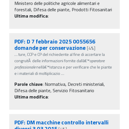
Ministero delle politiche agricole alimentari e
forestali, Difesa delle piante, Prodotti Fitosanitari
Ultima modifica
:
PDF: D 7 febbraio 2025 0055656
domande per conservazione
[4%]
…
ture, CCP e CP del richiedente al fine di accertare la
congruitÃ delle informazioni fornite dallâ€™
operatore
professionale
nellâ€™istanza e per verificare che le piante
e i materiali di moltiplicazio
…
Parole chiave
:
Normativa, Decreti ministeriali,
Difesa delle piante, Servizio Fitosanitario
Ultima modifica
:
PDF: DM macchine controllo intervalli
diversi 3 03 2015
[4%]