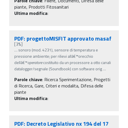
Parole chiave
:
Filiere, Documenti, Difesa delle
piante, Prodotti Fitosanitari
Ultima modifica
:
PDF: progettoMISFIT approvato masaf
[3%]
…
sonoro (mod. 4231), sensore di temperatura e
pressione ambiente; per rilievi allâ€™orecchio
dellâ€™
operatore
costituito da un processore a otto canali
datalogger/segnale (Soundbook) con software orig
…
Parole chiave
:
Ricerca Sperimentazione, Progetti
di Ricerca, Gare, Criteri e modalita, Difesa delle
piante
Ultima modifica
:
PDF: Decreto Legislativo nx 194 del 17