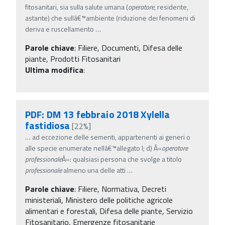
fitosanitari, sia sulla salute umana (
operatore
, residente,
astante) che sullâ€™ambiente (riduzione dei fenomeni di
deriva e ruscellamento
…
Parole chiave
:
Filiere, Documenti, Difesa delle
piante, Prodotti Fitosanitari
Ultima modifica
:
PDF: DM 13 febbraio 2018 Xylella
fastidiosa
[22%]
…
ad eccezione delle sementi, appartenenti ai generi o
alle specie enumerate nellâ€™allegato I; d) Â«
operatore
professionale
Â»: qualsiasi persona che svolge a titolo
professionale
almeno una delle atti
…
Parole chiave
:
Filiere, Normativa, Decreti
ministeriali, Ministero delle politiche agricole
alimentari e forestali, Difesa delle piante, Servizio
Fitosanitario, Emergenze fitosanitarie