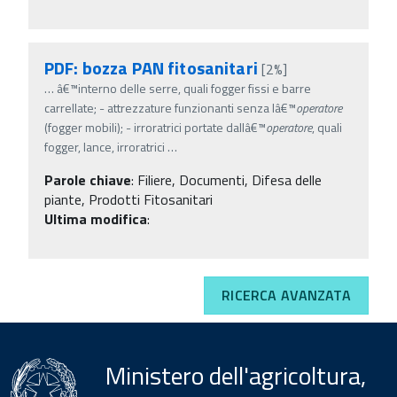
PDF: bozza PAN fitosanitari
[2%]
…
â€™interno delle serre, quali fogger fissi e barre
carrellate; - attrezzature funzionanti senza lâ€™
operatore
(fogger mobili); - irroratrici portate dallâ€™
operatore
, quali
fogger, lance, irroratrici
…
Parole chiave
:
Filiere, Documenti, Difesa delle
piante, Prodotti Fitosanitari
Ultima modifica
:
RICERCA AVANZATA
Ministero dell'agricoltura,