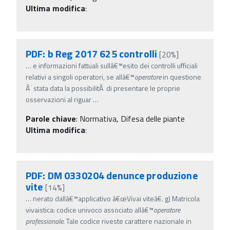
Ultima modifica
:
PDF: b Reg 2017 625 controlli
[20%]
…
e informazioni fattuali sullâ€™esito dei controlli ufficiali
relativi a singoli operatori, se allâ€™
operatore
in questione
Ã¨ stata data la possibilitÃ di presentare le proprie
osservazioni al riguar
…
Parole chiave
:
Normativa, Difesa delle piante
Ultima modifica
:
PDF: DM 0330204 denunce produzione
vite
[14%]
…
nerato dallâ€™applicativo â€œVivai viteâ€. g) Matricola
vivaistica: codice univoco associato allâ€™
operatore
professionale
. Tale codice riveste carattere nazionale in