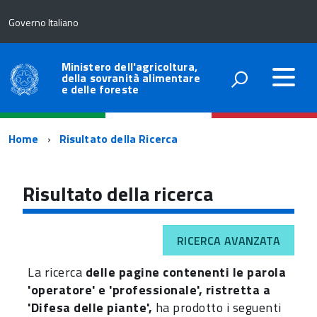
Governo Italiano
Ministero dell'agricoltura,
della sovranità alimentare
e delle foreste
Percorso
Home
Risultato della Ricerca
di
navigazione
Risultato della ricerca
RICERCA AVANZATA
La ricerca
delle pagine contenenti le parola
'operatore' e 'professionale', ristretta a
'Difesa delle piante',
ha prodotto i seguenti