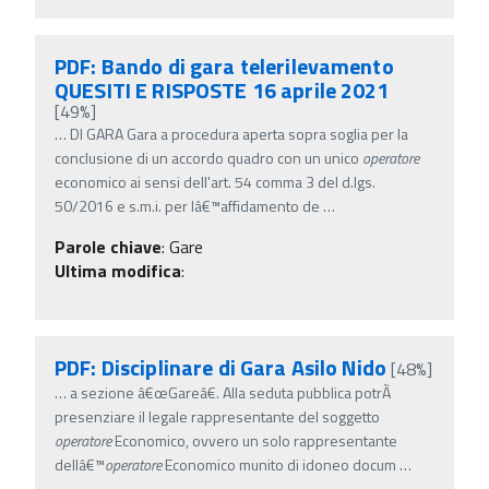
PDF: Bando di gara telerilevamento
QUESITI E RISPOSTE 16 aprile 2021
[49%]
…
DI GARA Gara a procedura aperta sopra soglia per la
conclusione di un accordo quadro con un unico
operatore
economico ai sensi dell'art. 54 comma 3 del d.lgs.
50/2016 e s.m.i. per lâ€™affidamento de
…
Parole chiave
:
Gare
Ultima modifica
:
PDF: Disciplinare di Gara Asilo Nido
[48%]
…
a sezione â€œGareâ€. Alla seduta pubblica potrÃ
presenziare il legale rappresentante del soggetto
operatore
Economico, ovvero un solo rappresentante
dellâ€™
operatore
Economico munito di idoneo docum
…