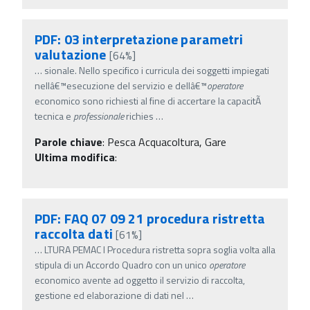
PDF: 03 interpretazione parametri
valutazione
[64%]
…
sionale. Nello specifico i curricula dei soggetti impiegati
nellâ€™esecuzione del servizio e dellâ€™
operatore
economico sono richiesti al fine di accertare la capacitÃ
tecnica e
professionale
richies
…
Parole chiave
:
Pesca Acquacoltura, Gare
Ultima modifica
:
PDF: FAQ 07 09 21 procedura ristretta
raccolta dati
[61%]
…
LTURA PEMAC I Procedura ristretta sopra soglia volta alla
stipula di un Accordo Quadro con un unico
operatore
economico avente ad oggetto il servizio di raccolta,
gestione ed elaborazione di dati nel
…