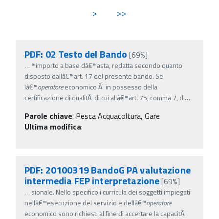
>
>>
PDF: 02 Testo del Bando
[69%]
…
™importo a base dâ€™asta, redatta secondo quanto
disposto dallâ€™art. 17 del presente bando. Se
lâ€™
operatore
economico Ã¨ in possesso della
certificazione di qualitÃ di cui allâ€™art. 75, comma 7, d
…
Parole chiave
:
Pesca Acquacoltura, Gare
Ultima modifica
:
PDF: 20100319 BandoG PA valutazione
intermedia FEP interpretazione
[69%]
…
sionale. Nello specifico i curricula dei soggetti impiegati
nellâ€™esecuzione del servizio e dellâ€™
operatore
economico sono richiesti al fine di accertare la capacitÃ