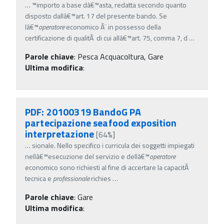
…
™importo a base dâ€™asta, redatta secondo quanto
disposto dallâ€™art. 17 del presente bando. Se
lâ€™
operatore
economico Ã¨ in possesso della
certificazione di qualitÃ di cui allâ€™art. 75, comma 7, d
…
Parole chiave
:
Pesca Acquacoltura, Gare
Ultima modifica
:
PDF: 20100319 BandoG PA
partecipazione seafood exposition
interpretazione
[64%]
…
sionale. Nello specifico i curricula dei soggetti impiegati
nellâ€™esecuzione del servizio e dellâ€™
operatore
economico sono richiesti al fine di accertare la capacitÃ
tecnica e
professionale
richies
…
Parole chiave
:
Gare
Ultima modifica
: