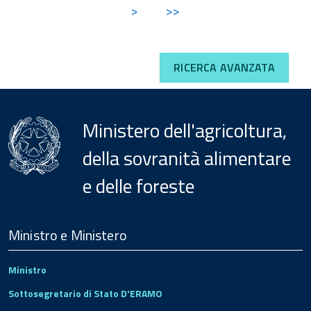
>
>>
RICERCA AVANZATA
Ministero dell'agricoltura,
della sovranità alimentare
e delle foreste
Menu
Footer
Ministro e Ministero
Ministro
Sottosegretario di Stato D'ERAMO