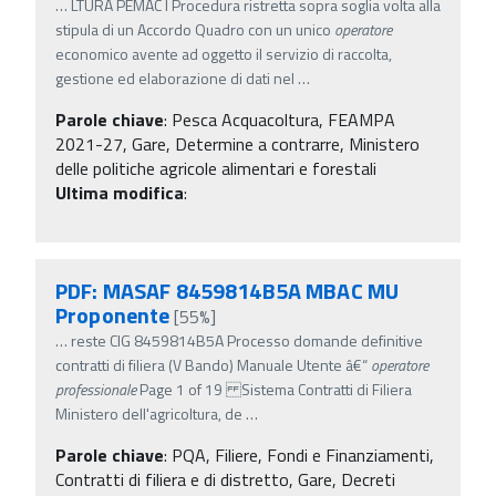
…
LTURA PEMAC I Procedura ristretta sopra soglia volta alla
stipula di un Accordo Quadro con un unico
operatore
economico avente ad oggetto il servizio di raccolta,
gestione ed elaborazione di dati nel
…
Parole chiave
:
Pesca Acquacoltura, FEAMPA
2021-27, Gare, Determine a contrarre, Ministero
delle politiche agricole alimentari e forestali
Ultima modifica
:
PDF: MASAF 8459814B5A MBAC MU
Proponente
[55%]
…
reste CIG 8459814B5A Processo domande definitive
contratti di filiera (V Bando) Manuale Utente â€“
operatore
professionale
Page 1 of 19 Sistema Contratti di Filiera
Ministero dell'agricoltura, de
…
Parole chiave
:
PQA, Filiere, Fondi e Finanziamenti,
Contratti di filiera e di distretto, Gare, Decreti