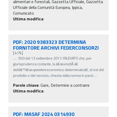
alimentari e forestali, Gazzetta Ufficiale, Gazzetta
Ufficiale della Comunità Europea, Ippica,
Comunicato
Ultima modifica
:
PDF: 2020 9383323 DETERMINA
FORNITORE ARCHIVI FEDERCONSORZI
[41%]
…
. 950 del 13 settembre 2017; RILEVATO che, per
giurisprudenza costante, la â€œunicitÃ â€
dellâ€™â€œ
operatore
economico determinatoâ€, id est del
prodotto o del servizio, chiesta dalla norma in parol
…
Parole chiave
:
Gare, Determine a contrarre
Ultima modifica
:
PDF: MASAF 2024 0314930