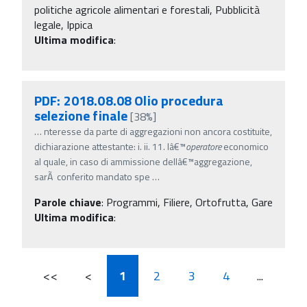
politiche agricole alimentari e forestali, Pubblicità
legale, Ippica
Ultima modifica
:
PDF: 2018.08.08 Olio procedura
selezione finale
[38%]
…
nteresse da parte di aggregazioni non ancora costituite,
dichiarazione attestante: i. ii. 11. lâ€™
operatore
economico
al quale, in caso di ammissione dellâ€™aggregazione,
sarÃ conferito mandato spe
…
Parole chiave
:
Programmi, Filiere, Ortofrutta, Gare
Ultima modifica
:
<<
<
1
2
3
4
...