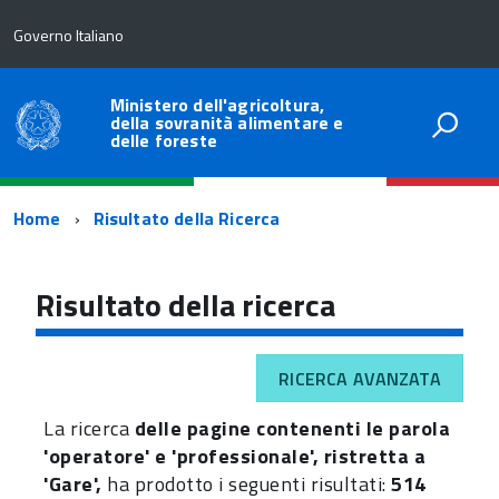
Governo Italiano
Ministero dell'agricoltura,
della sovranità alimentare e
delle foreste
Percorso
Home
Risultato della Ricerca
di
navigazione
Risultato della ricerca
RICERCA AVANZATA
La ricerca
delle pagine contenenti le parola
'operatore' e 'professionale', ristretta a
'Gare',
ha prodotto i seguenti risultati:
514