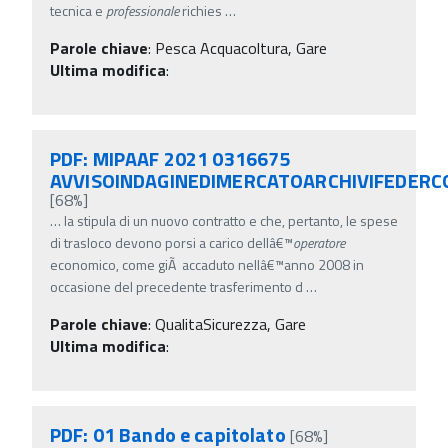
tecnica e
professionale
richies
…
Parole chiave
:
Pesca Acquacoltura, Gare
Ultima modifica
:
PDF: MIPAAF 2021 0316675
AVVISOINDAGINEDIMERCATOARCHIVIFEDERC
[68%]
…
la stipula di un nuovo contratto e che, pertanto, le spese
di trasloco devono porsi a carico dellâ€™
operatore
economico, come giÃ accaduto nellâ€™anno 2008 in
occasione del precedente trasferimento d
…
Parole chiave
:
QualitaSicurezza, Gare
Ultima modifica
:
PDF: 01 Bando e capitolato
[68%]