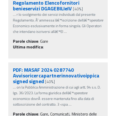
Regolamento Elencofornitori
benieservizi DGAGEBILIeIV
[40%]
…
r lo svolgimento dei servizi individuati dal presente
Regolamento. Ãˆ ammessa lâ€™iscrizione dellâ€™
operatore
Economico esclusivamente in forma singola. Gli Operatori
che intendano iscriversi allâ€™El
…
Parole chiave
:
Gare
Ultima modifica
:
PDF: MASAF 2024 0287740
Avvisoricercapartnerinnovativoippica
signed signed
[40%]
…
on la Pubblica Amministrazione di cui agli artt. 94 s.s. D.
lgs. 36/2023. La forma giuridica dellâ€™
operatore
economico dovrÃ essere mantenuta fino alla data di
sottoscrizione del contratto. 3 <spa
…
Parole chiave
:
Gare, Comunicati, Ministero delle