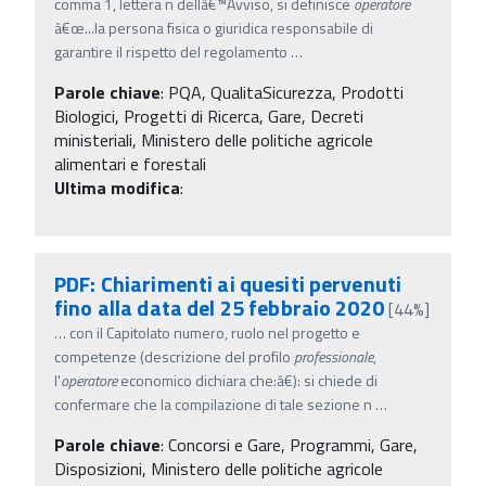
comma 1, lettera n dellâ€™Avviso, si definisce
operatore
â€œ...la persona fisica o giuridica responsabile di
garantire il rispetto del regolamento
…
Parole chiave
:
PQA, QualitaSicurezza, Prodotti
Biologici, Progetti di Ricerca, Gare, Decreti
ministeriali, Ministero delle politiche agricole
alimentari e forestali
Ultima modifica
:
PDF: Chiarimenti ai quesiti pervenuti
fino alla data del 25 febbraio 2020
[44%]
…
con il Capitolato numero, ruolo nel progetto e
competenze (descrizione del profilo
professionale
,
l'
operatore
economico dichiara che:â€): si chiede di
confermare che la compilazione di tale sezione n
…
Parole chiave
:
Concorsi e Gare, Programmi, Gare,
Disposizioni, Ministero delle politiche agricole