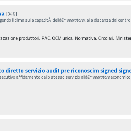
va
[34%]
(agendo il clima sulla capacitÃ dellâ€™
operatore
), alla distanza dal centro
zzazione produttori, PAC, OCM unica, Normativa, Circolari, Ministero 
diretto servizio audit pre riconoscim signed sign
ecutivo affidamento dello stesso servizio allâ€™
operatore
economico 