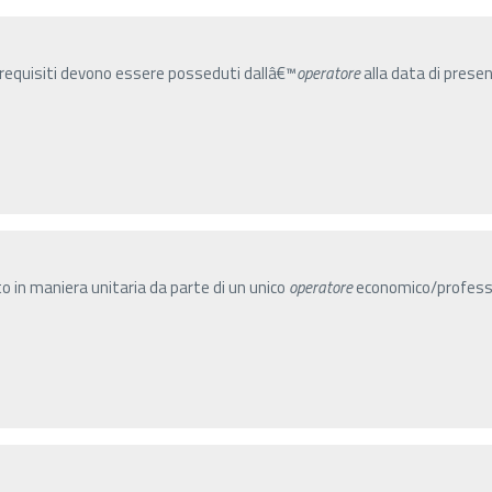
 i requisiti devono essere posseduti dallâ€™
operatore
alla data di pres
to in maniera unitaria da parte di un unico
operatore
economico/professi