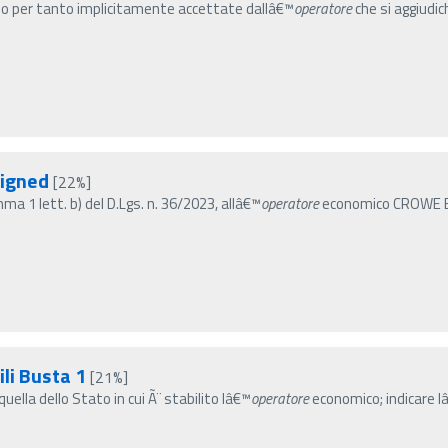
ono per tanto implicitamente accettate dallâ€™
operatore
che si aggiudic
igned
[22%]
ma 1 lett. b) del D.Lgs. n. 36/2023, allâ€™
operatore
economico CROWE BOMP
ili Busta 1
[21%]
uella dello Stato in cui Ã¨ stabilito lâ€™
operatore
economico; indicare l