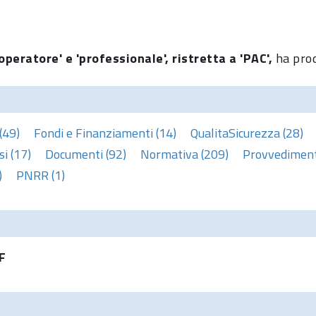
operatore' e 'professionale', ristretta a 'PAC',
ha prod
(49)
Fondi e Finanziamenti (14)
QualitaSicurezza (28)
i (17)
Documenti (92)
Normativa (209)
Provvedimenti
)
PNRR (1)
F