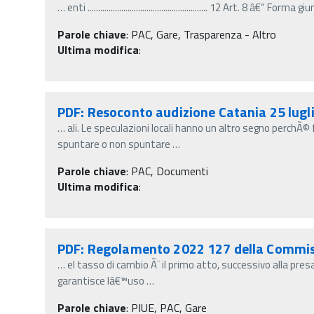
…
enti ......................................................... 12 Art. 8 â€“ Form
Parole chiave
:
PAC, Gare, Trasparenza - Altro
Ultima modifica
:
PDF: Resoconto audizione Catania 25 lugl
…
ali. Le speculazioni locali hanno un altro segno perchÃ
spuntare o non spuntare
…
Parole chiave
:
PAC, Documenti
Ultima modifica
:
PDF: Regolamento 2022 127 della Commi
…
el tasso di cambio Ã¨ il primo atto, successivo alla pre
garantisce lâ€™uso
…
Parole chiave
:
PIUE, PAC, Gare