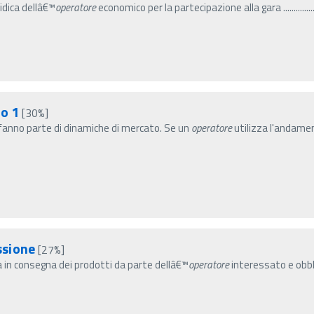
a giuridica dellâ€™
operatore
economico per la partecipazione alla gara .................
io 1
[30%]
© fanno parte di dinamiche di mercato. Se un
operatore
utilizza l'andame
ssione
[27%]
sa in consegna dei prodotti da parte dellâ€™
operatore
interessato e obbli