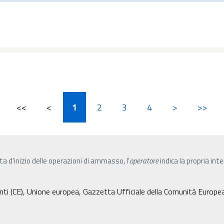
<<
<
1
2
3
4
>
>>
ta d'inizio delle operazioni di ammasso, l'
operatore
indica la propria inte
i (CE), Unione europea, Gazzetta Ufficiale della Comunità Europe