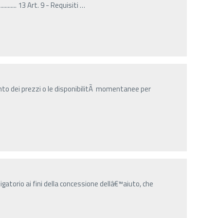
......... 13 Art. 9 - Requisiti
…
nto dei prezzi o le disponibilitÃ momentanee per
gatorio ai fini della concessione dellâ€™aiuto, che