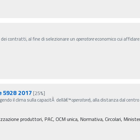
 dei contratti, al fine di selezionare un
operatore
economico cui affidare i
re 5928 2017
[25%]
(agendo il clima sulla capacitÃ dellâ€™
operatore
), alla distanza dal centro
zzazione produttori, PAC, OCM unica, Normativa, Circolari, Ministero 