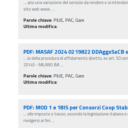
…
ano una variazione del servizio da rendere e si intend
sito web www.
…
Parole chiave
:
PIUE, PAC, Gare
Ultima modifica
:
PDF: MASAF 2024 0219822 DDAggx5aCB s
…
io della procedura di affidamento diretto, ex art. 50 com
20145 - MILANO (MI
…
Parole chiave
:
PIUE, PAC, Gare
Ultima modifica
:
PDF: MOD 1 e 1BIS per Consorzi Coop Stab
…
elle imposte e tasse, secondo la legislazione italiana o q
rivolgersi ai fini
…