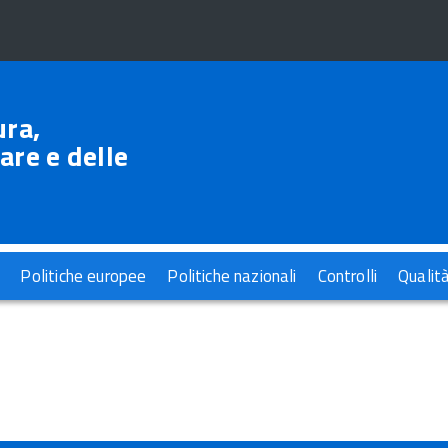
ura,
are e delle
Politiche europee
Politiche nazionali
Controlli
Qualit