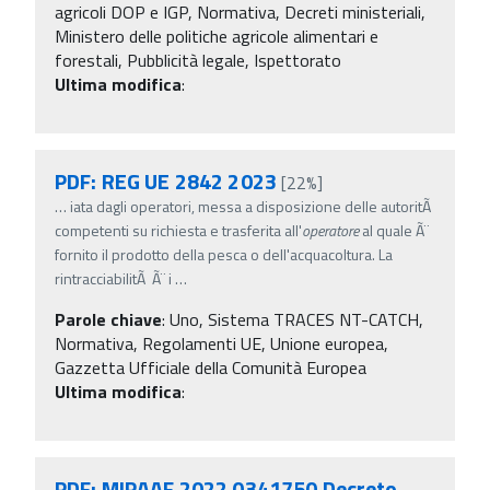
agricoli DOP e IGP, Normativa, Decreti ministeriali,
Ministero delle politiche agricole alimentari e
forestali, Pubblicità legale, Ispettorato
Ultima modifica
:
PDF: REG UE 2842 2023
[22%]
…
iata dagli operatori, messa a disposizione delle autoritÃ
competenti su richiesta e trasferita all'
operatore
al quale Ã¨
fornito il prodotto della pesca o dell'acquacoltura. La
rintracciabilitÃ Ã¨ i
…
Parole chiave
:
Uno, Sistema TRACES NT-CATCH,
Normativa, Regolamenti UE, Unione europea,
Gazzetta Ufficiale della Comunità Europea
Ultima modifica
:
PDF: MIPAAF 2022 0341750 Decreto