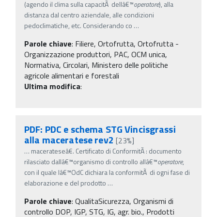
(agendo il clima sulla capacitÃ dellâ€™
operatore
), alla
distanza dal centro aziendale, alle condizioni
pedoclimatiche, etc. Considerando co
…
Parole chiave
:
Filiere, Ortofrutta, Ortofrutta -
Organizzazione produttori, PAC, OCM unica,
Normativa, Circolari, Ministero delle politiche
agricole alimentari e forestali
Ultima modifica
:
PDF: PDC e schema STG Vincisgrassi
alla maceratese rev2
[23%]
…
macerateseâ€. Certificato di ConformitÃ : documento
rilasciato dallâ€™organismo di controllo allâ€™
operatore
,
con il quale lâ€™OdC dichiara la conformitÃ di ogni fase di
elaborazione e del prodotto
…
Parole chiave
:
QualitaSicurezza, Organismi di
controllo DOP, IGP, STG, IG, agr. bio., Prodotti