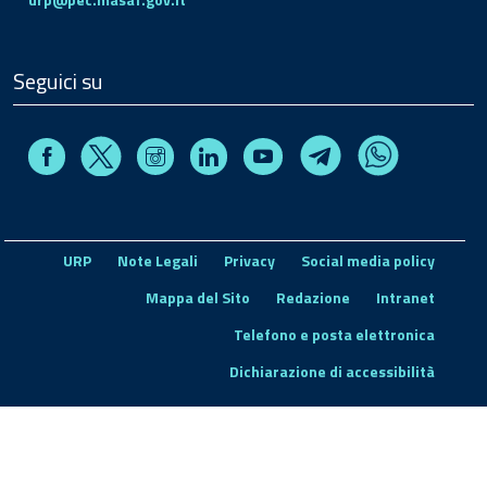
Seguici su
Facebook
Instagram
Linkedin
Youtube
X
Telegram
Whatsapp
URP
Note Legali
Privacy
Social media policy
Mappa del Sito
Redazione
Intranet
Telefono e posta elettronica
Dichiarazione di accessibilità