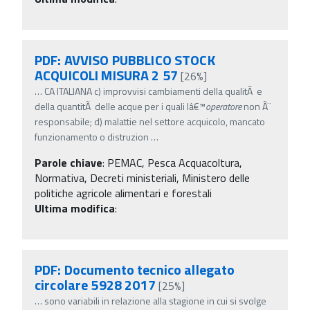
PDF: AVVISO PUBBLICO STOCK
ACQUICOLI MISURA 2 57
[26%]
…
CA ITALIANA c) improvvisi cambiamenti della qualitÃ e
della quantitÃ delle acque per i quali lâ€™
operatore
non Ã¨
responsabile; d) malattie nel settore acquicolo, mancato
funzionamento o distruzion
…
Parole chiave
:
PEMAC, Pesca Acquacoltura,
Normativa, Decreti ministeriali, Ministero delle
politiche agricole alimentari e forestali
Ultima modifica
:
PDF: Documento tecnico allegato
circolare 5928 2017
[25%]
…
sono variabili in relazione alla stagione in cui si svolge