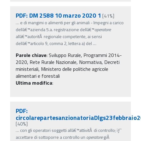
PDF: DM 2588 10 marzo 2020 1
[41%]
…
e di mangimi o alimenti per gli animali - Impegni a carico
dellâ€™azienda 5.a. registrazione dellâ€™
operatore
allâ€™autoritÃ regionale competente, ai sensi
dellâ€™articolo 9, comma 2, lettera a) del
…
Parole chiave
:
Sviluppo Rurale, Programmi 2014-
2020, Rete Rurale Nazionale, Normativa, Decreti
ministeriali, Ministero delle politiche agricole
alimentari e forestali
Ultima modifica
:
PDF:
circolarepartesanzionatoriaDlgs23febbraio
[40%]
…
con gli operatori soggetti allâ€™attivitÃ di controllo; ïƒ˜
accettare di sottoporre a controllo un
operatore
giÃ