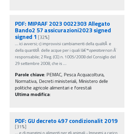
PDF: MIPAAF 2023 0022303 Allegato
Bando2 57 assicurazioni2023 signed
signed 1
[32%]
…
ici avversi; c) improvvisi cambiamenti della qualitÃ e
della quantitÃ delle acque per i quali lâ€™
operatore
non Ã¨
responsabile; 2 Reg. (CE) n. 1005/2008 del Consiglio del
29 settembre 2008, che is
…
Parole chiave
:
PEMAC, Pesca Acquacoltura,
Normativa, Decreti ministeriali, Ministero delle
politiche agricole alimentari e forestali
Ultima modifica
:
PDF: GU decreto 497 condizionalit 2019
[31%]
…
e di mangimi o alimenti per gli animali - Impegni a carico