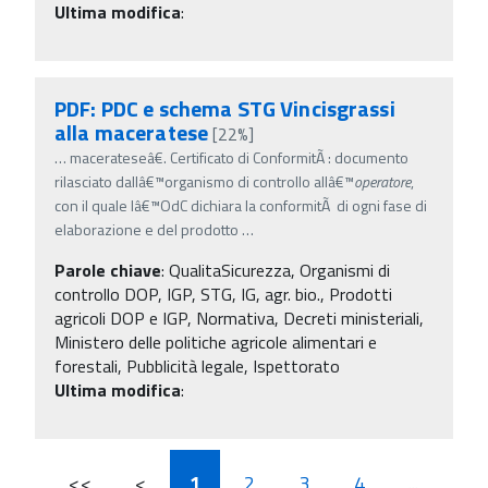
Ultima modifica
:
PDF: PDC e schema STG Vincisgrassi
alla maceratese
[22%]
…
macerateseâ€. Certificato di ConformitÃ : documento
rilasciato dallâ€™organismo di controllo allâ€™
operatore
,
con il quale lâ€™OdC dichiara la conformitÃ di ogni fase di
elaborazione e del prodotto
…
Parole chiave
:
QualitaSicurezza, Organismi di
controllo DOP, IGP, STG, IG, agr. bio., Prodotti
agricoli DOP e IGP, Normativa, Decreti ministeriali,
Ministero delle politiche agricole alimentari e
forestali, Pubblicità legale, Ispettorato
Ultima modifica
:
<<
<
1
2
3
4
...