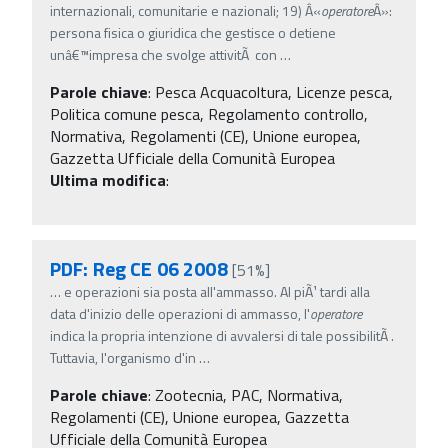
internazionali, comunitarie e nazionali; 19) Â«
operatore
Â»:
persona fisica o giuridica che gestisce o detiene
unâ€™impresa che svolge attivitÃ con
…
Parole chiave
:
Pesca Acquacoltura, Licenze pesca,
Politica comune pesca, Regolamento controllo,
Normativa, Regolamenti (CE), Unione europea,
Gazzetta Ufficiale della Comunità Europea
Ultima modifica
:
PDF: Reg CE 06 2008
[51%]
…
e operazioni sia posta all'ammasso. Al piÃ¹ tardi alla
data d'inizio delle operazioni di ammasso, l'
operatore
indica la propria intenzione di avvalersi di tale possibilitÃ .
Tuttavia, l'organismo d'in
…
Parole chiave
:
Zootecnia, PAC, Normativa,
Regolamenti (CE), Unione europea, Gazzetta
Ufficiale della Comunità Europea