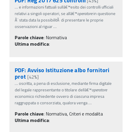
PDF: Reg 2017 625 controlli
[43%]
…
e informazioni fattuali sullâ€™esito dei controlli ufficiali
relativi a singoli operatori, se allâ€™
operatore
in questione
Ã¨ stata data la possibilitÃ di presentare le proprie
osservazioni al riguar
…
Parole chiave
:
Normativa
Ultima modifica
:
PDF: Avviso Istituzione albo fornitori
prot
[42%]
…
oscritta, a pena di esclusione, mediante firma digitale
del legale rappresentante o titolare dellâ€™
operatore
economico richiedente ovvero di ciascuna impresa
raggruppata o consorziata, qualora venga
…
Parole chiave
:
Normativa, Criteri e modalita
Ultima modifica
: