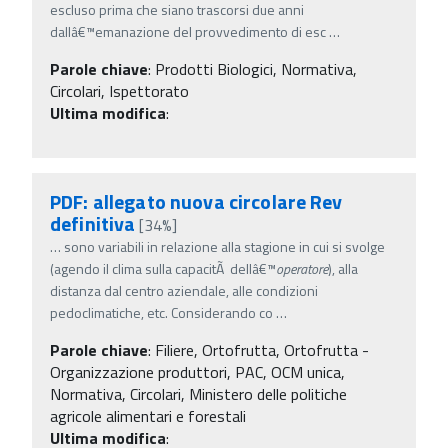
escluso prima che siano trascorsi due anni
dallâ€™emanazione del provvedimento di esc
…
Parole chiave
:
Prodotti Biologici, Normativa,
Circolari, Ispettorato
Ultima modifica
:
PDF: allegato nuova circolare Rev
definitiva
[34%]
…
sono variabili in relazione alla stagione in cui si svolge
(agendo il clima sulla capacitÃ dellâ€™
operatore
), alla
distanza dal centro aziendale, alle condizioni
pedoclimatiche, etc. Considerando co
…
Parole chiave
:
Filiere, Ortofrutta, Ortofrutta -
Organizzazione produttori, PAC, OCM unica,
Normativa, Circolari, Ministero delle politiche
agricole alimentari e forestali
Ultima modifica
: