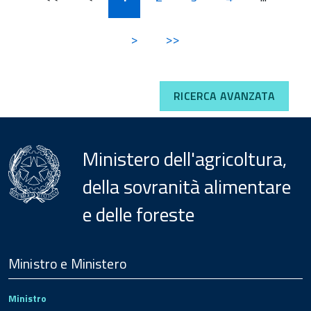
>
>>
RICERCA AVANZATA
Ministero dell'agricoltura,
della sovranità alimentare
e delle foreste
Menu
Footer
Ministro e Ministero
Ministro