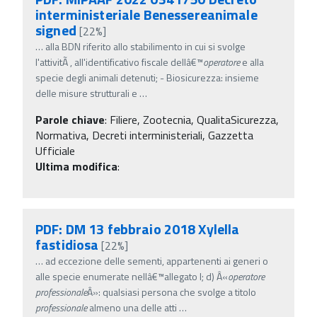
interministeriale Benessereanimale
signed
[22%]
…
alla BDN riferito allo stabilimento in cui si svolge
l'attivitÃ , all'identificativo fiscale dellâ€™
operatore
e alla
specie degli animali detenuti; - Biosicurezza: insieme
delle misure strutturali e
…
Parole chiave
:
Filiere, Zootecnia, QualitaSicurezza,
Normativa, Decreti interministeriali, Gazzetta
Ufficiale
Ultima modifica
:
PDF: DM 13 febbraio 2018 Xylella
fastidiosa
[22%]
…
ad eccezione delle sementi, appartenenti ai generi o
alle specie enumerate nellâ€™allegato I; d) Â«
operatore
professionale
Â»: qualsiasi persona che svolge a titolo
professionale
almeno una delle atti
…