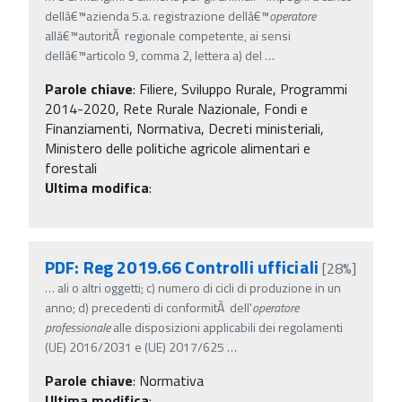
dellâ€™azienda 5.a. registrazione dellâ€™
operatore
allâ€™autoritÃ regionale competente, ai sensi
dellâ€™articolo 9, comma 2, lettera a) del
…
Parole chiave
:
Filiere, Sviluppo Rurale, Programmi
2014-2020, Rete Rurale Nazionale, Fondi e
Finanziamenti, Normativa, Decreti ministeriali,
Ministero delle politiche agricole alimentari e
forestali
Ultima modifica
:
PDF: Reg 2019.66 Controlli ufficiali
[28%]
…
ali o altri oggetti; c) numero di cicli di produzione in un
anno; d) precedenti di conformitÃ dell'
operatore
professionale
alle disposizioni applicabili dei regolamenti
(UE) 2016/2031 e (UE) 2017/625
…
Parole chiave
:
Normativa
Ultima modifica
: