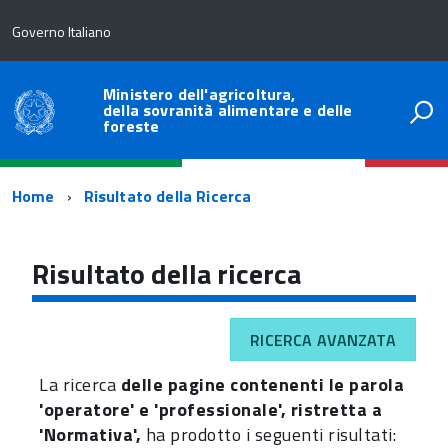
Governo Italiano
Ministero dell'agricoltura,
della sovranità alimentare e delle
foreste
Percorso
Home
Risultato della Ricerca
di
navigazione
Risultato della ricerca
RICERCA AVANZATA
La ricerca
delle pagine contenenti le parola
'operatore' e 'professionale', ristretta a
'Normativa',
ha prodotto i seguenti risultati: