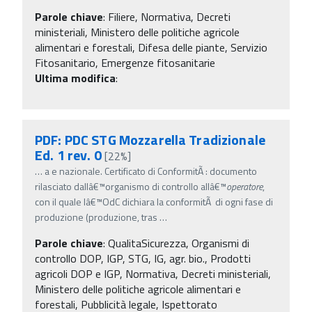
Parole chiave
:
Filiere, Normativa, Decreti
ministeriali, Ministero delle politiche agricole
alimentari e forestali, Difesa delle piante, Servizio
Fitosanitario, Emergenze fitosanitarie
Ultima modifica
:
PDF: PDC STG Mozzarella Tradizionale
Ed. 1 rev. 0
[22%]
…
a e nazionale. Certificato di ConformitÃ : documento
rilasciato dallâ€™organismo di controllo allâ€™
operatore
,
con il quale lâ€™OdC dichiara la conformitÃ di ogni fase di
produzione (produzione, tras
…
Parole chiave
:
QualitaSicurezza, Organismi di
controllo DOP, IGP, STG, IG, agr. bio., Prodotti
agricoli DOP e IGP, Normativa, Decreti ministeriali,
Ministero delle politiche agricole alimentari e
forestali, Pubblicità legale, Ispettorato