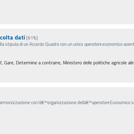
colta dati
[61%]
la stipula di un Accordo Quadro con un unico
operatore
economico avente 
re, Determine a contrarre, Ministero delle politiche agricole alim
a armonizzazione con lâ€™organizzazione dellâ€™
operatore
Economico su