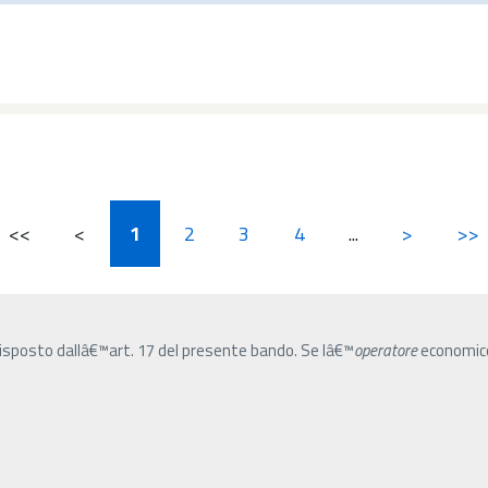
<<
<
1
2
3
4
...
>
>>
sposto dallâ€™art. 17 del presente bando. Se lâ€™
operatore
economico 