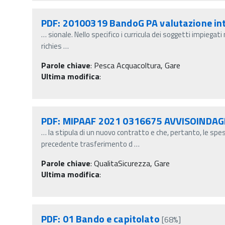
PDF: 20100319 BandoG PA valutazione in
…
sionale. Nello specifico i curricula dei soggetti impiega
richies
…
Parole chiave
:
Pesca Acquacoltura, Gare
Ultima modifica
:
PDF: MIPAAF 2021 0316675 AVVISOIND
…
la stipula di un nuovo contratto e che, pertanto, le spe
precedente trasferimento d
…
Parole chiave
:
QualitaSicurezza, Gare
Ultima modifica
:
PDF: 01 Bando e capitolato
[68%]