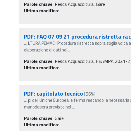
Parole chiave
:
Pesca Acquacoltura, Gare
Ultima modifica
:
PDF: FAQ 07 09 21 procedura ristretta rac
…
LTURA PEMAC I Procedura ristretta sopra soglia volta al
elaborazione di dati nel
…
Parole chiave
:
Pesca Acquacoltura, FEAMPA 2021-27, Ga
Ultima modifica
:
PDF: capitolato tecnico
[56%]
…
pi dell'Unione Europea, e ferma restando la necessari
manodopera previste nel
…
Parole chiave
:
Gare
Ultima modifica
: