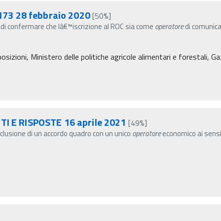
n 173 28 febbraio 2020
[50%]
i confermare che lâ€™iscrizione al ROC sia come
operatore
di comunic
sizioni, Ministero delle politiche agricole alimentari e forestali, G
TI E RISPOSTE 16 aprile 2021
[49%]
clusione di un accordo quadro con un unico
operatore
economico ai sensi 