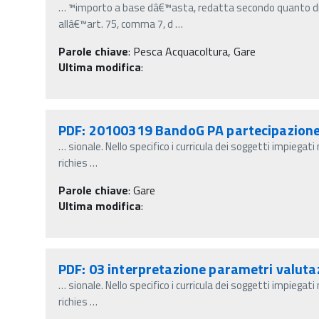
…
™importo a base dâ€™asta, redatta secondo quanto di
allâ€™art. 75, comma 7, d
…
Parole chiave
:
Pesca Acquacoltura, Gare
Ultima modifica
:
PDF: 20100319 BandoG PA partecipazione 
…
sionale. Nello specifico i curricula dei soggetti impiega
richies
…
Parole chiave
:
Gare
Ultima modifica
:
PDF: 03 interpretazione parametri valuta
…
sionale. Nello specifico i curricula dei soggetti impiega
richies
…