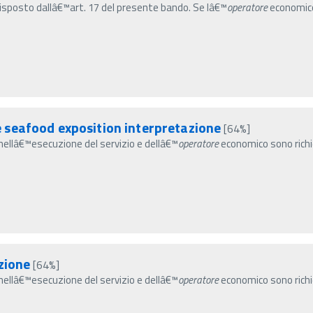
sposto dallâ€™art. 17 del presente bando. Se lâ€™
operatore
economico 
seafood exposition interpretazione
[64%]
ti nellâ€™esecuzione del servizio e dellâ€™
operatore
economico sono richie
zione
[64%]
ti nellâ€™esecuzione del servizio e dellâ€™
operatore
economico sono richie