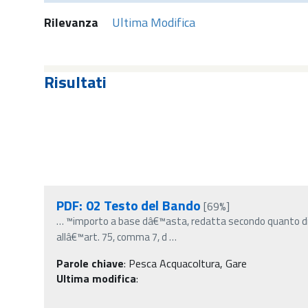
Rilevanza
Ultima Modifica
Risultati
PDF: 02 Testo del Bando
[69%]
…
™importo a base dâ€™asta, redatta secondo quanto di
allâ€™art. 75, comma 7, d
…
Parole chiave
:
Pesca Acquacoltura, Gare
Ultima modifica
: