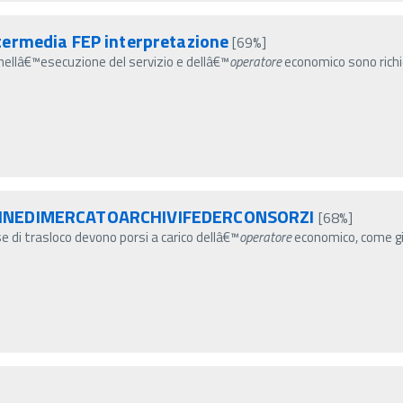
termedia FEP interpretazione
[69%]
ti nellâ€™esecuzione del servizio e dellâ€™
operatore
economico sono richie
AGINEDIMERCATOARCHIVIFEDERCONSORZI
[68%]
se di trasloco devono porsi a carico dellâ€™
operatore
economico, come gi