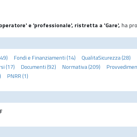
operatore' e 'professionale', ristretta a 'Gare',
ha pro
(49)
Fondi e Finanziamenti (14)
QualitaSicurezza (28)
si (17)
Documenti (92)
Normativa (209)
Provvediment
)
PNRR (1)
F