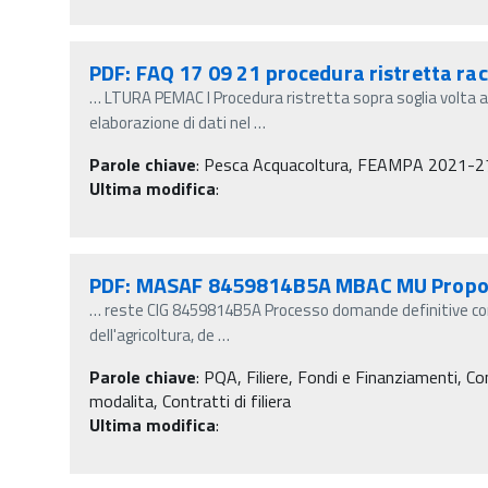
PDF: FAQ 17 09 21 procedura ristretta rac
…
LTURA PEMAC I Procedura ristretta sopra soglia volta al
elaborazione di dati nel
…
Parole chiave
:
Pesca Acquacoltura, FEAMPA 2021-27, Ga
Ultima modifica
:
PDF: MASAF 8459814B5A MBAC MU Propo
…
reste CIG 8459814B5A Processo domande definitive cont
dell'agricoltura, de
…
Parole chiave
:
PQA, Filiere, Fondi e Finanziamenti, Contr
modalita, Contratti di filiera
Ultima modifica
: