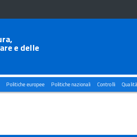
ura,
are e delle
Politiche europee
Politiche nazionali
Controlli
Qualit