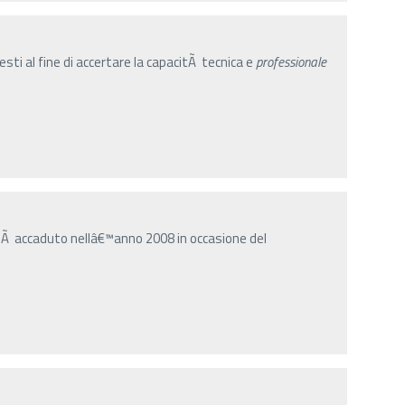
sti al fine di accertare la capacitÃ tecnica e
professionale
Ã accaduto nellâ€™anno 2008 in occasione del