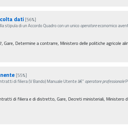
colta dati
[56%]
la stipula di un Accordo Quadro con un unico
operatore
economico avente 
re, Determine a contrarre, Ministero delle politiche agricole alim
nente
[55%]
ratti di filiera (V Bando) Manuale Utente â€“
operatore
professionale
P
atti di filiera e di distretto, Gare, Decreti ministeriali, Ministero de