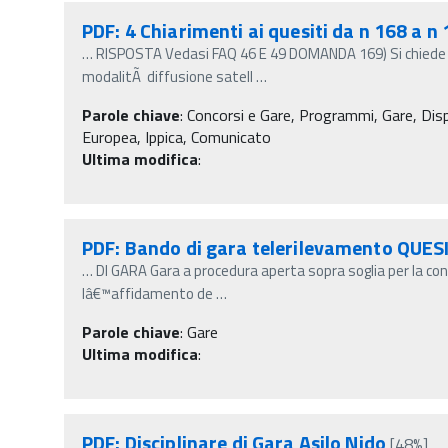
PDF: 4 Chiarimenti ai quesiti da n 168 a 
…
RISPOSTA Vedasi FAQ 46 E 49 DOMANDA 169) Si chiede d
modalitÃ diffusione satell
…
Parole chiave
:
Concorsi e Gare, Programmi, Gare, Dispo
Europea, Ippica, Comunicato
Ultima modifica
:
PDF: Bando di gara telerilevamento QUESI
…
DI GARA Gara a procedura aperta sopra soglia per la con
lâ€™affidamento de
…
Parole chiave
:
Gare
Ultima modifica
:
PDF: Disciplinare di Gara Asilo Nido
[48%]