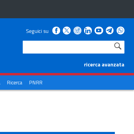
Facebook
Instagram
Linkedin
Youtube
Seguici su
X
Telegra
Wha
ricerca avanzata
à
Ricerca
PNRR