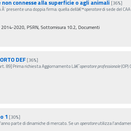
non connesse alla superficie o agli animali
[36%]
 Ã¨ presente una doppia firma: quella dellâ€™
operatore
di sede del CAA
mi 2014-2020, PSRN, Sottomisura 10.2, Documenti
PORTO DEF
[36%]
art. 89] Prima richiesta Aggiornamento Lâ€˜
operatore
professionale
(OP) 
io 1
[30%]
© fanno parte di dinamiche di mercato. Se un
operatore
utilizza l'andame