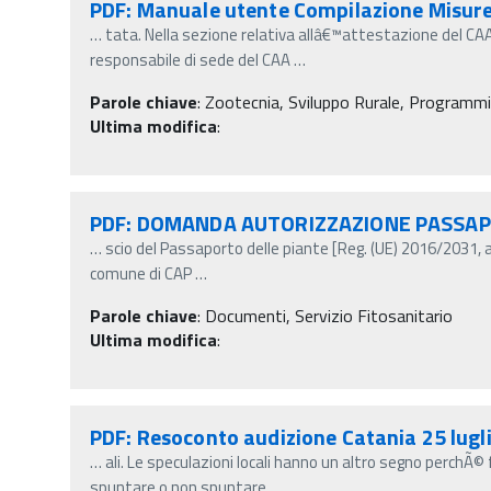
PDF: Manuale utente Compilazione Misure 
…
tata. Nella sezione relativa allâ€™attestazione del CAA
responsabile di sede del CAA
…
Parole chiave
:
Zootecnia, Sviluppo Rurale, Program
Ultima modifica
:
PDF: DOMANDA AUTORIZZAZIONE PASSA
…
scio del Passaporto delle piante [Reg. (UE) 2016/2031, 
comune di CAP
…
Parole chiave
:
Documenti, Servizio Fitosanitario
Ultima modifica
:
PDF: Resoconto audizione Catania 25 lugl
…
ali. Le speculazioni locali hanno un altro segno perchÃ
spuntare o non spuntare
…