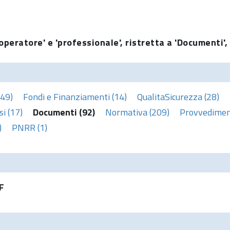
operatore' e 'professionale', ristretta a 'Documenti',
(49)
Fondi e Finanziamenti (14)
QualitaSicurezza (28)
i (17)
Documenti (92)
Normativa (209)
Provvediment
)
PNRR (1)
F