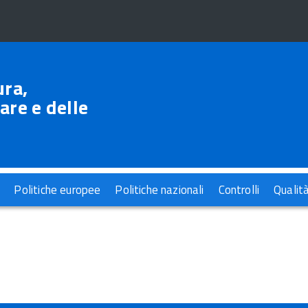
ura,
are e delle
Politiche europee
Politiche nazionali
Controlli
Qualit