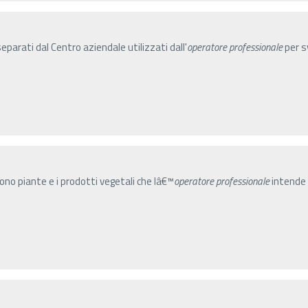
parati dal Centro aziendale utilizzati dall'
operatore
professionale
per sv
gono piante e i prodotti vegetali che lâ€™
operatore
professionale
intende 