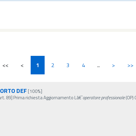
<<
<
1
2
3
4
...
>
>>
PORTO DEF
[100%]
art. 89] Prima richiesta Aggiornamento Lâ€˜
operatore
professionale
(OP) 