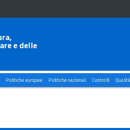
ura,
are e delle
Politiche europee
Politiche nazionali
Controlli
Qualit