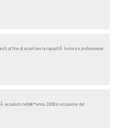
sti al fine di accertare la capacitÃ tecnica e
professionale
Ã accaduto nellâ€™anno 2008 in occasione del