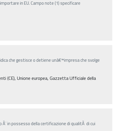
importare in EU. Campo note (1) specificare
uridica che gestisce o detiene unâ€™impresa che svolge
i (CE), Unione europea, Gazzetta Ufficiale della
Ã¨ in possesso della certificazione di qualitÃ di cui