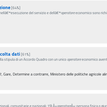
zione
[64%]
ti nellâ€™esecuzione del servizio e dellâ€™
operatore
economico sono richie
colta dati
[61%]
la stipula di un Accordo Quadro con un unico
operatore
economico avente 
re, Determine a contrarre, Ministero delle politiche agricole alim
azionali, comunitarie e nazionali; 19) Â«
operatore
Â»: persona fisica o gi