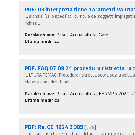
PDF: 03 interpretazione parametri valuta
…
sionale. Nello specifico i curricula dei soggetti impiega
richies
…
Parole chiave
:
Pesca Acquacoltura, Gare
Ultima modifica
:
PDF: FAQ 07 09 21 procedura ristretta rac
…
LTURA PEMAC I Procedura ristretta sopra soglia volta al
elaborazione di dati nel
…
Parole chiave
:
Pesca Acquacoltura, FEAMPA 2021-27, Ga
Ultima modifica
:
PDF: Re. CE 1224 2009
[58%]
…
dei suoi risultati, sulla base di fonti e strategie intern