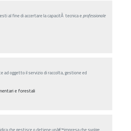
sti al fine di accertare la capacitÃ tecnica e
professionale
ad oggetto il servizio di raccolta, gestione ed
entari e forestali
uridica che gestisce o detiene unâ€™impresa che svolge