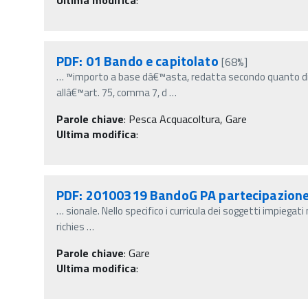
PDF: 01 Bando e capitolato
[68%]
…
™importo a base dâ€™asta, redatta secondo quanto di
allâ€™art. 75, comma 7, d
…
Parole chiave
:
Pesca Acquacoltura, Gare
Ultima modifica
:
PDF: 20100319 BandoG PA partecipazione 
…
sionale. Nello specifico i curricula dei soggetti impiega
richies
…
Parole chiave
:
Gare
Ultima modifica
: