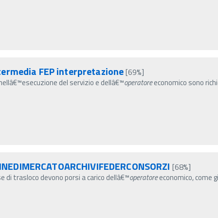
termedia FEP interpretazione
[69%]
ti nellâ€™esecuzione del servizio e dellâ€™
operatore
economico sono richie
AGINEDIMERCATOARCHIVIFEDERCONSORZI
[68%]
se di trasloco devono porsi a carico dellâ€™
operatore
economico, come gi