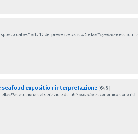
sposto dallâ€™art. 17 del presente bando. Se lâ€™
operatore
economico 
seafood exposition interpretazione
[64%]
ti nellâ€™esecuzione del servizio e dellâ€™
operatore
economico sono richie