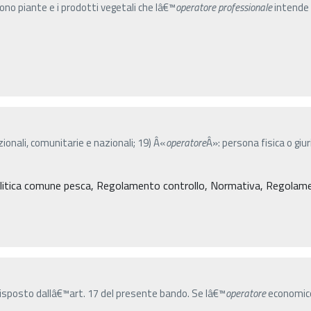
gono piante e i prodotti vegetali che lâ€™
operatore
professionale
intende 
azionali, comunitarie e nazionali; 19) Â«
operatore
Â»: persona fisica o gi
litica comune pesca, Regolamento controllo, Normativa, Regolament
sposto dallâ€™art. 17 del presente bando. Se lâ€™
operatore
economico 