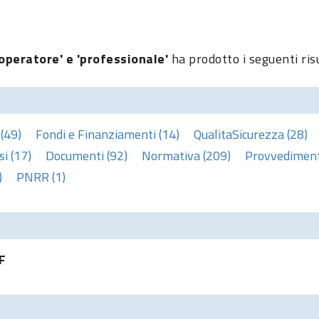
operatore' e 'professionale'
ha prodotto i seguenti ris
(49)
Fondi e Finanziamenti (14)
QualitaSicurezza (28)
i (17)
Documenti (92)
Normativa (209)
Provvedimenti
)
PNRR (1)
F