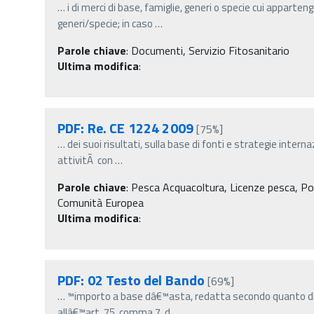
…
i di merci di base, famiglie, generi o specie cui apparten
generi/specie; in caso
…
Parole chiave
:
Documenti, Servizio Fitosanitario
Ultima modifica
:
PDF: Re. CE 1224 2009
[75%]
…
dei suoi risultati, sulla base di fonti e strategie intern
attivitÃ con
…
Parole chiave
:
Pesca Acquacoltura, Licenze pesca, Po
Comunità Europea
Ultima modifica
:
PDF: 02 Testo del Bando
[69%]
…
™importo a base dâ€™asta, redatta secondo quanto di
allâ€™art. 75, comma 7, d
…