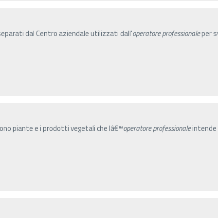
parati dal Centro aziendale utilizzati dall'
operatore
professionale
per sv
gono piante e i prodotti vegetali che lâ€™
operatore
professionale
intende 