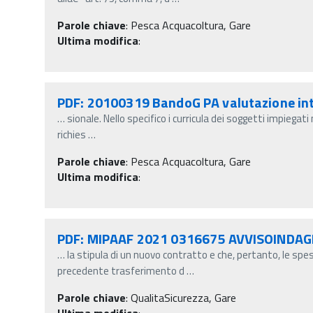
Parole chiave
:
Pesca Acquacoltura, Gare
Ultima modifica
:
PDF: 20100319 BandoG PA valutazione in
…
sionale. Nello specifico i curricula dei soggetti impiega
richies
…
Parole chiave
:
Pesca Acquacoltura, Gare
Ultima modifica
:
PDF: MIPAAF 2021 0316675 AVVISOIND
…
la stipula di un nuovo contratto e che, pertanto, le spe
precedente trasferimento d
…
Parole chiave
:
QualitaSicurezza, Gare
Ultima modifica
: