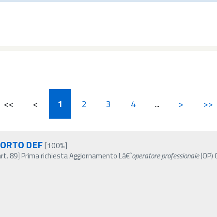
<<
<
1
2
3
4
...
>
>>
PORTO DEF
[100%]
art. 89] Prima richiesta Aggiornamento Lâ€˜
operatore
professionale
(OP) 