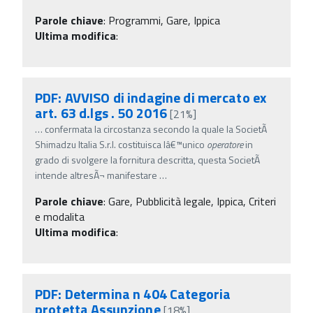
Parole chiave
:
Programmi, Gare, Ippica
Ultima modifica
:
PDF: AVVISO di indagine di mercato ex
art. 63 d.lgs . 50 2016
[21%]
…
confermata la circostanza secondo la quale la SocietÃ
Shimadzu Italia S.r.l. costituisca lâ€™unico
operatore
in
grado di svolgere la fornitura descritta, questa SocietÃ
intende altresÃ¬ manifestare
…
Parole chiave
:
Gare, Pubblicità legale, Ippica, Criteri
e modalita
Ultima modifica
:
PDF: Determina n 404 Categoria
protetta Assunzione
[18%]