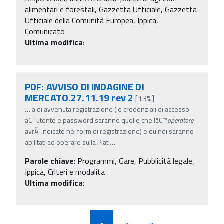
alimentari e forestali, Gazzetta Ufficiale, Gazzetta
Ufficiale della Comunità Europea, Ippica,
Comunicato
Ultima modifica
:
PDF: AVVISO DI INDAGINE DI
MERCATO.27.11.19 rev 2
[13%]
…
a di avvenuta registrazione (le credenziali di accesso
â€“ utente e password saranno quelle che lâ€™
operatore
avrÃ indicato nel form di registrazione) e quindi saranno
abilitati ad operare sulla Piat
…
Parole chiave
:
Programmi, Gare, Pubblicità legale,
Ippica, Criteri e modalita
Ultima modifica
: