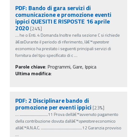
PDF: Bando di gara servizi di
comunicazione e promozione eventi
ippici QUESITI E RISPOSTE 16 aprile
2020
[24%]
…
he o Enti. 4 Domanda Inoltre nella sezione C si richiede
â€œDurante il periodo di riferimento, lâ€™
operatore
economico ha prestato i seguenti principali servizi di
fornitura del tipo specificato di c
…
Parole chiave
:
Programmi, Gare, Ippica
Ultima modifica
:
PDF: 2 Disciplinare bando di
promozione per eventi ippici
[23%]
…
...............................11 Prova dellâ€™avvenuto pagamento
della contribuzione dovuta dallâ€™
operatore
economico
allâ€™A.N.A.C. .............................................12 Garanzia provviso
…