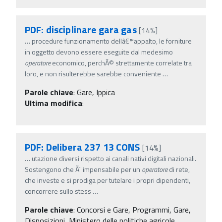
PDF: disciplinare gara gas
[14%]
…
procedure funzionamento dellâ€™appalto, le forniture
in oggetto devono essere eseguite dal medesimo
operatore
economico, perchÃ© strettamente correlate tra
loro, e non risulterebbe sarebbe conveniente
…
Parole chiave
:
Gare, Ippica
Ultima modifica
:
PDF: Delibera 237 13 CONS
[14%]
…
utazione diversi rispetto ai canali nativi digitali nazionali.
Sostengono che Ã¨ impensabile per un
operatore
di rete,
che investe e si prodiga per tutelare i propri dipendenti,
concorrere sullo stess
…
Parole chiave
:
Concorsi e Gare, Programmi, Gare,
Disposizioni, Ministero delle politiche agricole