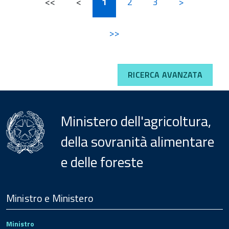
<<
<
1
2
3
>
>>
RICERCA AVANZATA
Ministero dell'agricoltura,
della sovranità alimentare
e delle foreste
Menu
Footer
Ministro e Ministero
Ministro