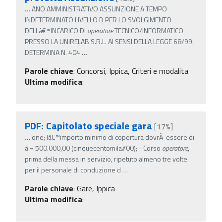
…
ANO AMMINISTRATIVO ASSUNZIONE A TEMPO
INDETERMINATO LIVELLO B PER LO SVOLGIMENTO
DELLâ€™INCARICO DI
operatore
TECNICO/INFORMATICO
PRESSO LA UNIRELAB S.R.L. AI SENSI DELLA LEGGE 68/99.
DETERMINA N. 404
…
Parole chiave
:
Concorsi, Ippica, Criteri e modalita
Ultima modifica
:
PDF: Capitolato speciale gara
[17%]
…
one; lâ€™importo minimo di copertura dovrÃ essere di
â‚¬ 500.000,00 (cinquecentomila//00); - Corso
operatore
,
prima della messa in servizio, ripetuto almeno tre volte
per il personale di conduzione d
…
Parole chiave
:
Gare, Ippica
Ultima modifica
: