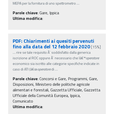
MEPA per la fornitura di uno spettrometro
…
Parole chiave
:
Gare, Ippica
Ultima modifica
:
PDF: Chiarimenti ai quesiti pervenuti
fino alla data del 12 febbraio 2020
[15%]
…
rire se tale requisito Ã¨ soddisfatto dalla generica
iscrizione al ROC oppure Ã¨ necessario che lâ€™
operatore
economico sia iscritto alle categorie specifiche indicate in
caso di ATI (â€œ
operatore
di
…
Parole chiave
:
Concorsi e Gare, Programmi, Gare,
Disposizioni, Ministero delle politiche agricole
alimentari e forestali, Gazzetta Ufficiale, Gazzetta
Ufficiale della Comunità Europea, Ippica,
Comunicato
Ultima modifica
: