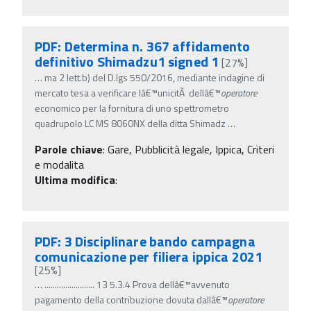
PDF: Determina n. 367 affidamento
definitivo Shimadzu1 signed 1
[27%]
…
ma 2 lett.b) del D.lgs 550/2016, mediante indagine di
mercato tesa a verificare lâ€™unicitÃ dellâ€™
operatore
economico per la fornitura di uno spettrometro
quadrupolo LC MS 8060NX della ditta Shimadz
…
Parole chiave
:
Gare, Pubblicità legale, Ippica, Criteri
e modalita
Ultima modifica
:
PDF: 3 Disciplinare bando campagna
comunicazione per filiera ippica 2021
[25%]
…
........................ 13 5.3.4 Prova dellâ€™avvenuto
pagamento della contribuzione dovuta dallâ€™
operatore