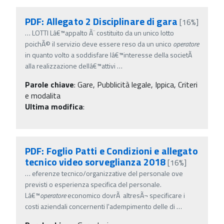
PDF: Allegato 2 Disciplinare di gara
[16%]
…
LOTTI Lâ€™appalto Ã¨ costituito da un unico lotto
poichÃ© il servizio deve essere reso da un unico
operatore
in quanto volto a soddisfare lâ€™interesse della societÃ
alla realizzazione dellâ€™attivi
…
Parole chiave
:
Gare, Pubblicità legale, Ippica, Criteri
e modalita
Ultima modifica
:
PDF: Foglio Patti e Condizioni e allegato
tecnico video sorveglianza 2018
[16%]
…
eferenze tecnico/organizzative del personale ove
previsti o esperienza specifica del personale.
Lâ€™
operatore
economico dovrÃ altresÃ¬ specificare i
costi aziendali concernenti l'adempimento delle di
…