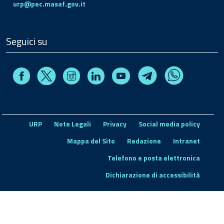
urp@pec.masaf.gov.it
Seguici su
Facebook
Instagram
Linkedin
Youtube
X
Telegram
Whatsapp
URP
Note Legali
Privacy
Social media policy
Mappa del Sito
Redazione
Intranet
Telefono e posta elettronica
Dichiarazione di accessibilità