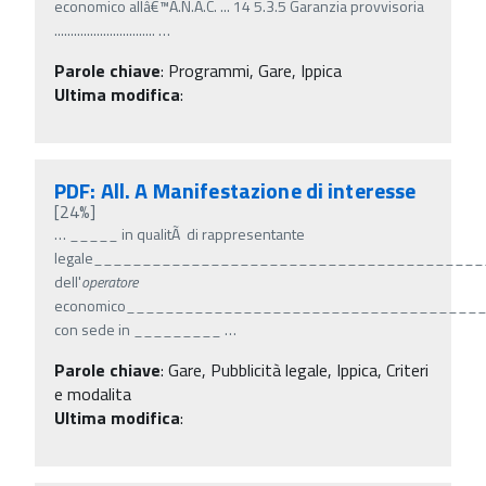
economico allâ€™A.N.A.C. ... 14 5.3.5 Garanzia provvisoria
...............................
…
Parole chiave
:
Programmi, Gare, Ippica
Ultima modifica
:
PDF: All. A Manifestazione di interesse
[24%]
…
_____ in qualitÃ di rappresentante
legale_______________________________________
dell'
operatore
economico____________________________________
con sede in _________
…
Parole chiave
:
Gare, Pubblicità legale, Ippica, Criteri
e modalita
Ultima modifica
: