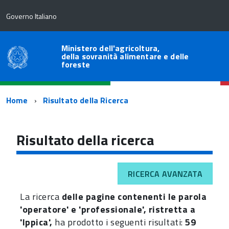
Governo Italiano
Ministero dell'agricoltura,
della sovranità alimentare e delle
foreste
Percorso
Home
Risultato della Ricerca
di
navigazione
Risultato della ricerca
RICERCA AVANZATA
La ricerca
delle pagine contenenti le parola
'operatore' e 'professionale', ristretta a
'Ippica',
ha prodotto i seguenti risultati:
59