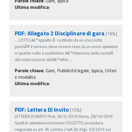
Parole chiave
:
Gare, Ippica
Ultima modifica
:
PDF: Allegato 2 Disciplinare di gara
[16%]
…
LOTTI Lâ€™appalto Ã¨ costituito da un unico lotto
poichÃ© il servizio deve essere reso da un unico
operatore
in quanto volto a soddisfare lâ€™interesse della societÃ
alla realizzazione dellâ€™attivi
…
Parole chiave
:
Gare, Pubblicità legale, Ippica, Criteri
e modalita
Ultima modifica
:
PDF: Lettera Di Invito
[15%]
LETTERA DI INVITO Prot. 3610-2016 Roma, 28/10/2016
Spett.le
operatore
economico OGGETTO: procedura
negoziata ex art. 36 comma 2 lett. B) d.lgs. 50/2016 sul