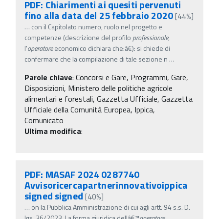
PDF: Chiarimenti ai quesiti pervenuti
fino alla data del 25 febbraio 2020
[44%]
…
con il Capitolato numero, ruolo nel progetto e
competenze (descrizione del profilo
professionale
,
l'
operatore
economico dichiara che:â€): si chiede di
confermare che la compilazione di tale sezione n
…
Parole chiave
:
Concorsi e Gare, Programmi, Gare,
Disposizioni, Ministero delle politiche agricole
alimentari e forestali, Gazzetta Ufficiale, Gazzetta
Ufficiale della Comunità Europea, Ippica,
Comunicato
Ultima modifica
:
PDF: MASAF 2024 0287740
Avvisoricercapartnerinnovativoippica
signed signed
[40%]
…
on la Pubblica Amministrazione di cui agli artt. 94 s.s. D.
lgs. 36/2023. La forma giuridica dellâ€™
operatore