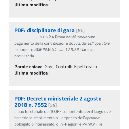
Ultima modifica
:
PDF: disciplinare di gara
[6%]
…
........................ 11 5.2.4 Prova dellâ€™avvenuto
pagamento della contribuzione dovuta dallâ€™
operatore
economico allâ€™A.N.A.C. ....... 12 5.2.5 Garanzia
provvisoria ...........................
…
Parole chiave
:
Gare, Controlli, Ispettorato
Ultima modifica
:
PDF: Decreto ministeriale 2 agosto
2018 n. 7552
[5%]
…
icio territoriale dell'ICQRF competente per il luogo ove
ha sede lo stabilimento o il deposito dell'
operatore
obbligato o interessato; d) Â«Regioni e PP.AA.Â»: le