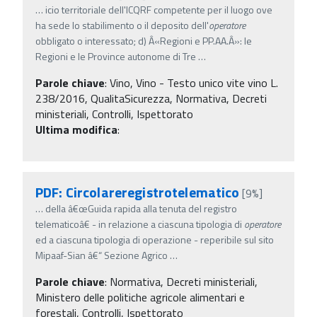
…
icio territoriale dell'ICQRF competente per il luogo ove
ha sede lo stabilimento o il deposito dell'
operatore
obbligato o interessato; d) Â«Regioni e PP.AA.Â»: le
Regioni e le Province autonome di Tre
…
Parole chiave
:
Vino, Vino - Testo unico vite vino L.
238/2016, QualitaSicurezza, Normativa, Decreti
ministeriali, Controlli, Ispettorato
Ultima modifica
:
PDF: Circolareregistrotelematico
[9%]
…
della â€œGuida rapida alla tenuta del registro
telematicoâ€ - in relazione a ciascuna tipologia di
operatore
ed a ciascuna tipologia di operazione - reperibile sul sito
Mipaaf-Sian â€“ Sezione Agrico
…
Parole chiave
:
Normativa, Decreti ministeriali,
Ministero delle politiche agricole alimentari e
forestali, Controlli, Ispettorato