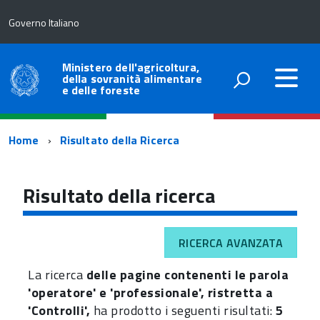
Governo Italiano
Ministero dell'agricoltura,
della sovranità alimentare
e delle foreste
Percorso
Home
Risultato della Ricerca
di
navigazione
Risultato della ricerca
RICERCA AVANZATA
La ricerca
delle pagine contenenti le parola
'operatore' e 'professionale', ristretta a
'Controlli',
ha prodotto i seguenti risultati:
5