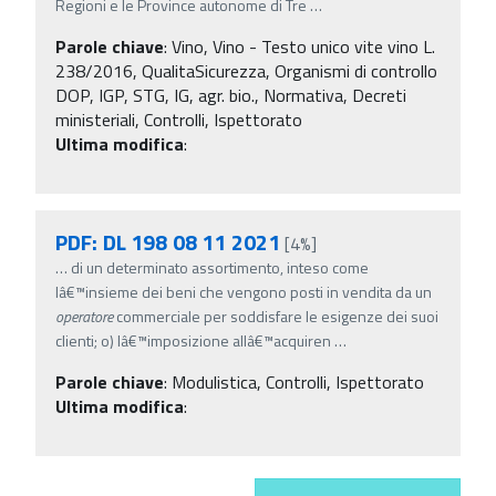
Regioni e le Province autonome di Tre
…
Parole chiave
:
Vino, Vino - Testo unico vite vino L.
238/2016, QualitaSicurezza, Organismi di controllo
DOP, IGP, STG, IG, agr. bio., Normativa, Decreti
ministeriali, Controlli, Ispettorato
Ultima modifica
:
PDF: DL 198 08 11 2021
[4%]
…
di un determinato assortimento, inteso come
lâ€™insieme dei beni che vengono posti in vendita da un
operatore
commerciale per soddisfare le esigenze dei suoi
clienti; o) lâ€™imposizione allâ€™acquiren
…
Parole chiave
:
Modulistica, Controlli, Ispettorato
Ultima modifica
: