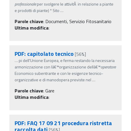
professionale
per svolgere le attivitÃ in relazione a piante
e prodotti di piante) * Sito
…
Parole chiave
:
Documenti, Servizio Fitosanitario
Ultima modifica
:
PDF: capitolato tecnico
[56%]
…
pi dell'Unione Europea, e ferma restando la necessaria
armonizzazione con lâ€™organizzazione dellâ€™
operatore
Economico subentrante e con le esigenze tecnico-
organizzative e di manodopera previste nel
…
Parole chiave
:
Gare
Ultima modifica
:
PDF: FAQ 17 09 21 procedura ristretta
raccolta dati
[56%]