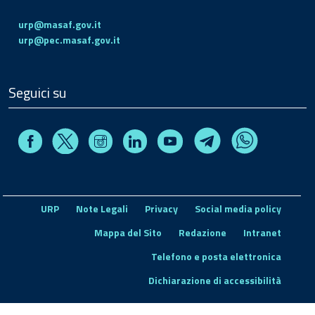
urp@masaf.gov.it
urp@pec.masaf.gov.it
Seguici su
Facebook
Instagram
Linkedin
Youtube
X
Telegram
Whatsapp
URP
Note Legali
Privacy
Social media policy
Mappa del Sito
Redazione
Intranet
Telefono e posta elettronica
Dichiarazione di accessibilità