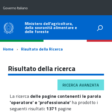
Governo Italiano
Ministero dell'agricoltura,
della sovranità alimentare e
delle foreste
Percorso
Home
Risultato della Ricerca
di
navigazione
Risultato della ricerca
RICERCA AVANZATA
La ricerca
delle pagine contenenti le parola
'operatore' e 'professionale'
ha prodotto i
seguenti risultati:
1371
pagine