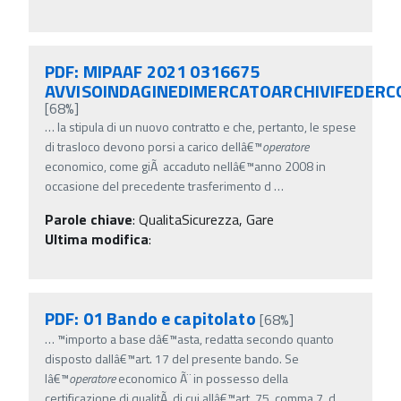
PDF: MIPAAF 2021 0316675
AVVISOINDAGINEDIMERCATOARCHIVIFEDERC
[68%]
…
la stipula di un nuovo contratto e che, pertanto, le spese
di trasloco devono porsi a carico dellâ€™
operatore
economico, come giÃ accaduto nellâ€™anno 2008 in
occasione del precedente trasferimento d
…
Parole chiave
:
QualitaSicurezza, Gare
Ultima modifica
:
PDF: 01 Bando e capitolato
[68%]
…
™importo a base dâ€™asta, redatta secondo quanto
disposto dallâ€™art. 17 del presente bando. Se
lâ€™
operatore
economico Ã¨ in possesso della
certificazione di qualitÃ di cui allâ€™art. 75, comma 7, d
…