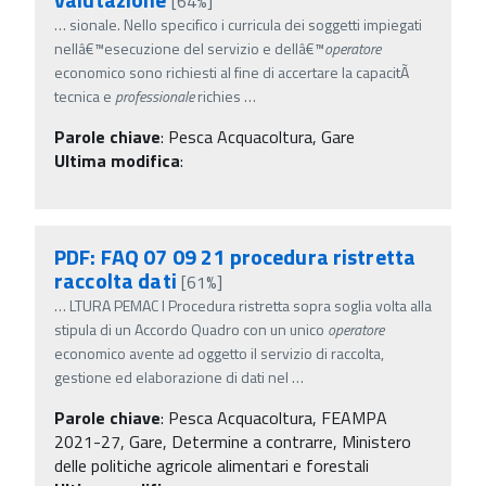
[64%]
…
sionale. Nello specifico i curricula dei soggetti impiegati
nellâ€™esecuzione del servizio e dellâ€™
operatore
economico sono richiesti al fine di accertare la capacitÃ
tecnica e
professionale
richies
…
Parole chiave
:
Pesca Acquacoltura, Gare
Ultima modifica
:
PDF: FAQ 07 09 21 procedura ristretta
raccolta dati
[61%]
…
LTURA PEMAC I Procedura ristretta sopra soglia volta alla
stipula di un Accordo Quadro con un unico
operatore
economico avente ad oggetto il servizio di raccolta,
gestione ed elaborazione di dati nel
…
Parole chiave
:
Pesca Acquacoltura, FEAMPA
2021-27, Gare, Determine a contrarre, Ministero
delle politiche agricole alimentari e forestali