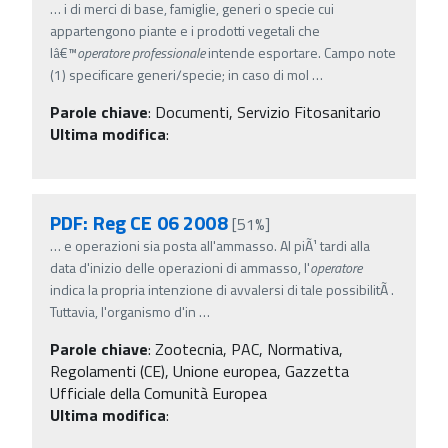
…
i di merci di base, famiglie, generi o specie cui
appartengono piante e i prodotti vegetali che
lâ€™
operatore
professionale
intende esportare. Campo note
(1) specificare generi/specie; in caso di mol
…
Parole chiave
:
Documenti, Servizio Fitosanitario
Ultima modifica
:
PDF: Reg CE 06 2008
[51%]
…
e operazioni sia posta all'ammasso. Al piÃ¹ tardi alla
data d'inizio delle operazioni di ammasso, l'
operatore
indica la propria intenzione di avvalersi di tale possibilitÃ .
Tuttavia, l'organismo d'in
…
Parole chiave
:
Zootecnia, PAC, Normativa,
Regolamenti (CE), Unione europea, Gazzetta
Ufficiale della Comunità Europea
Ultima modifica
: