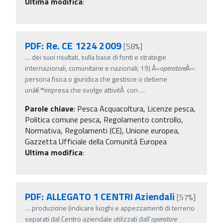
Ultima modifica
:
PDF: Re. CE 1224 2009
[58%]
…
dei suoi risultati, sulla base di fonti e strategie
internazionali, comunitarie e nazionali; 19) Â«
operatore
Â»:
persona fisica o giuridica che gestisce o detiene
unâ€™impresa che svolge attivitÃ con
…
Parole chiave
:
Pesca Acquacoltura, Licenze pesca,
Politica comune pesca, Regolamento controllo,
Normativa, Regolamenti (CE), Unione europea,
Gazzetta Ufficiale della Comunità Europea
Ultima modifica
:
PDF: ALLEGATO 1 CENTRI Aziendali
[57%]
…
produzione (indicare luoghi e appezzamenti di terreno
separati dal Centro aziendale utilizzati dall'
operatore