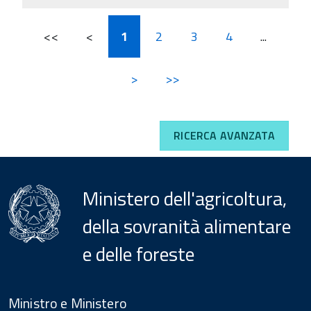
<<
<
1
2
3
4
...
>
>>
RICERCA AVANZATA
Ministero dell'agricoltura,
della sovranità alimentare
e delle foreste
Menu
Footer
Ministro e Ministero