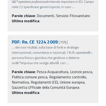
lâ€™
operatore
professionale
intende importare in EU. Campo
note (1) specificare generi/specie; in caso
…
Parole chiave
:
Documenti, Servizio Fitosanitario
Ultima modifica
:
PDF: Re. CE 1224 2009
[75%]
…
dei suoi risultati, sulla base di fonti e strategie
internazionali, comunitarie e nazionali; 19) Â«
operatore
Â»:
persona fisica o giuridica che gestisce o detiene
unâ€™impresa che svolge attivitÃ con
…
Parole chiave
:
Pesca Acquacoltura, Licenze pesca,
Politica comune pesca, Regolamento controllo,
Normativa, Regolamenti (CE), Unione europea,
Gazzetta Ufficiale della Comunità Europea
Ultima modifica
: