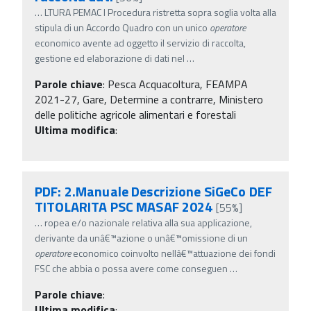
…
LTURA PEMAC I Procedura ristretta sopra soglia volta alla
stipula di un Accordo Quadro con un unico
operatore
economico avente ad oggetto il servizio di raccolta,
gestione ed elaborazione di dati nel
…
Parole chiave
:
Pesca Acquacoltura, FEAMPA
2021-27, Gare, Determine a contrarre, Ministero
delle politiche agricole alimentari e forestali
Ultima modifica
:
PDF: 2.Manuale Descrizione SiGeCo DEF
TITOLARITA PSC MASAF 2024
[55%]
…
ropea e/o nazionale relativa alla sua applicazione,
derivante da unâ€™azione o unâ€™omissione di un
operatore
economico coinvolto nellâ€™attuazione dei fondi
FSC che abbia o possa avere come conseguen
…
Parole chiave
:
Ultima modifica
: