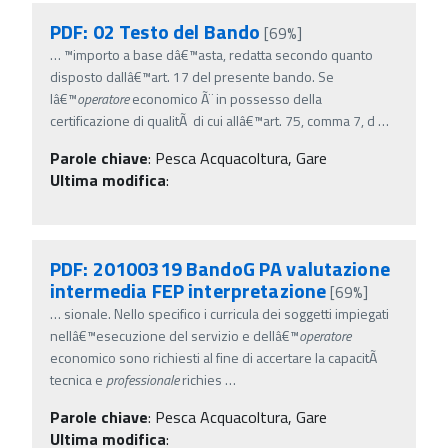
PDF: 02 Testo del Bando
[69%]
…
™importo a base dâ€™asta, redatta secondo quanto
disposto dallâ€™art. 17 del presente bando. Se
lâ€™
operatore
economico Ã¨ in possesso della
certificazione di qualitÃ di cui allâ€™art. 75, comma 7, d
…
Parole chiave
:
Pesca Acquacoltura, Gare
Ultima modifica
:
PDF: 20100319 BandoG PA valutazione
intermedia FEP interpretazione
[69%]
…
sionale. Nello specifico i curricula dei soggetti impiegati
nellâ€™esecuzione del servizio e dellâ€™
operatore
economico sono richiesti al fine di accertare la capacitÃ
tecnica e
professionale
richies
…
Parole chiave
:
Pesca Acquacoltura, Gare
Ultima modifica
: