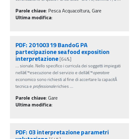
Parole chiave
:
Pesca Acquacoltura, Gare
Ultima modifica
:
PDF: 20100319 BandoG PA
partecipazione seafood exposition
interpretazione
[64%]
…
sionale. Nello specifico i curricula dei soggetti impiegati
nellâ€™esecuzione del servizio e dellâ€™
operatore
economico sono richiesti al fine di accertare la capacitÃ
tecnica e
professionale
richies
…
Parole chiave
:
Gare
Ultima modifica
:
PDF: 03 interpretazione parametri
valutazione