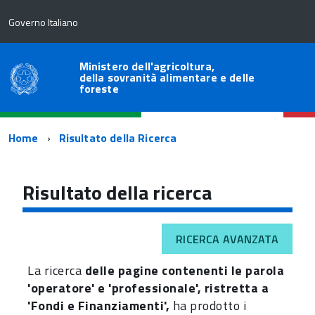
Governo Italiano
Ministero dell'agricoltura,
della sovranità alimentare e delle
foreste
Percorso
Home
Risultato della Ricerca
di
navigazione
Risultato della ricerca
RICERCA AVANZATA
La ricerca
delle pagine contenenti le parola
'operatore' e 'professionale', ristretta a
'Fondi e Finanziamenti',
ha prodotto i