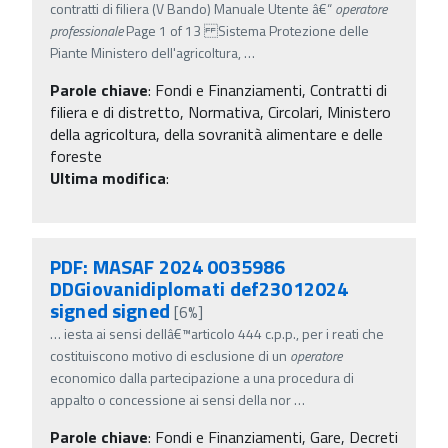
contratti di filiera (V Bando) Manuale Utente â€“
operatore
professionale
Page 1 of 13 Sistema Protezione delle
Piante Ministero dell'agricoltura,
…
Parole chiave
:
Fondi e Finanziamenti, Contratti di
filiera e di distretto, Normativa, Circolari, Ministero
della agricoltura, della sovranità alimentare e delle
foreste
Ultima modifica
:
PDF: MASAF 2024 0035986
DDGiovanidiplomati def23012024
signed signed
[6%]
…
iesta ai sensi dellâ€™articolo 444 c.p.p., per i reati che
costituiscono motivo di esclusione di un
operatore
economico dalla partecipazione a una procedura di
appalto o concessione ai sensi della nor
…
Parole chiave
:
Fondi e Finanziamenti, Gare, Decreti