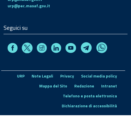
urp@pec.masaf.gov.it
Seguici su
Facebook
Instagram
Linkedin
Youtube
X
Telegram
Whatsapp
URP
Note Legali
Privacy
Social media policy
Mappa del Sito
Redazione
Intranet
Telefono e posta elettronica
Dichiarazione di accessibilità