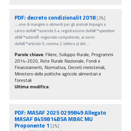
PDF: decreto condizionalit 2018
[3%]
…
one di mangimi o alimenti per gli animali Impegni a
carico dellâ€™azienda 5.a. registrazione dellâ€™
operatore
allâ€™autoritÃ regionale competente, ai sensi
dellâ€™articolo 9, comma 2, lettera a) del
…
Parole chiave
:
Filiere, Sviluppo Rurale, Programmi
2014-2020, Rete Rurale Nazionale, Fondi e
Finanziamenti, Normativa, Decreti ministeriali,
Ministero delle politiche agricole alimentari e
forestali
Ultima modifica
:
PDF: MASAF 2025 0299849 Allegato
MASAF 8459814B5A MBAC MU
Proponente 1
[2%]