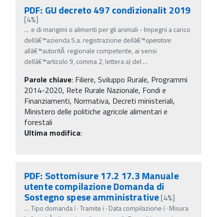
PDF: GU decreto 497 condizionalit 2019
[4%]
…
e di mangimi o alimenti per gli animali - Impegni a carico
dellâ€™azienda 5.a. registrazione dellâ€™
operatore
allâ€™autoritÃ regionale competente, ai sensi
dellâ€™articolo 9, comma 2, lettera a) del
…
Parole chiave
:
Filiere, Sviluppo Rurale, Programmi
2014-2020, Rete Rurale Nazionale, Fondi e
Finanziamenti, Normativa, Decreti ministeriali,
Ministero delle politiche agricole alimentari e
forestali
Ultima modifica
:
PDF: Sottomisure 17.2 17.3 Manuale
utente compilazione Domanda di
Sostegno spese amministrative
[4%]
…
Tipo domanda ï‚· Tramite ï‚· Data compilazione ï‚· Misura