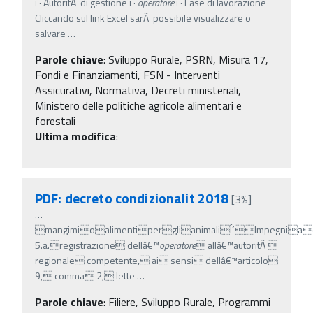
ï‚· AutoritÃ di gestione ï‚·
operatore
ï‚· Fase di lavorazione
Cliccando sul link Excel sarÃ possibile visualizzare o
salvare
…
Parole chiave
:
Sviluppo Rurale, PSRN, Misura 17,
Fondi e Finanziamenti, FSN - Interventi
Assicurativi, Normativa, Decreti ministeriali,
Ministero delle politiche agricole alimentari e
forestali
Ultima modifica
:
PDF: decreto condizionalit 2018
[3%]
…
mangimioalimentiperglianimaliÍ²Impegniac
5.a.registrazione dellâ€™
operatore
 allâ€™autoritÃ 
regionale competente, ai sensi dellâ€™articolo
9, comma 2, lette
…
Parole chiave
:
Filiere, Sviluppo Rurale, Programmi