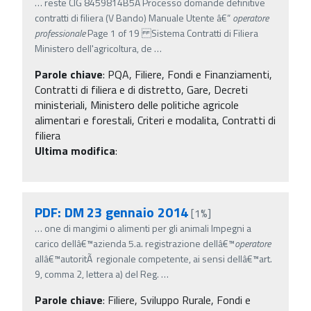
…
reste CIG 8459814B5A Processo domande definitive
contratti di filiera (V Bando) Manuale Utente â€“
operatore
professionale
Page 1 of 19 Sistema Contratti di Filiera
Ministero dell'agricoltura, de
…
Parole chiave
:
PQA, Filiere, Fondi e Finanziamenti,
Contratti di filiera e di distretto, Gare, Decreti
ministeriali, Ministero delle politiche agricole
alimentari e forestali, Criteri e modalita, Contratti di
filiera
Ultima modifica
:
PDF: DM 23 gennaio 2014
[1%]
…
one di mangimi o alimenti per gli animali Impegni a
carico dellâ€™azienda 5.a. registrazione dellâ€™
operatore
allâ€™autoritÃ regionale competente, ai sensi dellâ€™art.
9, comma 2, lettera a) del Reg.
…
Parole chiave
:
Filiere, Sviluppo Rurale, Fondi e