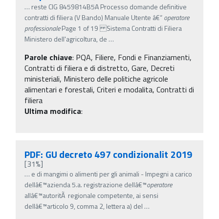
…
reste CIG 8459814B5A Processo domande definitive
contratti di filiera (V Bando) Manuale Utente â€“
operatore
professionale
Page 1 of 19 Sistema Contratti di Filiera
Ministero dell'agricoltura, de
…
Parole chiave
:
PQA, Filiere, Fondi e Finanziamenti,
Contratti di filiera e di distretto, Gare, Decreti
ministeriali, Ministero delle politiche agricole
alimentari e forestali, Criteri e modalita, Contratti di
filiera
Ultima modifica
:
PDF: GU decreto 497 condizionalit 2019
[31%]
…
e di mangimi o alimenti per gli animali - Impegni a carico
dellâ€™azienda 5.a. registrazione dellâ€™
operatore
allâ€™autoritÃ regionale competente, ai sensi
dellâ€™articolo 9, comma 2, lettera a) del
…