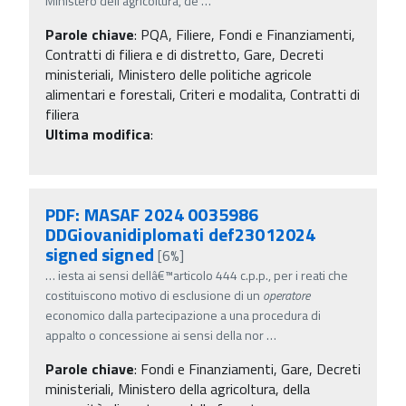
Ministero dell'agricoltura, de
…
Parole chiave
:
PQA, Filiere, Fondi e Finanziamenti,
Contratti di filiera e di distretto, Gare, Decreti
ministeriali, Ministero delle politiche agricole
alimentari e forestali, Criteri e modalita, Contratti di
filiera
Ultima modifica
:
PDF: MASAF 2024 0035986
DDGiovanidiplomati def23012024
signed signed
[6%]
…
iesta ai sensi dellâ€™articolo 444 c.p.p., per i reati che
costituiscono motivo di esclusione di un
operatore
economico dalla partecipazione a una procedura di
appalto o concessione ai sensi della nor
…
Parole chiave
:
Fondi e Finanziamenti, Gare, Decreti
ministeriali, Ministero della agricoltura, della