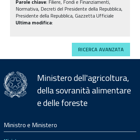
Parole chiave
:
Filiere, Fondi e Finanziamenti,
Normativa, Decreti del Presidente della Repubblica,
Presidente della Repubblica, Gazzetta Ufficiale
Ultima modifica
:
RICERCA AVANZATA
Ministero dell'agricoltura,
della sovranità alimentare
e delle foreste
Menu
Footer
Ministro e Ministero