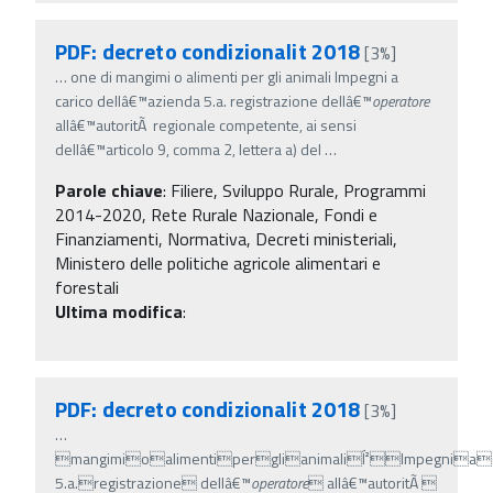
PDF: decreto condizionalit 2018
[3%]
…
one di mangimi o alimenti per gli animali Impegni a
carico dellâ€™azienda 5.a. registrazione dellâ€™
operatore
allâ€™autoritÃ regionale competente, ai sensi
dellâ€™articolo 9, comma 2, lettera a) del
…
Parole chiave
:
Filiere, Sviluppo Rurale, Programmi
2014-2020, Rete Rurale Nazionale, Fondi e
Finanziamenti, Normativa, Decreti ministeriali,
Ministero delle politiche agricole alimentari e
forestali
Ultima modifica
:
PDF: decreto condizionalit 2018
[3%]
…
mangimioalimentiperglianimaliÍ²Impegniac
5.a.registrazione dellâ€™
operatore
 allâ€™autoritÃ 