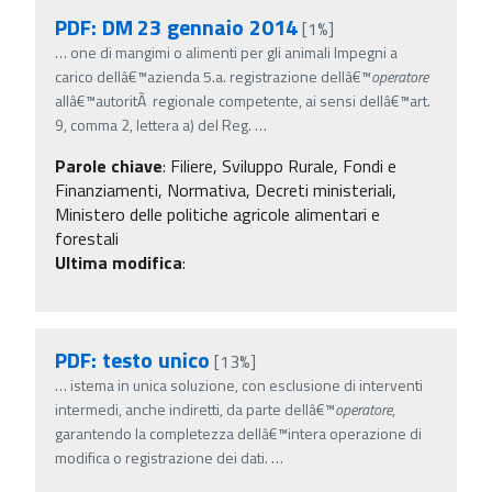
PDF: DM 23 gennaio 2014
[1%]
…
one di mangimi o alimenti per gli animali Impegni a
carico dellâ€™azienda 5.a. registrazione dellâ€™
operatore
allâ€™autoritÃ regionale competente, ai sensi dellâ€™art.
9, comma 2, lettera a) del Reg.
…
Parole chiave
:
Filiere, Sviluppo Rurale, Fondi e
Finanziamenti, Normativa, Decreti ministeriali,
Ministero delle politiche agricole alimentari e
forestali
Ultima modifica
:
PDF: testo unico
[13%]
…
istema in unica soluzione, con esclusione di interventi
intermedi, anche indiretti, da parte dellâ€™
operatore
,
garantendo la completezza dellâ€™intera operazione di
modifica o registrazione dei dati.
…