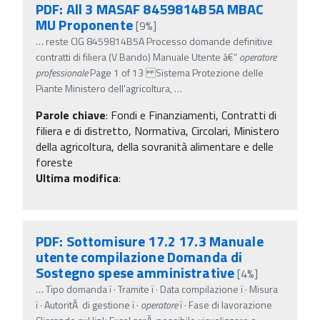
PDF: All 3 MASAF 8459814B5A MBAC
MU Proponente
[9%]
…
reste CIG 8459814B5A Processo domande definitive
contratti di filiera (V Bando) Manuale Utente â€“
operatore
professionale
Page 1 of 13 Sistema Protezione delle
Piante Ministero dell'agricoltura,
…
Parole chiave
:
Fondi e Finanziamenti, Contratti di
filiera e di distretto, Normativa, Circolari, Ministero
della agricoltura, della sovranità alimentare e delle
foreste
Ultima modifica
:
PDF: Sottomisure 17.2 17.3 Manuale
utente compilazione Domanda di
Sostegno spese amministrative
[4%]
…
Tipo domanda ï‚· Tramite ï‚· Data compilazione ï‚· Misura
ï‚· AutoritÃ di gestione ï‚·
operatore
ï‚· Fase di lavorazione