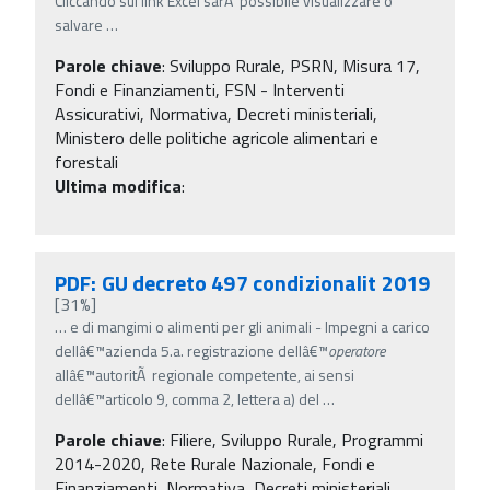
Cliccando sul link Excel sarÃ possibile visualizzare o
salvare
…
Parole chiave
:
Sviluppo Rurale, PSRN, Misura 17,
Fondi e Finanziamenti, FSN - Interventi
Assicurativi, Normativa, Decreti ministeriali,
Ministero delle politiche agricole alimentari e
forestali
Ultima modifica
:
PDF: GU decreto 497 condizionalit 2019
[31%]
…
e di mangimi o alimenti per gli animali - Impegni a carico
dellâ€™azienda 5.a. registrazione dellâ€™
operatore
allâ€™autoritÃ regionale competente, ai sensi
dellâ€™articolo 9, comma 2, lettera a) del
…
Parole chiave
:
Filiere, Sviluppo Rurale, Programmi
2014-2020, Rete Rurale Nazionale, Fondi e
Finanziamenti, Normativa, Decreti ministeriali,