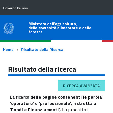
Governo Italiano
Ministero dell'agricoltura,
della sovranità alimentare e delle
foreste
Percorso
Home
Risultato della Ricerca
di
navigazione
Risultato della ricerca
RICERCA AVANZATA
La ricerca
delle pagine contenenti le parola
'operatore' e 'professionale', ristretta a
'Fondi e Finanziamenti',
ha prodotto i