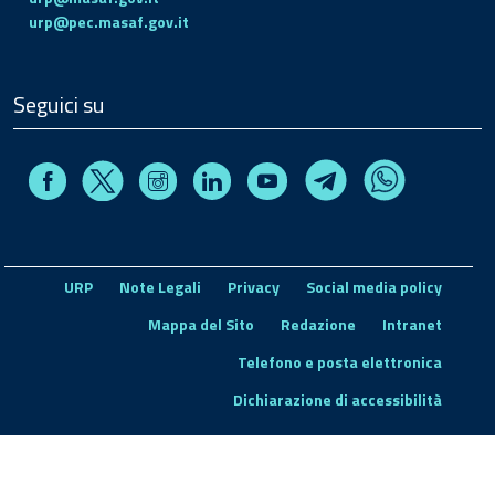
urp@pec.masaf.gov.it
Seguici su
Facebook
Instagram
Linkedin
Youtube
X
Telegram
Whatsapp
URP
Note Legali
Privacy
Social media policy
Mappa del Sito
Redazione
Intranet
Telefono e posta elettronica
Dichiarazione di accessibilità