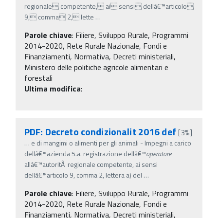
regionale competente, ai sensi dellâ€™articolo
9, comma 2, lette
…
Parole chiave
:
Filiere, Sviluppo Rurale, Programmi
2014-2020, Rete Rurale Nazionale, Fondi e
Finanziamenti, Normativa, Decreti ministeriali,
Ministero delle politiche agricole alimentari e
forestali
Ultima modifica
:
PDF: Decreto condizionalit 2016 def
[3%]
…
e di mangimi o alimenti per gli animali - Impegni a carico
dellâ€™azienda 5.a. registrazione dellâ€™
operatore
allâ€™autoritÃ regionale competente, ai sensi
dellâ€™articolo 9, comma 2, lettera a) del
…
Parole chiave
:
Filiere, Sviluppo Rurale, Programmi
2014-2020, Rete Rurale Nazionale, Fondi e
Finanziamenti, Normativa, Decreti ministeriali,