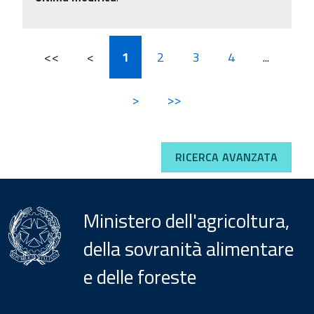
<<
<
1
2
3
4
...
>
>>
RICERCA AVANZATA
Ministero dell'agricoltura,
della sovranità alimentare
e delle foreste
Menu