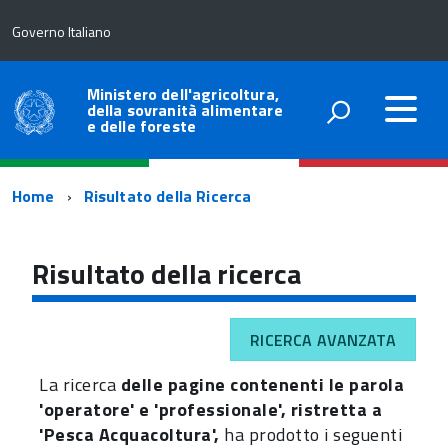
Governo Italiano
Ministero dell'agricoltura,
della sovranità alimentare
e delle foreste
Percorso
Home
Risultato della Ricerca
di
navigazione
Risultato della ricerca
RICERCA AVANZATA
La ricerca
delle pagine contenenti le parola
'operatore' e 'professionale', ristretta a
'Pesca Acquacoltura',
ha prodotto i seguenti