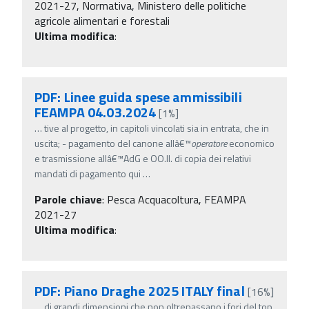
2021-27, Normativa, Ministero delle politiche
agricole alimentari e forestali
Ultima modifica
:
PDF: Linee guida spese ammissibili
FEAMPA 04.03.2024
[1%]
…
tive al progetto, in capitoli vincolati sia in entrata, che in
uscita; - pagamento del canone allâ€™
operatore
economico
e trasmissione allâ€™AdG e OO.II. di copia dei relativi
mandati di pagamento qui
…
Parole chiave
:
Pesca Acquacoltura, FEAMPA
2021-27
Ultima modifica
:
PDF: Piano Draghe 2025 ITALY final
[16%]
…
di grandi dimensioni che non oltrepassano i fori del top