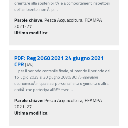
orientare alla sostenibilitÃ e a comportamenti rispettosi
dell'ambiente, non Ã¨ p
…
Parole chiave
:
Pesca Acquacoltura, FEAMPA
2021-27
Ultima modifica
:
PDF: Reg 2060 2021 24 giugno 2021
CPR
[4%]
…
per il periodo contabile finale, si intende il periodo dal
1o luglio 2029 al 30 giugno 2030; 30) Â«
operatore
economicoÂ»: qualsiasi persona fisica o giuridica o altra
entitÃ che partecipa allâ€™esec
…
Parole chiave
:
Pesca Acquacoltura, FEAMPA
2021-27
Ultima modifica
: