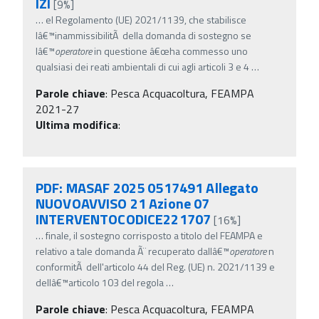
IZI
[9%]
…
el Regolamento (UE) 2021/1139, che stabilisce
lâ€™inammissibilitÃ della domanda di sostegno se
lâ€™
operatore
in questione â€œha commesso uno
qualsiasi dei reati ambientali di cui agli articoli 3 e 4
…
Parole chiave
:
Pesca Acquacoltura, FEAMPA
2021-27
Ultima modifica
:
PDF: MASAF 2025 0517491 Allegato
NUOVOAVVISO 21 Azione 07
INTERVENTOCODICE221707
[16%]
…
finale, il sostegno corrisposto a titolo del FEAMPA e
relativo a tale domanda Ã¨ recuperato dallâ€™
operatore
n
conformitÃ dell'articolo 44 del Reg. (UE) n. 2021/1139 e
dellâ€™articolo 103 del regola
…
Parole chiave
:
Pesca Acquacoltura, FEAMPA