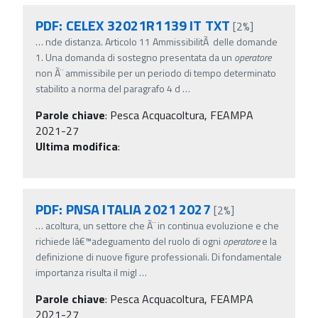
PDF: CELEX 32021R1139 IT TXT
[2%]
…
nde distanza. Articolo 11 AmmissibilitÃ delle domande
1. Una domanda di sostegno presentata da un
operatore
non Ã¨ ammissibile per un periodo di tempo determinato
stabilito a norma del paragrafo 4 d
…
Parole chiave
:
Pesca Acquacoltura, FEAMPA
2021-27
Ultima modifica
:
PDF: PNSA ITALIA 2021 2027
[2%]
…
acoltura, un settore che Ã¨ in continua evoluzione e che
richiede lâ€™adeguamento del ruolo di ogni
operatore
e la
definizione di nuove figure professionali. Di fondamentale
importanza risulta il migl
…
Parole chiave
:
Pesca Acquacoltura, FEAMPA
2021-27