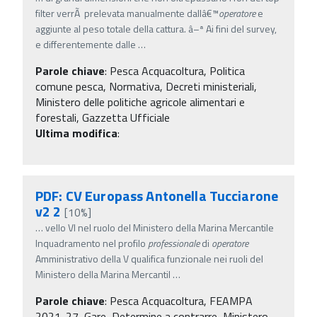
filter verrÃ prelevata manualmente dallâ€™
operatore
e
aggiunte al peso totale della cattura. â–ª Ai fini del survey,
e differentemente dalle
…
Parole chiave
:
Pesca Acquacoltura, Politica
comune pesca, Normativa, Decreti ministeriali,
Ministero delle politiche agricole alimentari e
forestali, Gazzetta Ufficiale
Ultima modifica
:
PDF: CV Europass Antonella Tucciarone
v2 2
[10%]
…
vello VI nel ruolo del Ministero della Marina Mercantile
Inquadramento nel profilo
professionale
di
operatore
Amministrativo della V qualifica funzionale nei ruoli del
Ministero della Marina Mercantil
…
Parole chiave
:
Pesca Acquacoltura, FEAMPA
2021-27, Gare, Determine a contrarre, Ministero