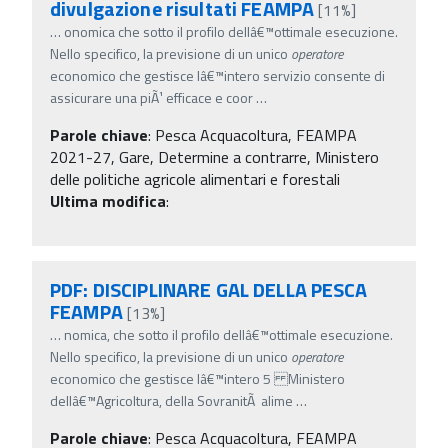
divulgazione risultati FEAMPA
[11%]
…
onomica che sotto il profilo dellâ€™ottimale esecuzione.
Nello specifico, la previsione di un unico
operatore
economico che gestisce lâ€™intero servizio consente di
assicurare una piÃ¹ efficace e coor
…
Parole chiave
:
Pesca Acquacoltura, FEAMPA
2021-27, Gare, Determine a contrarre, Ministero
delle politiche agricole alimentari e forestali
Ultima modifica
:
PDF: DISCIPLINARE GAL DELLA PESCA
FEAMPA
[13%]
…
nomica, che sotto il profilo dellâ€™ottimale esecuzione.
Nello specifico, la previsione di un unico
operatore
economico che gestisce lâ€™intero 5 Ministero
dellâ€™Agricoltura, della SovranitÃ alime
…
Parole chiave
:
Pesca Acquacoltura, FEAMPA