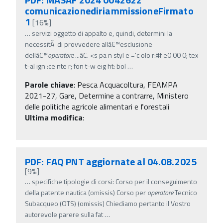
comunicazionediriammissioneFirmato
1
[16%]
…
servizi oggetto di appalto e, quindi, determini la
necessitÃ di provvedere allâ€™esclusione
dellâ€™
operatore
...â€. <s pa n styl e ='c olo r:#f e0 00 0; tex
t-al ign :ce nte r; fon t-w eig ht: bol
…
Parole chiave
:
Pesca Acquacoltura, FEAMPA
2021-27, Gare, Determine a contrarre, Ministero
delle politiche agricole alimentari e forestali
Ultima modifica
:
PDF: FAQ PNT aggiornate al 04.08.2025
[9%]
…
specifiche tipologie di corsi: Corso per il conseguimento
della patente nautica (omissis) Corso per
operatore
Tecnico
Subacqueo (OTS) (omissis) Chiediamo pertanto il Vostro
autorevole parere sulla fat
…