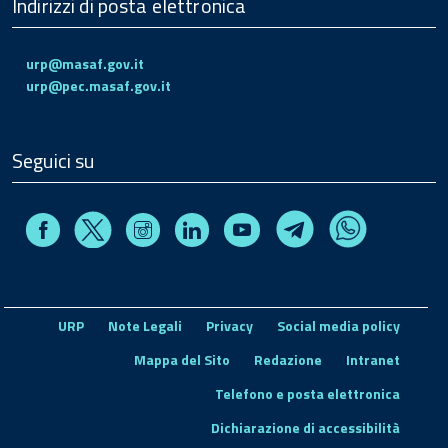
Indirizzi di posta elettronica
urp@masaf.gov.it
urp@pec.masaf.gov.it
Seguici su
Facebook
Instagram
Linkedin
Youtube
X
Telegram
Whatsapp
URP
Note Legali
Privacy
Social media policy
Mappa del Sito
Redazione
Intranet
Telefono e posta elettronica
Dichiarazione di accessibilità