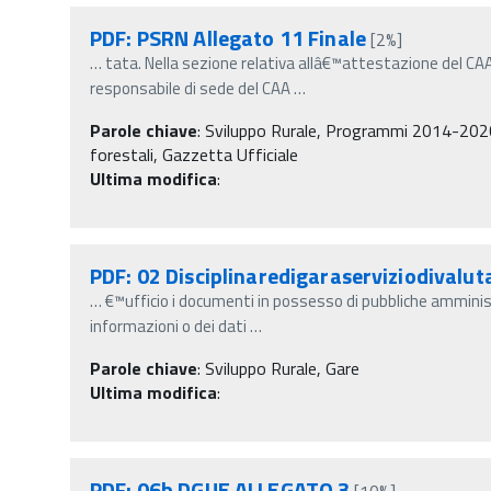
PDF: PSRN Allegato 11 Finale
[2%]
…
tata. Nella sezione relativa allâ€™attestazione del CAA
responsabile di sede del CAA
…
Parole chiave
:
Sviluppo Rurale, Programmi 2014-2020, 
forestali, Gazzetta Ufficiale
Ultima modifica
:
PDF: 02 Disciplinaredigaraserviziodivalu
…
€™ufficio i documenti in possesso di pubbliche amminist
informazioni o dei dati
…
Parole chiave
:
Sviluppo Rurale, Gare
Ultima modifica
:
PDF: 06b DGUE ALLEGATO 3
[10%]