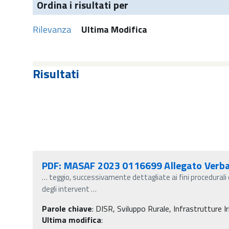
Ordina i risultati per
Rilevanza
Ultima Modifica
Risultati
PDF: MASAF 2023 0116699 Allegato Verba
…
teggio, successivamente dettagliate ai fini procedurali 
degli intervent
…
Parole chiave
:
DISR, Sviluppo Rurale, Infrastrutture Irr
Ultima modifica
: