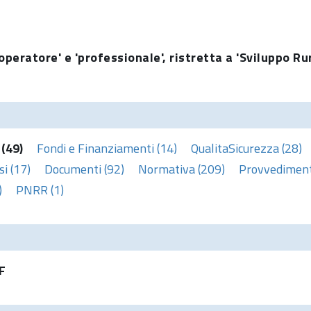
operatore' e 'professionale', ristretta a 'Sviluppo Ru
 (49)
Fondi e Finanziamenti (14)
QualitaSicurezza (28)
i (17)
Documenti (92)
Normativa (209)
Provvedimenti
)
PNRR (1)
F