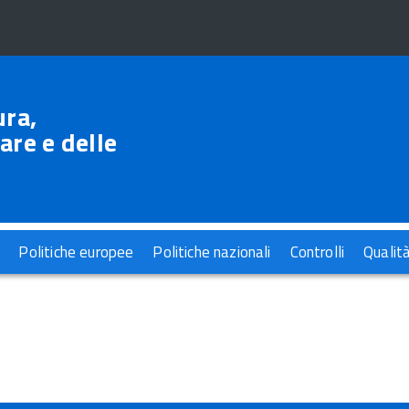
ura,
are e delle
Politiche europee
Politiche nazionali
Controlli
Qualit