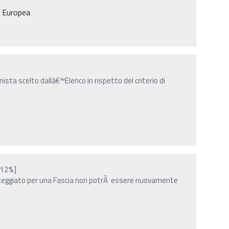
à Europea
ta scelto dallâ€™Elenco in rispetto del criterio di
[12%]
teggiato per una Fascia non potrÃ essere nuovamente