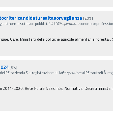
critericandidaturealtasorveglianza
[20%]
igenti norme sui lavori pubblici. 2.4 Lâ€™
operatore
economico/professioni
igue, Gare, Ministero delle politiche agricole alimentari e forestali,
2024
[9%]
o dellâ€™azienda 5.a. registrazione dellâ€™
operatore
allâ€™autoritÃ regi
i 2014-2020, Rete Rurale Nazionale, Normativa, Decreti ministeriali,