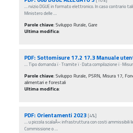
…
rvizio DGUE in formato elettronico. In caso contrario tal
Ministero delle
…
Parole chiave
:
Sviluppo Rurale, Gare
Ultima modifica
:
PDF: Sottomisure 17.2 17.3 Manuale ute
…
Tipo domanda ï‚· Tramite ï‚· Data compilazione ï‚· Misura
Parole chiave
:
Sviluppo Rurale, PSRN, Misura 17, Fondi
alimentari e forestali
Ultima modifica
:
PDF: Orientamenti 2023
[4%]
…
u piccola scalaÂ»: infrastruttura con costi ammissibili li
Commissione o
…