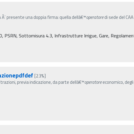
 Ã¨ presente una doppia firma: quella dellâ€™
operatore
di sede del CAA
PSRN, Sottomisura 4.3, Infrastrutture Irrigue, Gare, Regolamenti (C
tazionepdfdef
[23%]
razioni, previa indicazione, da parte dellâ€™
operatore
economico, degli 