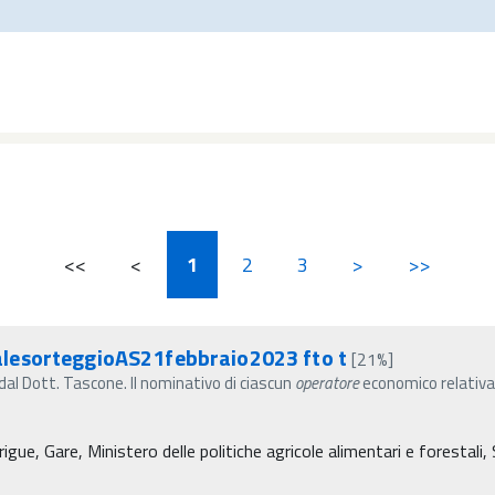
<<
<
1
2
3
>
>>
lesorteggioAS21febbraio2023 fto t
[21%]
dal Dott. Tascone. Il nominativo di ciascun
operatore
economico relativam
igue, Gare, Ministero delle politiche agricole alimentari e forestali,