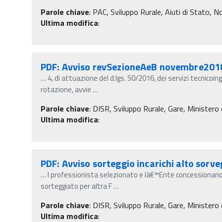
Parole chiave
:
PAC, Sviluppo Rurale, Aiuti di Stato, 
Ultima modifica
:
PDF: Avviso revSezioneAeB novembre201
…
4, di attuazione del d.lgs. 50/2016, dei servizi tecnicoin
rotazione, avvie
…
Parole chiave
:
DISR, Sviluppo Rurale, Gare, Ministero d
Ultima modifica
:
PDF: Avviso sorteggio incarichi alto sorve
…
l professionista selezionato e lâ€™Ente concessionari
sorteggiato per altra F
…
Parole chiave
:
DISR, Sviluppo Rurale, Gare, Ministero d
Ultima modifica
: