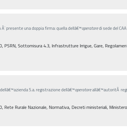
 Ã¨ presente una doppia firma: quella dellâ€™
operatore
di sede del CAA
PSRN, Sottomisura 4.3, Infrastrutture Irrigue, Gare, Regolamenti (C
o dellâ€™azienda 5.a. registrazione dellâ€™
operatore
allâ€™autoritÃ regi
ete Rurale Nazionale, Normativa, Decreti ministeriali, Ministero de