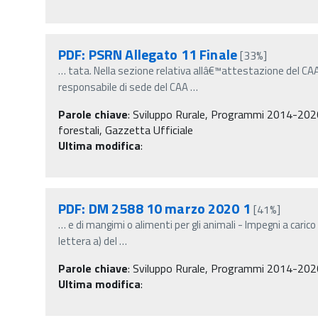
PDF: PSRN Allegato 11 Finale
[33%]
…
tata. Nella sezione relativa allâ€™attestazione del CAA
responsabile di sede del CAA
…
Parole chiave
:
Sviluppo Rurale, Programmi 2014-2020, 
forestali, Gazzetta Ufficiale
Ultima modifica
:
PDF: DM 2588 10 marzo 2020 1
[41%]
…
e di mangimi o alimenti per gli animali - Impegni a caric
lettera a) del
…
Parole chiave
:
Sviluppo Rurale, Programmi 2014-2020, R
Ultima modifica
: