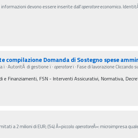
i informazioni devono essere inserite dall'
operatore
economico. IdentitÃ
nte compilazione Domanda di Sostegno spese ammin
 ï‚· AutoritÃ di gestione ï‚·
operatore
ï‚· Fase di lavorazione Cliccando s
 e Finanziamenti, FSN - Interventi Assicurativi, Normativa, Decreti m
mitati a 2 milioni di EUR; (54) Â«piccolo
operatore
Â»: microimpresa quale