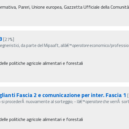
Normativa, Pareri, Unione europea, Gazzetta Ufficiale della Comunit
8
[27%]
gegneristici, da parte del Mipaaft, allâ€™
operatore
economico/professionis
elle politiche agricole alimentari e forestali
glianti Fascia 2 e comunicazione per inter. Fascia 1
o si procederÃ nuovamente al sorteggio; - lâ€™
operatore
che verrÃ sor
elle politiche agricole alimentari e forestali