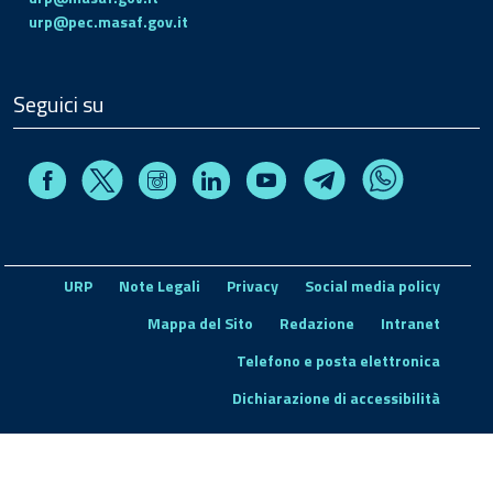
urp@pec.masaf.gov.it
Seguici su
Facebook
Instagram
Linkedin
Youtube
X
Telegram
Whatsapp
URP
Note Legali
Privacy
Social media policy
Mappa del Sito
Redazione
Intranet
Telefono e posta elettronica
Dichiarazione di accessibilità