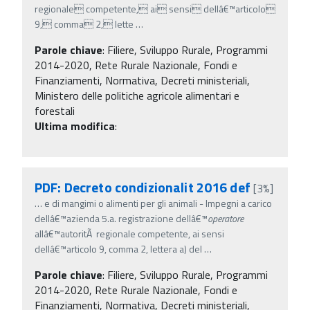
regionale competente, ai sensi dellâ€™articolo
9, comma 2, lette
…
Parole chiave
:
Filiere, Sviluppo Rurale, Programmi
2014-2020, Rete Rurale Nazionale, Fondi e
Finanziamenti, Normativa, Decreti ministeriali,
Ministero delle politiche agricole alimentari e
forestali
Ultima modifica
:
PDF: Decreto condizionalit 2016 def
[3%]
…
e di mangimi o alimenti per gli animali - Impegni a carico
dellâ€™azienda 5.a. registrazione dellâ€™
operatore
allâ€™autoritÃ regionale competente, ai sensi
dellâ€™articolo 9, comma 2, lettera a) del
…
Parole chiave
:
Filiere, Sviluppo Rurale, Programmi
2014-2020, Rete Rurale Nazionale, Fondi e
Finanziamenti, Normativa, Decreti ministeriali,