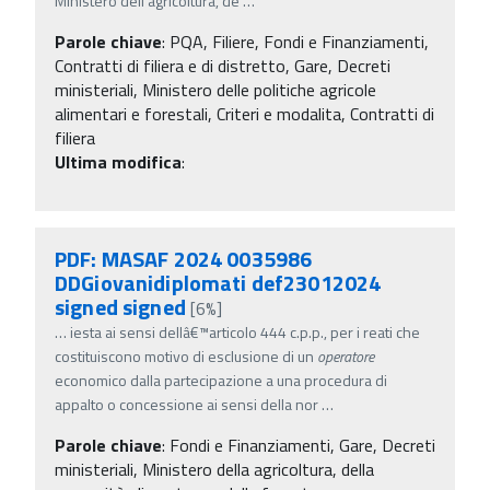
Ministero dell'agricoltura, de
…
Parole chiave
:
PQA, Filiere, Fondi e Finanziamenti,
Contratti di filiera e di distretto, Gare, Decreti
ministeriali, Ministero delle politiche agricole
alimentari e forestali, Criteri e modalita, Contratti di
filiera
Ultima modifica
:
PDF: MASAF 2024 0035986
DDGiovanidiplomati def23012024
signed signed
[6%]
…
iesta ai sensi dellâ€™articolo 444 c.p.p., per i reati che
costituiscono motivo di esclusione di un
operatore
economico dalla partecipazione a una procedura di
appalto o concessione ai sensi della nor
…
Parole chiave
:
Fondi e Finanziamenti, Gare, Decreti
ministeriali, Ministero della agricoltura, della