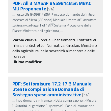
PDF: All 3 MASAF 8459814B5A MBAC
MU Proponente
[9%]
…
reste CIG 8459814B5A Processo domande definitive
contratti di filiera (V Bando) Manuale Utente â€“
operatore
professionale
Page 1 of 13 Sistema Protezione delle
Piante Ministero dell'agricoltura,
…
Parole chiave
:
Fondi e Finanziamenti, Contratti di
filiera e di distretto, Normativa, Circolari, Ministero
della agricoltura, della sovranità alimentare e delle
foreste
Ultima modifica
:
PDF: Sottomisure 17.2 17.3 Manuale
utente compilazione Domanda di
Sostegno spese amministrative
[4%]
…
Tipo domanda ï‚· Tramite ï‚· Data compilazione ï‚· Misura
ï‚· AutoritÃ di gestione ï‚·
operatore
ï‚· Fase di lavorazione