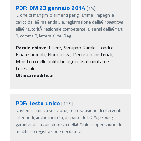
PDF: DM 23 gennaio 2014
[1%]
…
one di mangimi o alimenti per gli animali Impegni a
carico dellâ€™azienda 5.a. registrazione dellâ€™
operatore
allâ€™autoritÃ regionale competente, ai sensi dellâ€™art.
9, comma 2, lettera a) del Reg.
…
Parole chiave
:
Filiere, Sviluppo Rurale, Fondi e
Finanziamenti, Normativa, Decreti ministeriali,
Ministero delle politiche agricole alimentari e
forestali
Ultima modifica
:
PDF: testo unico
[13%]
…
istema in unica soluzione, con esclusione di interventi
intermedi, anche indiretti, da parte dellâ€™
operatore
,
garantendo la completezza dellâ€™intera operazione di
modifica o registrazione dei dati.
…