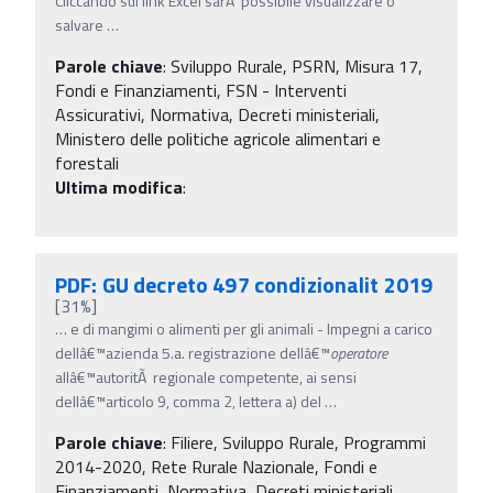
Cliccando sul link Excel sarÃ possibile visualizzare o
salvare
…
Parole chiave
:
Sviluppo Rurale, PSRN, Misura 17,
Fondi e Finanziamenti, FSN - Interventi
Assicurativi, Normativa, Decreti ministeriali,
Ministero delle politiche agricole alimentari e
forestali
Ultima modifica
:
PDF: GU decreto 497 condizionalit 2019
[31%]
…
e di mangimi o alimenti per gli animali - Impegni a carico
dellâ€™azienda 5.a. registrazione dellâ€™
operatore
allâ€™autoritÃ regionale competente, ai sensi
dellâ€™articolo 9, comma 2, lettera a) del
…
Parole chiave
:
Filiere, Sviluppo Rurale, Programmi
2014-2020, Rete Rurale Nazionale, Fondi e
Finanziamenti, Normativa, Decreti ministeriali,