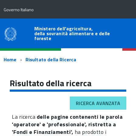
Governo Italiano
Ministero dell'agricoltura,
della sovranità alimentare e delle
foreste
Percorso
Home
Risultato della Ricerca
di
navigazione
Risultato della ricerca
RICERCA AVANZATA
La ricerca
delle pagine contenenti le parola
'operatore' e 'professionale', ristretta a
'Fondi e Finanziamenti',
ha prodotto i