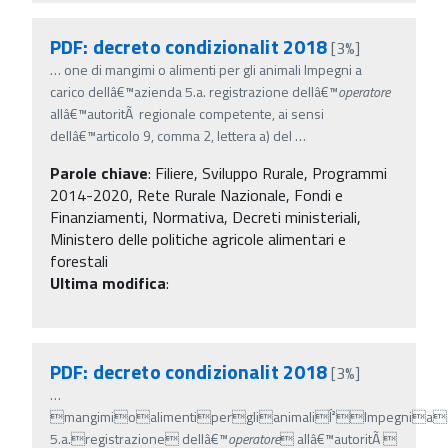
PDF: decreto condizionalit 2018
[3%]
…
one di mangimi o alimenti per gli animali Impegni a
carico dellâ€™azienda 5.a. registrazione dellâ€™
operatore
allâ€™autoritÃ regionale competente, ai sensi
dellâ€™articolo 9, comma 2, lettera a) del
…
Parole chiave
:
Filiere, Sviluppo Rurale, Programmi
2014-2020, Rete Rurale Nazionale, Fondi e
Finanziamenti, Normativa, Decreti ministeriali,
Ministero delle politiche agricole alimentari e
forestali
Ultima modifica
:
PDF: decreto condizionalit 2018
[3%]
…
mangimioalimentiperglianimaliÍ²Impegniac
5.a.registrazione dellâ€™
operatore
 allâ€™autoritÃ 