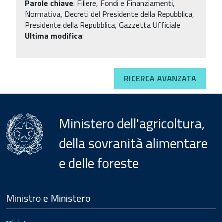
Parole chiave
:
Filiere, Fondi e Finanziamenti,
Normativa, Decreti del Presidente della Repubblica,
Presidente della Repubblica, Gazzetta Ufficiale
Ultima modifica
:
RICERCA AVANZATA
Ministero dell'agricoltura,
della sovranità alimentare
e delle foreste
Menu
Footer
Ministro e Ministero