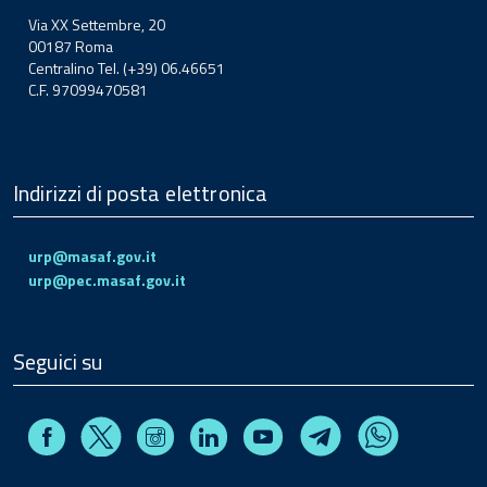
Via XX Settembre, 20
00187 Roma
Centralino Tel. (+39) 06.46651
C.F. 97099470581
Indirizzi di posta elettronica
urp@masaf.gov.it
urp@pec.masaf.gov.it
Seguici su
Facebook
Instagram
Linkedin
Youtube
X
Telegram
Whatsapp