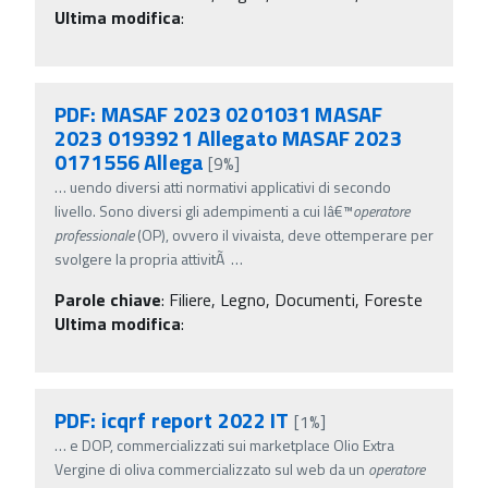
Ultima modifica
:
PDF: MASAF 2023 0201031 MASAF
2023 0193921 Allegato MASAF 2023
0171556 Allega
[9%]
…
uendo diversi atti normativi applicativi di secondo
livello. Sono diversi gli adempimenti a cui lâ€™
operatore
professionale
(OP), ovvero il vivaista, deve ottemperare per
svolgere la propria attivitÃ
…
Parole chiave
:
Filiere, Legno, Documenti, Foreste
Ultima modifica
:
PDF: icqrf report 2022 IT
[1%]
…
e DOP, commercializzati sui marketplace Olio Extra
Vergine di oliva commercializzato sul web da un
operatore