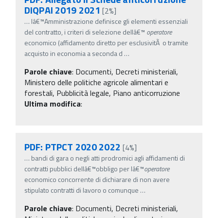
DIQPAI 2019 2021
[2%]
…
lâ€™Amministrazione definisce gli elementi essenziali
del contratto, i criteri di selezione dellâ€™
operatore
economico (affidamento diretto per esclusivitÃ o tramite
acquisto in economia a seconda d
…
Parole chiave
:
Documenti, Decreti ministeriali,
Ministero delle politiche agricole alimentari e
forestali, Pubblicità legale, Piano anticorruzione
Ultima modifica
:
PDF: PTPCT 2020 2022
[4%]
…
bandi di gara o negli atti prodromici agli affidamenti di
contratti pubblici dellâ€™obbligo per lâ€™
operatore
economico concorrente di dichiarare di non avere
stipulato contratti di lavoro o comunque
…
Parole chiave
:
Documenti, Decreti ministeriali,