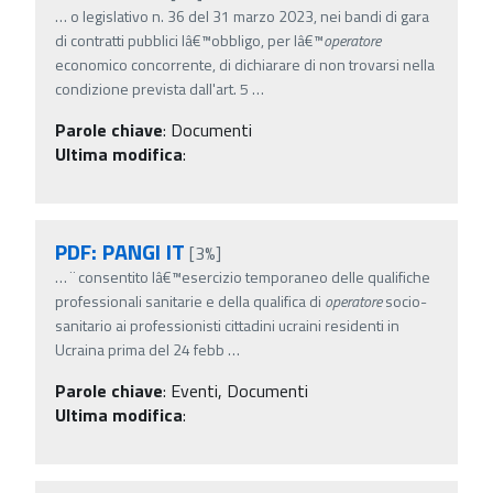
…
o legislativo n. 36 del 31 marzo 2023, nei bandi di gara
di contratti pubblici lâ€™obbligo, per lâ€™
operatore
economico concorrente, di dichiarare di non trovarsi nella
condizione prevista dall'art. 5
…
Parole chiave
:
Documenti
Ultima modifica
:
PDF: PANGI IT
[3%]
…
¨ consentito lâ€™esercizio temporaneo delle qualifiche
professionali sanitarie e della qualifica di
operatore
socio-
sanitario ai professionisti cittadini ucraini residenti in
Ucraina prima del 24 febb
…
Parole chiave
:
Eventi, Documenti
Ultima modifica
: