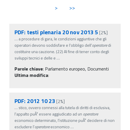
>
>>
PDF: testi plenaria 20 nov 2013 5
[2%]
…
a procedure di gara, le condizioni aggiuntive che gli
operatori devono soddisfare e l'obbligo dell'
operatore
di
costituire una cauzione. (22) Al fine di tener conto degli
sviluppi tecnici e delle e
…
Parole chiave
:
Parlamento europeo, Documenti
Ultima modifica
:
PDF: 2012 10 23
[2%]
…
stico, ovvero connessi alla tutela di diritti di esclusiva,
l'appalto puÃ² essere aggiudicato ad un
operatore
economico determinato, l'istituzione puÃ² decidere di non
escludere l'
operatore
economico
…