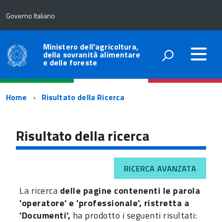
Governo Italiano
Ministero dell'agricoltura,
della sovranità alimentare
e delle foreste
Percorso
Home
Risultato della Ricerca
di
navigazione
Risultato della ricerca
RICERCA AVANZATA
La ricerca
delle pagine contenenti le parola
'operatore' e 'professionale', ristretta a
'Documenti',
ha prodotto i seguenti risultati: