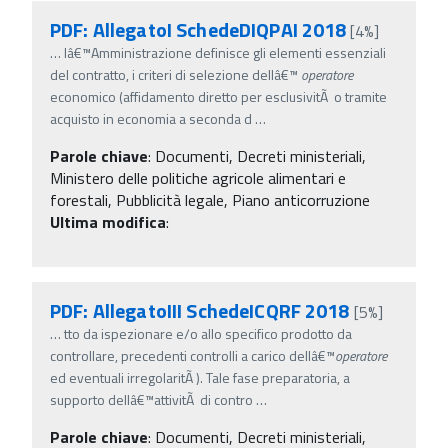
PDF: AllegatoI SchedeDIQPAI 2018
[4%]
…
lâ€™Amministrazione definisce gli elementi essenziali
del contratto, i criteri di selezione dellâ€™
operatore
economico (affidamento diretto per esclusivitÃ o tramite
acquisto in economia a seconda d
…
Parole chiave
:
Documenti, Decreti ministeriali,
Ministero delle politiche agricole alimentari e
forestali, Pubblicità legale, Piano anticorruzione
Ultima modifica
:
PDF: AllegatoIII SchedeICQRF 2018
[5%]
…
tto da ispezionare e/o allo specifico prodotto da
controllare, precedenti controlli a carico dellâ€™
operatore
ed eventuali irregolaritÃ ). Tale fase preparatoria, a
supporto dellâ€™attivitÃ di contro
…
Parole chiave
:
Documenti, Decreti ministeriali,