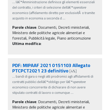
…
lâ€™Amministrazione definisce gli elementi essenziali
del contratto, i criteri di selezione dellâ€™
operatore
economico (affidamento diretto per esclusivitÃ o tramite
acquisto in economia a seconda d
…
Parole chiave
:
Documenti, Decreti ministeriali,
Ministero delle politiche agricole alimentari e
forestali, Pubblicità legale, Piano anticorruzione
Ultima modifica
:
PDF: MIPAAF 2021 0151103 Allegato
PTCPCT2021 23 definitivo
[4%]
…
bandi di gara o negli atti prodromici agli affidamenti di
contratti pubblici dellâ€™obbligo per lâ€™
operatore
economico concorrente di dichiarare di non avere
stipulato contratti di lavoro o comunque
…
Parole chiave
:
Documenti, Decreti ministeriali,
Ministero delle politiche agricole alimentari e