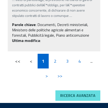
contratti pubblici dellâ€™obbligo, per lâ€™
operatore
economico concorrente, di dichiarare di non avere
stipulato contratti di lavoro o comunque
…
Parole chiave
:
Documenti, Decreti ministeriali,
Ministero delle politiche agricole alimentari e
forestali, Pubblicità legale, Piano anticorruzione
Ultima modifica
:
<<
<
1
2
3
4
...
>
>>
RICERCA AVANZATA