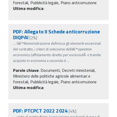
forestali, Pubblicità legale, Piano anticorruzione
Ultima modifica
:
PDF: Allegato II Schede anticorruzione
DIQPAI
[2%]
…
lâ€™Amministrazione definisce gli elementi essenziali
del contratto, i criteri di selezione dellâ€™
operatore
economico (affidamento diretto per esclusivitÃ o tramite
acquisto in economia a seconda d
…
Parole chiave
:
Documenti, Decreti ministeriali,
Ministero delle politiche agricole alimentari e
forestali, Pubblicità legale, Piano anticorruzione
Ultima modifica
:
PDF: PTCPCT 2022 2024
[4%]
…
vieto di pantouflage; la previsione nei bandi di gara di