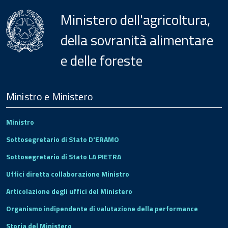
Ministero dell'agricoltura,
della sovranità alimentare
e delle foreste
Menu
Footer
Ministro e Ministero
Ministro
Sottosegretario di Stato D'ERAMO
Sottosegretario di Stato LA PIETRA
Uffici diretta collaborazione Ministro
Articolazione degli uffici del Ministero
Organismo indipendente di valutazione della performance
Storia del Ministero