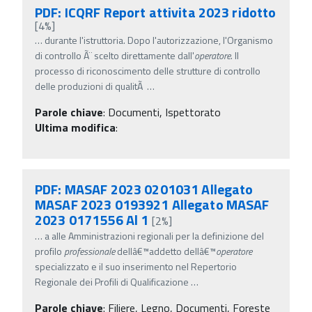
PDF: ICQRF Report attivita 2023 ridotto
[4%]
…
durante l'istruttoria. Dopo l'autorizzazione, l'Organismo
di controllo Ã¨ scelto direttamente dall'
operatore
. Il
processo di riconoscimento delle strutture di controllo
delle produzioni di qualitÃ
…
Parole chiave
:
Documenti, Ispettorato
Ultima modifica
:
PDF: MASAF 2023 0201031 Allegato
MASAF 2023 0193921 Allegato MASAF
2023 0171556 Al 1
[2%]
…
a alle Amministrazioni regionali per la definizione del
profilo
professionale
dellâ€™addetto dellâ€™
operatore
specializzato e il suo inserimento nel Repertorio
Regionale dei Profili di Qualificazione
…
Parole chiave
:
Filiere, Legno, Documenti, Foreste