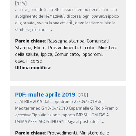
[11%]
…
in ragione dello stretto lasso di tempo necessario allo
svolgimento dellâ€™attivitÃ di corsa: ogni
operatore
ippico
di giornata , svolta la sua attivitÃ , deve lasciare subito la
struttura; d) la pos
…
Parole chiave
:
Rassegna stampa, Comunicati
Stampa, Filiere, Provvedimenti, Circolari, Ministero
della salute, Ippica, Comunicato, Ippodromi,
cavalli_corse
Ultima modifica
:
PDF: multe aprile 2019
[37%]
…
APRILE 2019 Data Ippodromo 22/04/2019 del
Mediterraneo G 19/04/2019 Capannelle G Titolo Premio
operatore
Tipo Violazione Importo IMPISH LOMITAS A
PRIMA AFFE' AGOSTINO 45 -Paga al posto del r
…
Parole chiave
:
Provvedimenti, Ministero delle