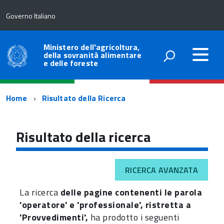
Governo Italiano
Ministero dell'agricoltura,
della sovranità alimentare
e delle foreste
Percorso
Home
Risultato della Ricerca
di
navigazione
Risultato della ricerca
RICERCA AVANZATA
La ricerca
delle pagine contenenti le parola
'operatore' e 'professionale', ristretta a
'Provvedimenti',
ha prodotto i seguenti