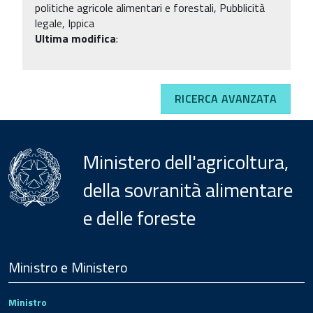
politiche agricole alimentari e forestali, Pubblicità
legale, Ippica
Ultima modifica
:
RICERCA AVANZATA
Ministero dell'agricoltura,
della sovranità alimentare
e delle foreste
Menu
Footer
Ministro e Ministero
Ministro