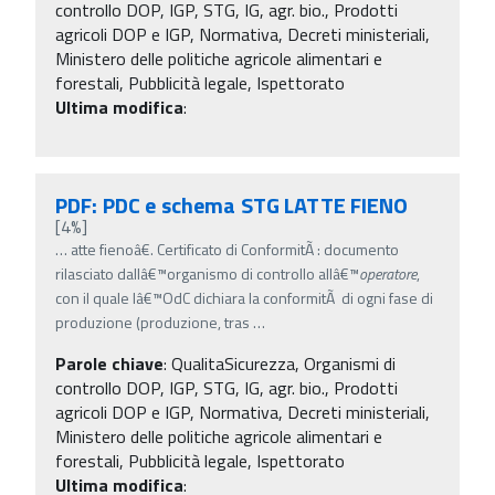
controllo DOP, IGP, STG, IG, agr. bio., Prodotti
agricoli DOP e IGP, Normativa, Decreti ministeriali,
Ministero delle politiche agricole alimentari e
forestali, Pubblicità legale, Ispettorato
Ultima modifica
:
PDF: PDC e schema STG LATTE FIENO
[4%]
…
atte fienoâ€. Certificato di ConformitÃ : documento
rilasciato dallâ€™organismo di controllo allâ€™
operatore
,
con il quale lâ€™OdC dichiara la conformitÃ di ogni fase di
produzione (produzione, tras
…
Parole chiave
:
QualitaSicurezza, Organismi di
controllo DOP, IGP, STG, IG, agr. bio., Prodotti
agricoli DOP e IGP, Normativa, Decreti ministeriali,
Ministero delle politiche agricole alimentari e
forestali, Pubblicità legale, Ispettorato
Ultima modifica
: