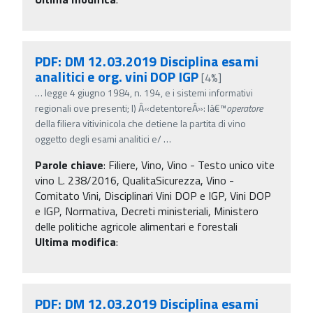
PDF: DM 12.03.2019 Disciplina esami
analitici e org. vini DOP IGP
[4%]
…
legge 4 giugno 1984, n. 194, e i sistemi informativi
regionali ove presenti; l) Â«detentoreÂ»: lâ€™
operatore
della filiera vitivinicola che detiene la partita di vino
oggetto degli esami analitici e/
…
Parole chiave
:
Filiere, Vino, Vino - Testo unico vite
vino L. 238/2016, QualitaSicurezza, Vino -
Comitato Vini, Disciplinari Vini DOP e IGP, Vini DOP
e IGP, Normativa, Decreti ministeriali, Ministero
delle politiche agricole alimentari e forestali
Ultima modifica
:
PDF: DM 12.03.2019 Disciplina esami