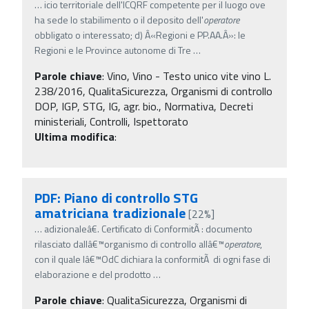
…
icio territoriale dell'ICQRF competente per il luogo ove
ha sede lo stabilimento o il deposito dell'
operatore
obbligato o interessato; d) Â«Regioni e PP.AA.Â»: le
Regioni e le Province autonome di Tre
…
Parole chiave
:
Vino, Vino - Testo unico vite vino L.
238/2016, QualitaSicurezza, Organismi di controllo
DOP, IGP, STG, IG, agr. bio., Normativa, Decreti
ministeriali, Controlli, Ispettorato
Ultima modifica
:
PDF: Piano di controllo STG
amatriciana tradizionale
[22%]
…
adizionaleâ€. Certificato di ConformitÃ : documento
rilasciato dallâ€™organismo di controllo allâ€™
operatore
,
con il quale lâ€™OdC dichiara la conformitÃ di ogni fase di
elaborazione e del prodotto
…
Parole chiave
:
QualitaSicurezza, Organismi di