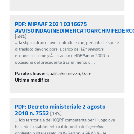
PDF: MIPAAF 2021 0316675
AVVISOINDAGINEDIMERCATOARCHIVIFEDERC
[68%]
…
la stipula di un nuovo contratto e che, pertanto, le spese
di trasloco devono porsi a carico dellâ€™
operatore
economico, come giÃ accaduto nellâ€™anno 2008 in
occasione del precedente trasferimento d
…
Parole chiave
:
QualitaSicurezza, Gare
Ultima modifica
:
PDF: Decreto ministeriale 2 agosto
2018 n. 7552
[13%]
…
icio territoriale dell'ICQRF competente per il luogo ove
ha sede lo stabilimento o il deposito dell'
operatore
obbligato o interessato; d) Â«Regioni e PP.AA.Â»: le