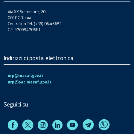
Via XX Settembre, 20
00187 Roma
Centralino Tel. (+39) 06.46651
C.F. 97099470581
Indirizzi di posta elettronica
urp@masaf.gov.it
urp@pec.masaf.gov.it
Seguici su
Facebook
Instagram
Linkedin
Youtube
X
Telegram
Whatsapp