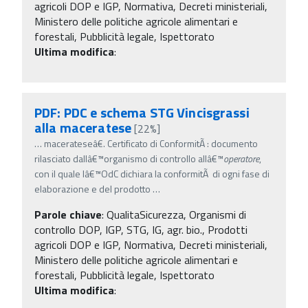
agricoli DOP e IGP, Normativa, Decreti ministeriali,
Ministero delle politiche agricole alimentari e
forestali, Pubblicità legale, Ispettorato
Ultima modifica
:
PDF: PDC e schema STG Vincisgrassi
alla maceratese
[22%]
…
macerateseâ€. Certificato di ConformitÃ : documento
rilasciato dallâ€™organismo di controllo allâ€™
operatore
,
con il quale lâ€™OdC dichiara la conformitÃ di ogni fase di
elaborazione e del prodotto
…
Parole chiave
:
QualitaSicurezza, Organismi di
controllo DOP, IGP, STG, IG, agr. bio., Prodotti
agricoli DOP e IGP, Normativa, Decreti ministeriali,
Ministero delle politiche agricole alimentari e
forestali, Pubblicità legale, Ispettorato
Ultima modifica
: