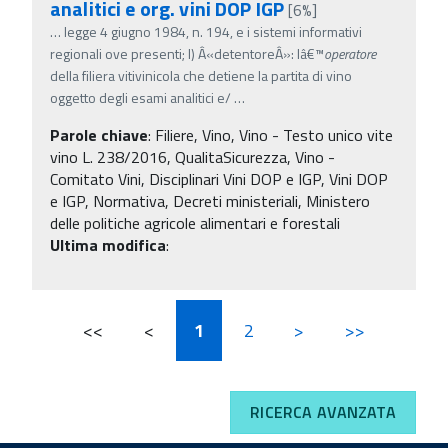
analitici e org. vini DOP IGP
[6%]
…
legge 4 giugno 1984, n. 194, e i sistemi informativi
regionali ove presenti; l) Â«detentoreÂ»: lâ€™
operatore
della filiera vitivinicola che detiene la partita di vino
oggetto degli esami analitici e/
…
Parole chiave
:
Filiere, Vino, Vino - Testo unico vite
vino L. 238/2016, QualitaSicurezza, Vino -
Comitato Vini, Disciplinari Vini DOP e IGP, Vini DOP
e IGP, Normativa, Decreti ministeriali, Ministero
delle politiche agricole alimentari e forestali
Ultima modifica
:
<<
<
1
2
>
>>
RICERCA AVANZATA