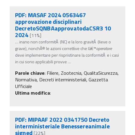
PDF: MASAF 2024 0563467
approvazione disciplinari
DecretoSQNBAapprovatodaCSR3 10
2024
[11%]
…
inano non conformitÃ (NC) e la loro gravitÃ (lieve o
grave), nonchÃ© le azioni correttive che lâ€™
operatore
deve implementare per rispristinare la conformitÃ e i casi
in cui sono applicabili provve
…
Parole chiave
:
Filiere, Zootecnia, QualitaSicurezza,
Normativa, Decreti interministeriali, Gazzetta
Ufficiale
Ultima modifica
:
PDF: MIPAAF 2022 0341750 Decreto
interministeriale Benessereanimale
signed
[22%]