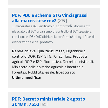
PDF: PDC e schema STG Vincisgrassi
alla maceratese rev2
[23%]
…
macerateseâ€. Certificato di ConformitÃ : documento
rilasciato dallâ€™organismo di controllo allâ€™
operatore
,
con il quale lâ€™OdC dichiara la conformitÃ di ogni fase di
elaborazione e del prodotto
…
Parole chiave
:
QualitaSicurezza, Organismi di
controllo DOP, IGP, STG, IG, agr. bio., Prodotti
agricoli DOP e IGP, Normativa, Decreti ministeriali,
Ministero delle politiche agricole alimentari e
forestali, Pubblicità legale, Ispettorato
Ultima modifica
:
PDF: Decreto ministeriale 2 agosto
2018 n. 7552
[5%]