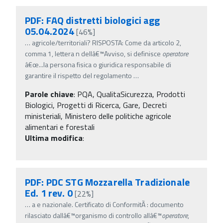
PDF: FAQ distretti biologici agg
05.04.2024
[46%]
…
agricole/territoriali? RISPOSTA: Come da articolo 2,
comma 1, lettera n dellâ€™Avviso, si definisce
operatore
â€œ...la persona fisica o giuridica responsabile di
garantire il rispetto del regolamento
…
Parole chiave
:
PQA, QualitaSicurezza, Prodotti
Biologici, Progetti di Ricerca, Gare, Decreti
ministeriali, Ministero delle politiche agricole
alimentari e forestali
Ultima modifica
:
PDF: PDC STG Mozzarella Tradizionale
Ed. 1 rev. 0
[22%]
…
a e nazionale. Certificato di ConformitÃ : documento
rilasciato dallâ€™organismo di controllo allâ€™
operatore
,