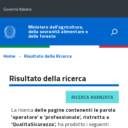
Governo Italiano
Ministero dell'agricoltura,
della sovranità alimentare e
delle foreste
Percorso
Home
Risultato della Ricerca
di
navigazione
Risultato della ricerca
RICERCA AVANZATA
La ricerca
delle pagine contenenti le parola
'operatore' e 'professionale', ristretta a
'QualitaSicurezza',
ha prodotto i seguenti