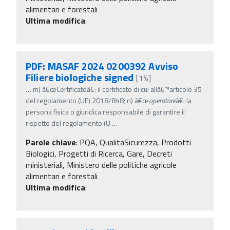
alimentari e forestali
Ultima modifica
:
PDF: MASAF 2024 0200392 Avviso
Filiere biologiche signed
[1%]
…
m) â€œCertificatoâ€: il certificato di cui allâ€™articolo 35
del regolamento (UE) 2018/848; n) â€œ
operatore
â€: la
persona fisica o giuridica responsabile di garantire il
rispetto del regolamento (U
…
Parole chiave
:
PQA, QualitaSicurezza, Prodotti
Biologici, Progetti di Ricerca, Gare, Decreti
ministeriali, Ministero delle politiche agricole
alimentari e forestali
Ultima modifica
: