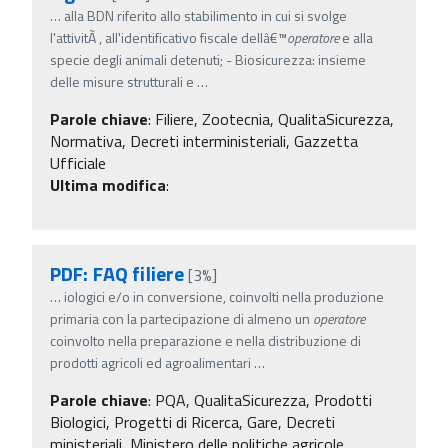
…
alla BDN riferito allo stabilimento in cui si svolge
l'attivitÃ , all'identificativo fiscale dellâ€™
operatore
e alla
specie degli animali detenuti; - Biosicurezza: insieme
delle misure strutturali e
…
Parole chiave
:
Filiere, Zootecnia, QualitaSicurezza,
Normativa, Decreti interministeriali, Gazzetta
Ufficiale
Ultima modifica
:
PDF: FAQ filiere
[3%]
…
iologici e/o in conversione, coinvolti nella produzione
primaria con la partecipazione di almeno un
operatore
coinvolto nella preparazione e nella distribuzione di
prodotti agricoli ed agroalimentari
…
Parole chiave
:
PQA, QualitaSicurezza, Prodotti
Biologici, Progetti di Ricerca, Gare, Decreti
ministeriali, Ministero delle politiche agricole