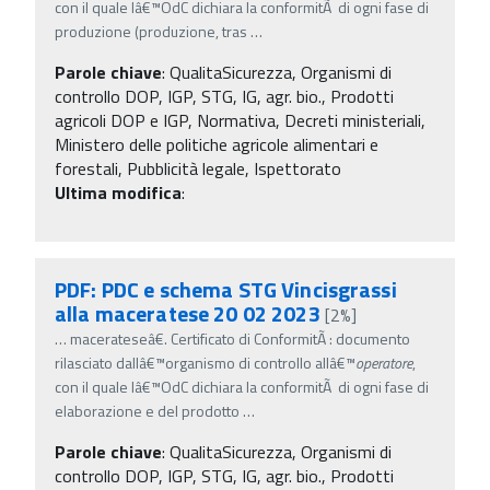
con il quale lâ€™OdC dichiara la conformitÃ di ogni fase di
produzione (produzione, tras
…
Parole chiave
:
QualitaSicurezza, Organismi di
controllo DOP, IGP, STG, IG, agr. bio., Prodotti
agricoli DOP e IGP, Normativa, Decreti ministeriali,
Ministero delle politiche agricole alimentari e
forestali, Pubblicità legale, Ispettorato
Ultima modifica
:
PDF: PDC e schema STG Vincisgrassi
alla maceratese 20 02 2023
[2%]
…
macerateseâ€. Certificato di ConformitÃ : documento
rilasciato dallâ€™organismo di controllo allâ€™
operatore
,
con il quale lâ€™OdC dichiara la conformitÃ di ogni fase di
elaborazione e del prodotto
…
Parole chiave
:
QualitaSicurezza, Organismi di
controllo DOP, IGP, STG, IG, agr. bio., Prodotti