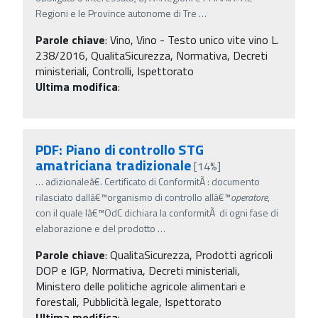
Regioni e le Province autonome di Tre
…
Parole chiave
:
Vino, Vino - Testo unico vite vino L.
238/2016, QualitaSicurezza, Normativa, Decreti
ministeriali, Controlli, Ispettorato
Ultima modifica
:
PDF: Piano di controllo STG
amatriciana tradizionale
[14%]
…
adizionaleâ€. Certificato di ConformitÃ : documento
rilasciato dallâ€™organismo di controllo allâ€™
operatore
,
con il quale lâ€™OdC dichiara la conformitÃ di ogni fase di
elaborazione e del prodotto
…
Parole chiave
:
QualitaSicurezza, Prodotti agricoli
DOP e IGP, Normativa, Decreti ministeriali,
Ministero delle politiche agricole alimentari e
forestali, Pubblicità legale, Ispettorato
Ultima modifica
: