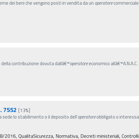
me dei beni che vengono posti in vendita da un
operatore
commerciale p
ento della contribuzione dovuta dallâ€™
operatore
economico allâ€™A.N.A.C. .......
n. 7552
[13%]
a sede lo stabilimento o il deposito dell'
operatore
obbligato o interessat
38/2016, QualitaSicurezza, Normativa, Decreti ministeriali, Controll