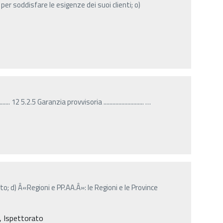
er soddisfare le esigenze dei suoi clienti; o)
 12 5.2.5 Garanzia provvisoria ...........................
…
o; d) Â«Regioni e PP.AA.Â»: le Regioni e le Province
i, Ispettorato