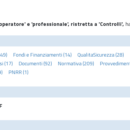
peratore' e 'professionale', ristretta a 'Controlli',
ha
(49)
Fondi e Finanziamenti (14)
QualitaSicurezza (28)
i (17)
Documenti (92)
Normativa (209)
Provvedimenti
9)
PNRR (1)
F