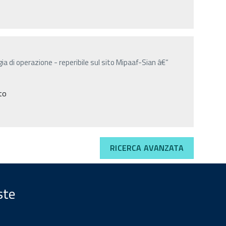
ia di operazione - reperibile sul sito Mipaaf-Sian â€“
ato
RICERCA AVANZATA
ste