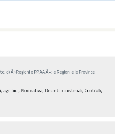
o; d) Â«Regioni e PP.AA.Â»: le Regioni e le Province
gr. bio., Normativa, Decreti ministeriali, Controlli,