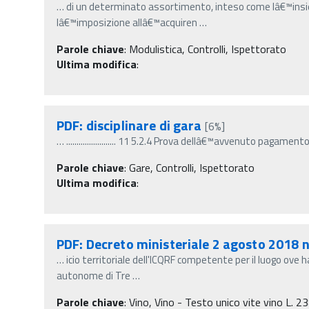
…
di un determinato assortimento, inteso come lâ€™insie
lâ€™imposizione allâ€™acquiren
…
Parole chiave
:
Modulistica, Controlli, Ispettorato
Ultima modifica
:
PDF: disciplinare di gara
[6%]
…
........................ 11 5.2.4 Prova dellâ€™avvenuto pagam
Parole chiave
:
Gare, Controlli, Ispettorato
Ultima modifica
:
PDF: Decreto ministeriale 2 agosto 2018 
…
icio territoriale dell'ICQRF competente per il luogo ove h
autonome di Tre
…
Parole chiave
:
Vino, Vino - Testo unico vite vino L. 2