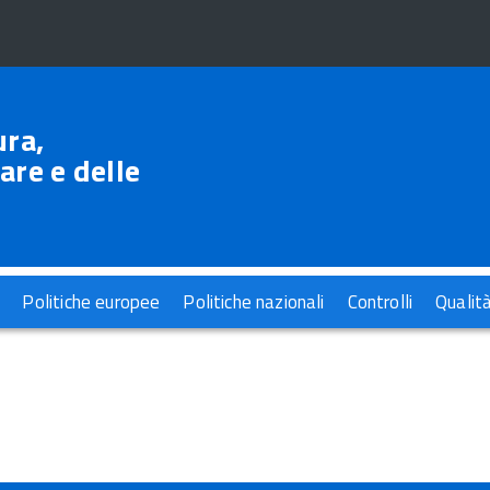
ura,
are e delle
Politiche europee
Politiche nazionali
Controlli
Qualit