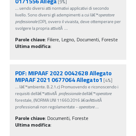
0171556 Allega
[9%]
…
uendo diversi atti normativi applicativi di secondo
livello. Sono diversi gli adempimenti a cui lâ€™
operatore
professionale
(OP), ovvero il vivaista, deve ottemperare per
svolgere la propria attivitÃ
…
Parole chiave
:
Filiere, Legno, Documenti, Foreste
Ultima modifica
:
PDF: MIPAAF 2022 0042628 Allegato
MIPAAF 2021 0677064 Allegato1
[4%]
…
lâ€™ambiente. B.2.1.c) Promuovendo e riconoscendo i
requisiti dellâ€™attivitÃ
professionale
dellâ€™
operatore
forestale, (NORMA UNI 11660:2016 â€œAttivitÃ
professionali non regolamentate -
operatore
…
Parole chiave
:
Documenti, Foreste
Ultima modifica
: