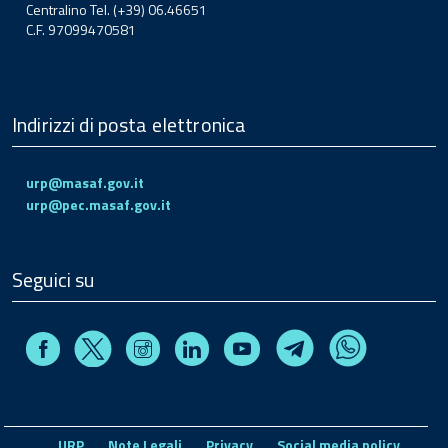
Centralino Tel. (+39) 06.46651
C.F. 97099470581
Indirizzi di posta elettronica
urp@masaf.gov.it
urp@pec.masaf.gov.it
Seguici su
Facebook
Instagram
Linkedin
Youtube
X
Telegram
Whatsapp
URP
Note Legali
Privacy
Social media policy