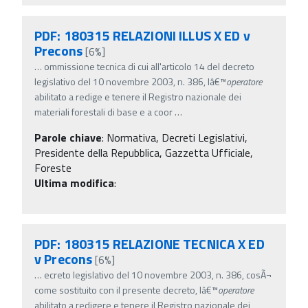
PDF: 180315 RELAZIONI ILLUS X ED v
Precons
[6%]
…
ommissione tecnica di cui all'articolo 14 del decreto
legislativo del 10 novembre 2003, n. 386, lâ€™
operatore
abilitato a redige e tenere il Registro nazionale dei
materiali forestali di base e a coor
…
Parole chiave
:
Normativa, Decreti Legislativi,
Presidente della Repubblica, Gazzetta Ufficiale,
Foreste
Ultima modifica
:
PDF: 180315 RELAZIONE TECNICA X ED
v Precons
[6%]
…
ecreto legislativo del 10 novembre 2003, n. 386, cosÃ¬
come sostituito con il presente decreto, lâ€™
operatore
abilitato a redigere e tenere il Registro nazionale dei