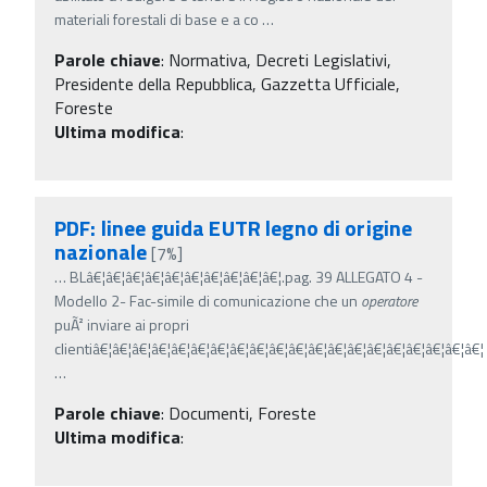
materiali forestali di base e a co
…
Parole chiave
:
Normativa, Decreti Legislativi,
Presidente della Repubblica, Gazzetta Ufficiale,
Foreste
Ultima modifica
:
PDF: linee guida EUTR legno di origine
nazionale
[7%]
…
BLâ€¦â€¦â€¦â€¦â€¦â€¦â€¦â€¦â€¦â€¦.pag. 39 ALLEGATO 4 -
Modello 2- Fac-simile di comunicazione che un
operatore
puÃ² inviare ai propri
clientiâ€¦â€¦â€¦â€¦â€¦â€¦â€¦â€¦â€¦â€¦â€¦â€¦â€¦â€¦â€¦â€¦â€¦â€¦â€¦â€¦
…
Parole chiave
:
Documenti, Foreste
Ultima modifica
: