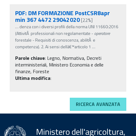
PDF: DM FORMAZIONE PostCSR8apr
min 367 4472 29042020
[22%]
…
denza con i diversi profili della norma UNI 11660:2016
(AttivitÃ professionali non regolamentate -
operatore
forestale - Requisiti di conoscenza, abilitÃ e
competenza). 2. Ai sensi dellâ€™articolo 1
…
Parole chiave
:
Legno, Normativa, Decreti
interministeriali, Ministero Economia e delle
finanze, Foreste
Ultima modifica
:
RICERCA AVANZATA
Ministero dell'agricoltura,