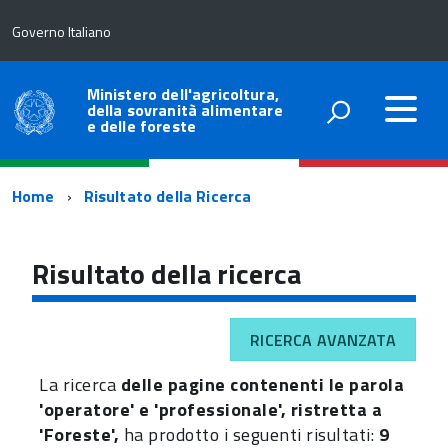
Governo Italiano
Ministero dell'agricoltura,
della sovranità alimentare
e delle foreste
Percorso
Home
Risultato della Ricerca
di
navigazione
Risultato della ricerca
RICERCA AVANZATA
La ricerca
delle pagine contenenti le parola
'operatore' e 'professionale', ristretta a
'Foreste',
ha prodotto i seguenti risultati:
9