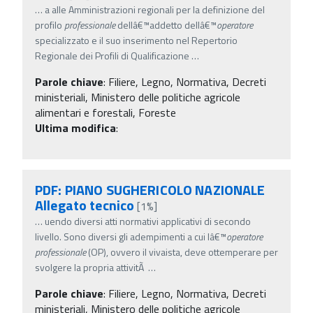
…
a alle Amministrazioni regionali per la definizione del
profilo
professionale
dellâ€™addetto dellâ€™
operatore
specializzato e il suo inserimento nel Repertorio
Regionale dei Profili di Qualificazione
…
Parole chiave
:
Filiere, Legno, Normativa, Decreti
ministeriali, Ministero delle politiche agricole
alimentari e forestali, Foreste
Ultima modifica
:
PDF: PIANO SUGHERICOLO NAZIONALE
Allegato tecnico
[1%]
…
uendo diversi atti normativi applicativi di secondo
livello. Sono diversi gli adempimenti a cui lâ€™
operatore
professionale
(OP), ovvero il vivaista, deve ottemperare per
svolgere la propria attivitÃ
…
Parole chiave
:
Filiere, Legno, Normativa, Decreti
ministeriali, Ministero delle politiche agricole