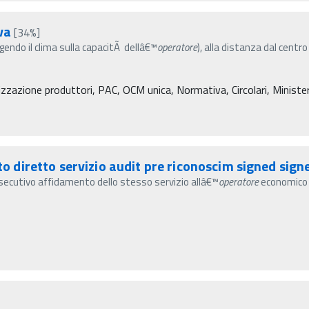
va
[34%]
(agendo il clima sulla capacitÃ dellâ€™
operatore
), alla distanza dal centro
zzazione produttori, PAC, OCM unica, Normativa, Circolari, Ministero 
diretto servizio audit pre riconoscim signed sign
ecutivo affidamento dello stesso servizio allâ€™
operatore
economico 