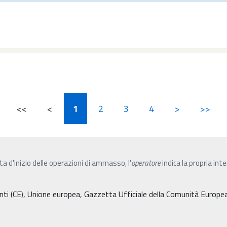
<<
<
1
2
3
4
>
>>
ta d'inizio delle operazioni di ammasso, l'
operatore
indica la propria inte
i (CE), Unione europea, Gazzetta Ufficiale della Comunità Europe