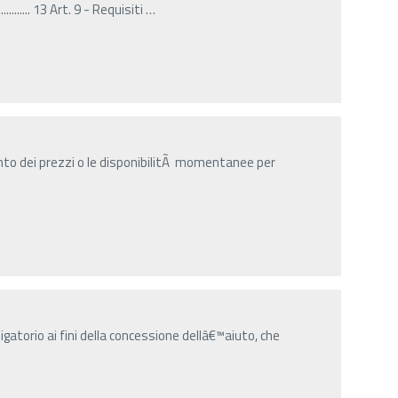
......... 13 Art. 9 - Requisiti
…
nto dei prezzi o le disponibilitÃ momentanee per
gatorio ai fini della concessione dellâ€™aiuto, che