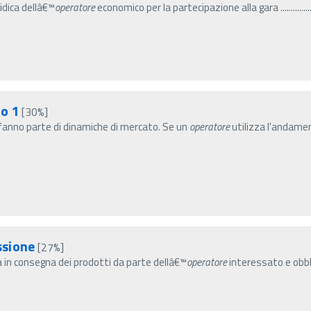
a giuridica dellâ€™
operatore
economico per la partecipazione alla gara .................
io 1
[30%]
© fanno parte di dinamiche di mercato. Se un
operatore
utilizza l'andame
ssione
[27%]
sa in consegna dei prodotti da parte dellâ€™
operatore
interessato e obbli