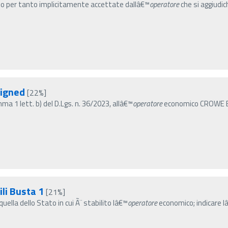
ono per tanto implicitamente accettate dallâ€™
operatore
che si aggiudic
igned
[22%]
ma 1 lett. b) del D.Lgs. n. 36/2023, allâ€™
operatore
economico CROWE BOMP
ili Busta 1
[21%]
uella dello Stato in cui Ã¨ stabilito lâ€™
operatore
economico; indicare l