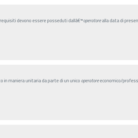
 i requisiti devono essere posseduti dallâ€™
operatore
alla data di pres
to in maniera unitaria da parte di un unico
operatore
economico/professi