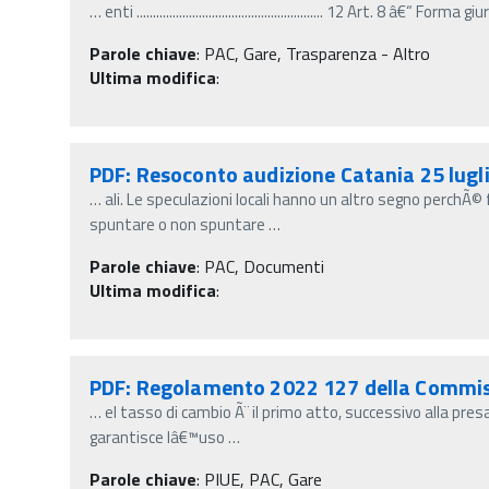
…
enti ......................................................... 12 Art. 8 â€“ Form
Parole chiave
:
PAC, Gare, Trasparenza - Altro
Ultima modifica
:
PDF: Resoconto audizione Catania 25 lugl
…
ali. Le speculazioni locali hanno un altro segno perchÃ
spuntare o non spuntare
…
Parole chiave
:
PAC, Documenti
Ultima modifica
:
PDF: Regolamento 2022 127 della Commi
…
el tasso di cambio Ã¨ il primo atto, successivo alla pre
garantisce lâ€™uso
…
Parole chiave
:
PIUE, PAC, Gare