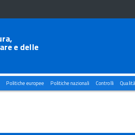
ura,
are e delle
Politiche europee
Politiche nazionali
Controlli
Qualit