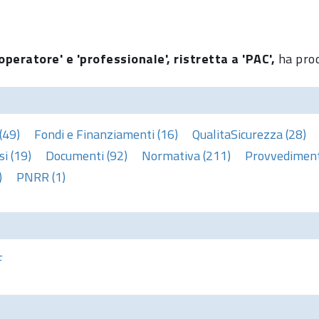
operatore' e 'professionale', ristretta a 'PAC',
ha prod
(49)
Fondi e Finanziamenti (16)
QualitaSicurezza (28)
i (19)
Documenti (92)
Normativa (211)
Provvedimenti
)
PNRR (1)
F