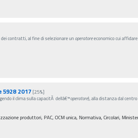
 dei contratti, al fine di selezionare un
operatore
economico cui affidare i
re 5928 2017
[25%]
(agendo il clima sulla capacitÃ dellâ€™
operatore
), alla distanza dal centro
zzazione produttori, PAC, OCM unica, Normativa, Circolari, Ministero 