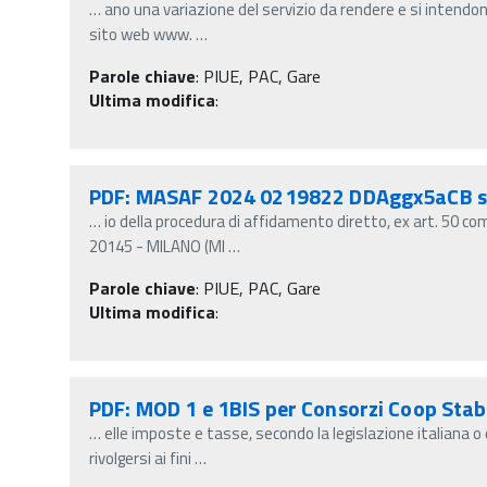
…
ano una variazione del servizio da rendere e si intend
sito web www.
…
Parole chiave
:
PIUE, PAC, Gare
Ultima modifica
:
PDF: MASAF 2024 0219822 DDAggx5aCB s
…
io della procedura di affidamento diretto, ex art. 50 com
20145 - MILANO (MI
…
Parole chiave
:
PIUE, PAC, Gare
Ultima modifica
:
PDF: MOD 1 e 1BIS per Consorzi Coop Stab
…
elle imposte e tasse, secondo la legislazione italiana o q
rivolgersi ai fini
…