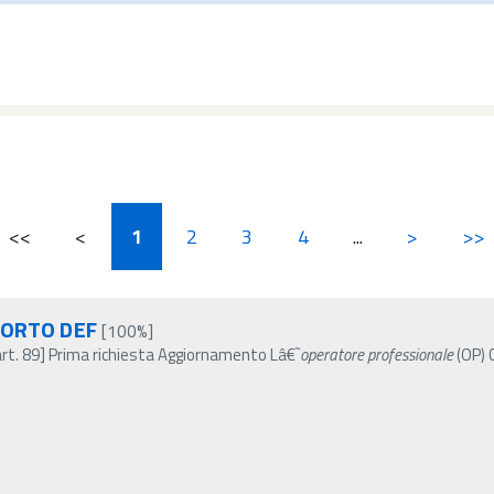
<<
<
1
2
3
4
...
>
>>
PORTO DEF
[100%]
art. 89] Prima richiesta Aggiornamento Lâ€˜
operatore
professionale
(OP) 