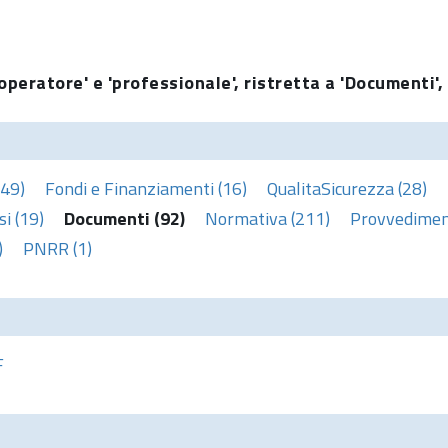
operatore' e 'professionale', ristretta a 'Documenti',
(49)
Fondi e Finanziamenti (16)
QualitaSicurezza (28)
i (19)
Documenti (92)
Normativa (211)
Provvediment
)
PNRR (1)
F