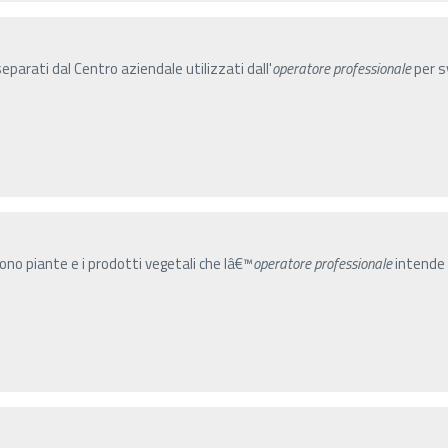
parati dal Centro aziendale utilizzati dall'
operatore
professionale
per sv
gono piante e i prodotti vegetali che lâ€™
operatore
professionale
intende 