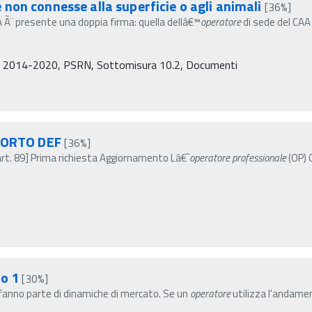
non connesse alla superficie o agli animali
[36%]
 Ã¨ presente una doppia firma: quella dellâ€™
operatore
di sede del CAA
mi 2014-2020, PSRN, Sottomisura 10.2, Documenti
PORTO DEF
[36%]
art. 89] Prima richiesta Aggiornamento Lâ€˜
operatore
professionale
(OP) 
io 1
[30%]
© fanno parte di dinamiche di mercato. Se un
operatore
utilizza l'andame