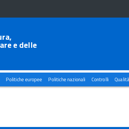
ura,
are e delle
Politiche europee
Politiche nazionali
Controlli
Qualit