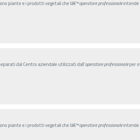
gono piante e i prodotti vegetali che lâ€™
operatore
professionale
intende 
parati dal Centro aziendale utilizzati dall'
operatore
professionale
per sv
gono piante e i prodotti vegetali che lâ€™
operatore
professionale
intende 