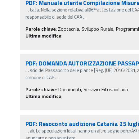
PDF: Manuale utente Compilazione Misure 
…
tata. Nella sezione relativa allâ€™attestazione del CAA
responsabile di sede del CAA
…
Parole chiave
:
Zootecnia, Sviluppo Rurale, Program
Ultima modifica
:
PDF: DOMANDA AUTORIZZAZIONE PASSA
…
scio del Passaporto delle piante [Reg. (UE) 2016/2031, 
comune di CAP
…
Parole chiave
:
Documenti, Servizio Fitosanitario
Ultima modifica
:
PDF: Resoconto audizione Catania 25 lugl
…
ali. Le speculazioni locali hanno un altro segno perchÃ
spuntare o non spuntare
…