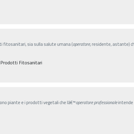
ti fitosanitari, sia sulla salute umana (
operatore
, residente, astante) c
 Prodotti Fitosanitari
gono piante e i prodotti vegetali che lâ€™
operatore
professionale
intende 