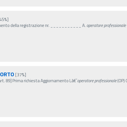
45%]
namento della registrazione nr. ___________ A.
operatore
professionale
PORTO
[37%]
art. 89] Prima richiesta Aggiornamento Lâ€˜
operatore
professionale
(OP) 