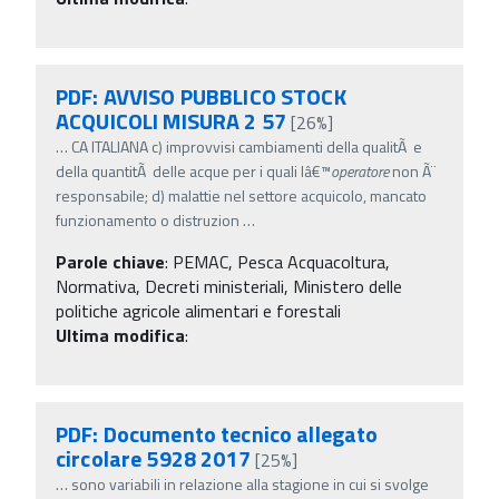
PDF: AVVISO PUBBLICO STOCK
ACQUICOLI MISURA 2 57
[26%]
…
CA ITALIANA c) improvvisi cambiamenti della qualitÃ e
della quantitÃ delle acque per i quali lâ€™
operatore
non Ã¨
responsabile; d) malattie nel settore acquicolo, mancato
funzionamento o distruzion
…
Parole chiave
:
PEMAC, Pesca Acquacoltura,
Normativa, Decreti ministeriali, Ministero delle
politiche agricole alimentari e forestali
Ultima modifica
:
PDF: Documento tecnico allegato
circolare 5928 2017
[25%]
…
sono variabili in relazione alla stagione in cui si svolge