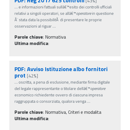
PDF: Reg 2017 625 controlli
[43%]
…
e informazioni fattuali sullâ€™esito dei controlli ufficiali
relativi a singoli operatori, se allâ€™
operatore
in questione
Ã¨ stata data la possibilitÃ di presentare le proprie
osservazioni al riguar
…
Parole chiave
:
Normativa
Ultima modifica
:
PDF: Avviso Istituzione albo fornitori
prot
[42%]
…
oscritta, a pena di esclusione, mediante firma digitale
del legale rappresentante o titolare dellâ€™
operatore
economico richiedente ovvero di ciascuna impresa
raggruppata o consorziata, qualora venga
…
Parole chiave
:
Normativa, Criteri e modalita
Ultima modifica
: