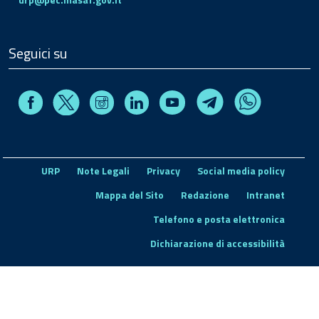
Seguici su
Facebook
Instagram
Linkedin
Youtube
X
Telegram
Whatsapp
URP
Note Legali
Privacy
Social media policy
Mappa del Sito
Redazione
Intranet
Telefono e posta elettronica
Dichiarazione di accessibilità