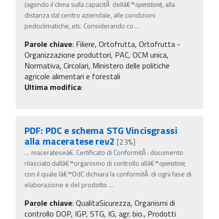
(agendo il clima sulla capacitÃ dellâ€™
operatore
), alla
distanza dal centro aziendale, alle condizioni
pedoclimatiche, etc. Considerando co
…
Parole chiave
:
Filiere, Ortofrutta, Ortofrutta -
Organizzazione produttori, PAC, OCM unica,
Normativa, Circolari, Ministero delle politiche
agricole alimentari e forestali
Ultima modifica
:
PDF: PDC e schema STG Vincisgrassi
alla maceratese rev2
[23%]
…
macerateseâ€. Certificato di ConformitÃ : documento
rilasciato dallâ€™organismo di controllo allâ€™
operatore
,
con il quale lâ€™OdC dichiara la conformitÃ di ogni fase di
elaborazione e del prodotto
…
Parole chiave
:
QualitaSicurezza, Organismi di
controllo DOP, IGP, STG, IG, agr. bio., Prodotti