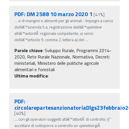
PDF: DM 2588 10 marzo 2020 1
[41%]
…
e di mangimi o alimenti per gli animali - Impegni a carico
dellâ€™azienda 5.a. registrazione dellâ€™
operatore
allâ€™autoritÃ regionale competente, ai sensi
dellâ€™articolo 9, comma 2, lettera a) del
…
Parole chiave
:
Sviluppo Rurale, Programmi 2014-
2020, Rete Rurale Nazionale, Normativa, Decreti
ministeriali, Ministero delle politiche agricole
alimentari e forestali
Ultima modifica
:
PDF:
circolarepartesanzionatoriaDlgs23febbraio
[40%]
…
con gli operatori soggetti allâ€™attivitÃ di controllo; ïƒ˜
accettare di sottoporre a controllo un
operatore
giÃ