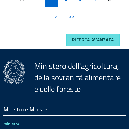
>
>>
RICERCA AVANZATA
Ministero dell'agricoltura,
della sovranità alimentare
e delle foreste
Menu
Footer
Ministro e Ministero
Ministro