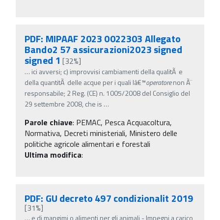
PDF: MIPAAF 2023 0022303 Allegato
Bando2 57 assicurazioni2023 signed
signed 1
[32%]
…
ici avversi; c) improvvisi cambiamenti della qualitÃ e
della quantitÃ delle acque per i quali lâ€™
operatore
non Ã¨
responsabile; 2 Reg. (CE) n. 1005/2008 del Consiglio del
29 settembre 2008, che is
…
Parole chiave
:
PEMAC, Pesca Acquacoltura,
Normativa, Decreti ministeriali, Ministero delle
politiche agricole alimentari e forestali
Ultima modifica
:
PDF: GU decreto 497 condizionalit 2019
[31%]
…
e di mangimi o alimenti per gli animali - Impegni a carico