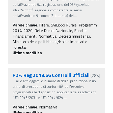
dellâ€™azienda 5.a. registrazione dellâ€™
operatore
allâ€™autoritÃ regionale competente, ai sensi
dellâ€™articolo 9, comma 2, lettera a) del
…
Parole chiave
:
Filiere, Sviluppo Rurale, Programmi
2014-2020, Rete Rurale Nazionale, Fondi e
Finanziamenti, Normativa, Decreti ministeriali,
Ministero delle politiche agricole alimentari e
forestali
Ultima modifica
:
PDF: Reg 2019.66 Controlli ufficiali
[28%]
…
ali o altri oggetti; c) numero di cicli di produzione in un
anno; d) precedenti di conformitÃ dell'
operatore
professionale
alle disposizioni applicabili dei regolamenti
(UE) 2016/2031 e (UE) 2017/625
…
Parole chiave
:
Normativa
Ultima modifica
: