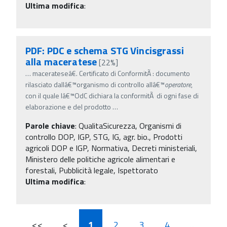
Ultima modifica
:
PDF: PDC e schema STG Vincisgrassi
alla maceratese
[22%]
…
macerateseâ€. Certificato di ConformitÃ : documento
rilasciato dallâ€™organismo di controllo allâ€™
operatore
,
con il quale lâ€™OdC dichiara la conformitÃ di ogni fase di
elaborazione e del prodotto
…
Parole chiave
:
QualitaSicurezza, Organismi di
controllo DOP, IGP, STG, IG, agr. bio., Prodotti
agricoli DOP e IGP, Normativa, Decreti ministeriali,
Ministero delle politiche agricole alimentari e
forestali, Pubblicità legale, Ispettorato
Ultima modifica
:
<<
<
1
2
3
4
...