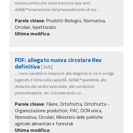
escluso prima che siano trascorsi due anni
dallâ€™emanazione del provvedimento di esc
…
Parole chiave
:
Prodotti Biologici, Normativa,
Circolari, Ispettorato
Ultima modifica
:
PDF: allegato nuova circolare Rev
definitiva
[34%]
…
sono variabili in relazione alla stagione in cui si svolge
(agendo il clima sulla capacitÃ dellâ€™
operatore
), alla
distanza dal centro aziendale, alle condizioni
pedoclimatiche, etc. Considerando co
…
Parole chiave
:
Filiere, Ortofrutta, Ortofrutta -
Organizzazione produttori, PAC, OCM unica,
Normativa, Circolari, Ministero delle politiche
agricole alimentari e forestali
Ultima modifica
: