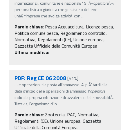
internazionali, comunitarie e nazionali; 19) Â«
operatore
Â»:
persona fisica o giuridica che gestisce o detiene
unâ€™impresa che svolge attivitÃ con
…
Parole chiave
:
Pesca Acquacoltura, Licenze pesca,
Politica comune pesca, Regolamento controllo,
Normativa, Regolamenti (CE), Unione europea,
Gazzetta Ufficiale della Comunità Europea
Ultima modifica
:
PDF: Reg CE 06 2008
[51%]
…
e operazioni sia posta all'ammasso. Al piÃ¹ tardi alla
data d'inizio delle operazioni di ammasso, l'
operatore
indica la propria intenzione di avvalersi di tale possibilitÃ .
Tuttavia, l'organismo d'in
…
Parole chiave
:
Zootecnia, PAC, Normativa,
Regolamenti (CE), Unione europea, Gazzetta
Ufficiale della Comunità Europea