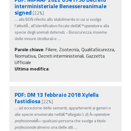
interministeriale Benessereanimale
signed
[22%]
…
alla BDN riferito allo stabilimento in cui si svolge
l'attivitÃ , all'identificativo fiscale dellâ€™
operatore
e alla
specie degli animali detenuti; - Biosicurezza: insieme
delle misure strutturali e
…
Parole chiave
:
Filiere, Zootecnia, QualitaSicurezza,
Normativa, Decreti interministeriali, Gazzetta
Ufficiale
Ultima modifica
:
PDF: DM 13 febbraio 2018 Xylella
fastidiosa
[22%]
…
ad eccezione delle sementi, appartenenti ai generi o
alle specie enumerate nellâ€™allegato I; d) Â«
operatore
professionale
Â»: qualsiasi persona che svolge a titolo
professionale
almeno una delle atti
…