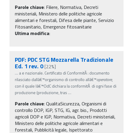
Parole chiave
:
Filiere, Normativa, Decreti
ministeriali, Ministero delle politiche agricole
alimentari e forestali, Difesa delle piante, Servizio
Fitosanitario, Emergenze fitosanitarie
Ultima modifica
:
PDF: PDC STG Mozzarella Tradizionale
Ed. 1 rev. 0
[22%]
…
a e nazionale. Certificato di ConformitÃ : documento
rilasciato dallâ€™organismo di controllo allâ€™
operatore
,
con il quale lâ€™OdC dichiara la conformitÃ di ogni fase di
produzione (produzione, tras
…
Parole chiave
:
QualitaSicurezza, Organismi di
controllo DOP, IGP, STG, IG, agr. bio., Prodotti
agricoli DOP e IGP, Normativa, Decreti ministeriali,
Ministero delle politiche agricole alimentari e
forestali, Pubblicità legale, Ispettorato