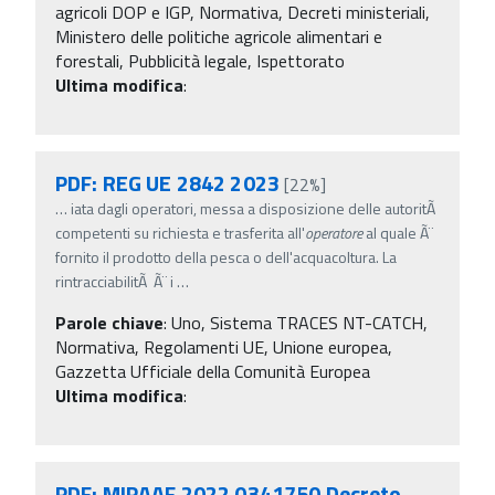
agricoli DOP e IGP, Normativa, Decreti ministeriali,
Ministero delle politiche agricole alimentari e
forestali, Pubblicità legale, Ispettorato
Ultima modifica
:
PDF: REG UE 2842 2023
[22%]
…
iata dagli operatori, messa a disposizione delle autoritÃ
competenti su richiesta e trasferita all'
operatore
al quale Ã¨
fornito il prodotto della pesca o dell'acquacoltura. La
rintracciabilitÃ Ã¨ i
…
Parole chiave
:
Uno, Sistema TRACES NT-CATCH,
Normativa, Regolamenti UE, Unione europea,
Gazzetta Ufficiale della Comunità Europea
Ultima modifica
:
PDF: MIPAAF 2022 0341750 Decreto