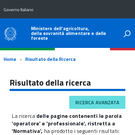
Governo Italiano
Ministero dell'agricoltura,
della sovranità alimentare e delle
foreste
Percorso
Home
Risultato della Ricerca
di
navigazione
Risultato della ricerca
RICERCA AVANZATA
La ricerca
delle pagine contenenti le parola
'operatore' e 'professionale', ristretta a
'Normativa',
ha prodotto i seguenti risultati: