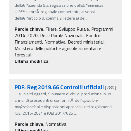
dellâ€™azienda 5.a. registrazione dellâ€™
operatore
allâ€™autoritÃ regionale competente, ai sensi
dellâ€™articolo 9, comma 2, lettera a) del
…
Parole chiave
:
Filiere, Sviluppo Rurale, Programmi
2014-2020, Rete Rurale Nazionale, Fondi e
Finanziamenti, Normativa, Decreti ministeriali,
Ministero delle politiche agricole alimentari e
forestali
Ultima modifica
:
PDF: Reg 2019.66 Controlli ufficiali
[28%]
…
ali o altri oggetti; c) numero di cicli di produzione in un
anno; d) precedenti di conformitÃ dell'
operatore
professionale
alle disposizioni applicabili dei regolamenti
(UE) 2016/2031 e (UE) 2017/625
…
Parole chiave
:
Normativa
Ultima modifica
: