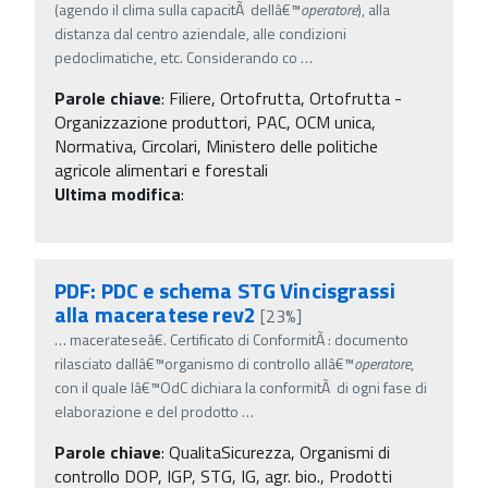
(agendo il clima sulla capacitÃ dellâ€™
operatore
), alla
distanza dal centro aziendale, alle condizioni
pedoclimatiche, etc. Considerando co
…
Parole chiave
:
Filiere, Ortofrutta, Ortofrutta -
Organizzazione produttori, PAC, OCM unica,
Normativa, Circolari, Ministero delle politiche
agricole alimentari e forestali
Ultima modifica
:
PDF: PDC e schema STG Vincisgrassi
alla maceratese rev2
[23%]
…
macerateseâ€. Certificato di ConformitÃ : documento
rilasciato dallâ€™organismo di controllo allâ€™
operatore
,
con il quale lâ€™OdC dichiara la conformitÃ di ogni fase di
elaborazione e del prodotto
…
Parole chiave
:
QualitaSicurezza, Organismi di
controllo DOP, IGP, STG, IG, agr. bio., Prodotti