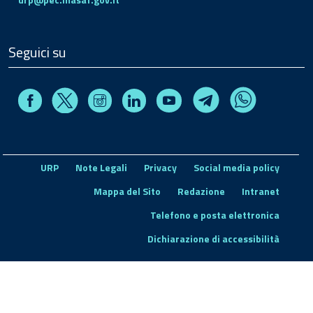
Seguici su
Facebook
Instagram
Linkedin
Youtube
X
Telegram
Whatsapp
URP
Note Legali
Privacy
Social media policy
Mappa del Sito
Redazione
Intranet
Telefono e posta elettronica
Dichiarazione di accessibilità