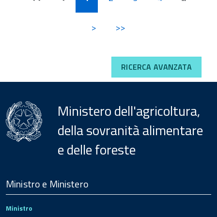
>
>>
RICERCA AVANZATA
Ministero dell'agricoltura,
della sovranità alimentare
e delle foreste
Menu
Footer
Ministro e Ministero
Ministro