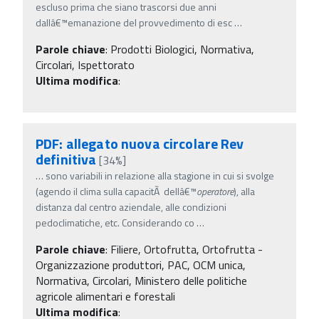
escluso prima che siano trascorsi due anni
dallâ€™emanazione del provvedimento di esc
…
Parole chiave
:
Prodotti Biologici, Normativa,
Circolari, Ispettorato
Ultima modifica
:
PDF: allegato nuova circolare Rev
definitiva
[34%]
…
sono variabili in relazione alla stagione in cui si svolge
(agendo il clima sulla capacitÃ dellâ€™
operatore
), alla
distanza dal centro aziendale, alle condizioni
pedoclimatiche, etc. Considerando co
…
Parole chiave
:
Filiere, Ortofrutta, Ortofrutta -
Organizzazione produttori, PAC, OCM unica,
Normativa, Circolari, Ministero delle politiche
agricole alimentari e forestali
Ultima modifica
: