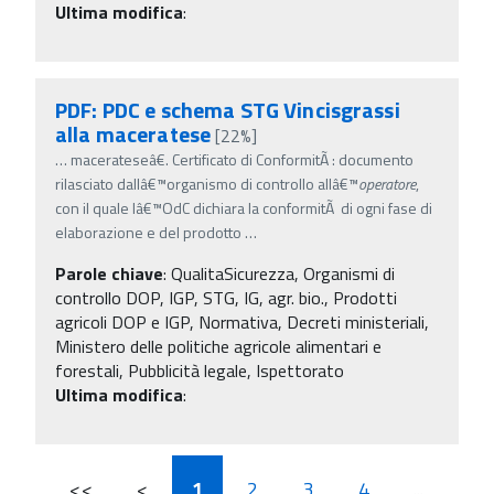
Ultima modifica
:
PDF: PDC e schema STG Vincisgrassi
alla maceratese
[22%]
…
macerateseâ€. Certificato di ConformitÃ : documento
rilasciato dallâ€™organismo di controllo allâ€™
operatore
,
con il quale lâ€™OdC dichiara la conformitÃ di ogni fase di
elaborazione e del prodotto
…
Parole chiave
:
QualitaSicurezza, Organismi di
controllo DOP, IGP, STG, IG, agr. bio., Prodotti
agricoli DOP e IGP, Normativa, Decreti ministeriali,
Ministero delle politiche agricole alimentari e
forestali, Pubblicità legale, Ispettorato
Ultima modifica
:
<<
<
1
2
3
4
...