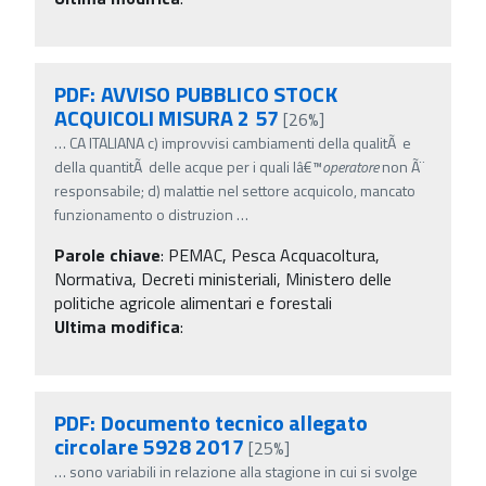
PDF: AVVISO PUBBLICO STOCK
ACQUICOLI MISURA 2 57
[26%]
…
CA ITALIANA c) improvvisi cambiamenti della qualitÃ e
della quantitÃ delle acque per i quali lâ€™
operatore
non Ã¨
responsabile; d) malattie nel settore acquicolo, mancato
funzionamento o distruzion
…
Parole chiave
:
PEMAC, Pesca Acquacoltura,
Normativa, Decreti ministeriali, Ministero delle
politiche agricole alimentari e forestali
Ultima modifica
:
PDF: Documento tecnico allegato
circolare 5928 2017
[25%]
…
sono variabili in relazione alla stagione in cui si svolge