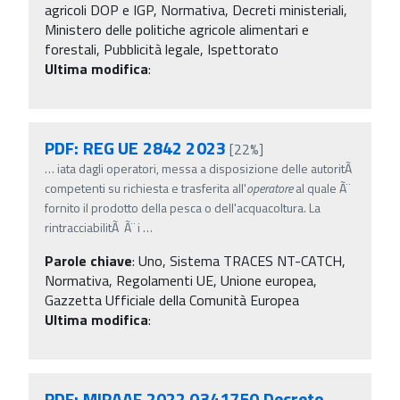
agricoli DOP e IGP, Normativa, Decreti ministeriali,
Ministero delle politiche agricole alimentari e
forestali, Pubblicità legale, Ispettorato
Ultima modifica
:
PDF: REG UE 2842 2023
[22%]
…
iata dagli operatori, messa a disposizione delle autoritÃ
competenti su richiesta e trasferita all'
operatore
al quale Ã¨
fornito il prodotto della pesca o dell'acquacoltura. La
rintracciabilitÃ Ã¨ i
…
Parole chiave
:
Uno, Sistema TRACES NT-CATCH,
Normativa, Regolamenti UE, Unione europea,
Gazzetta Ufficiale della Comunità Europea
Ultima modifica
:
PDF: MIPAAF 2022 0341750 Decreto