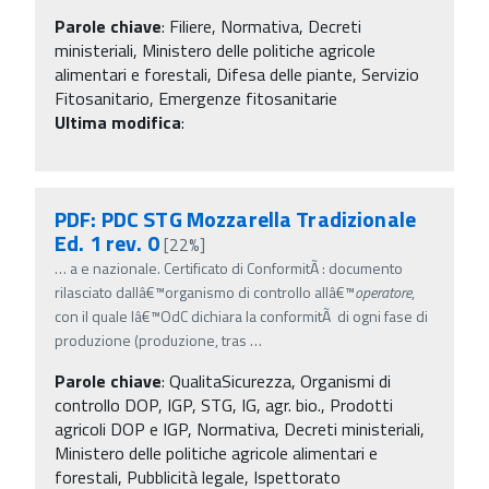
Parole chiave
:
Filiere, Normativa, Decreti
ministeriali, Ministero delle politiche agricole
alimentari e forestali, Difesa delle piante, Servizio
Fitosanitario, Emergenze fitosanitarie
Ultima modifica
:
PDF: PDC STG Mozzarella Tradizionale
Ed. 1 rev. 0
[22%]
…
a e nazionale. Certificato di ConformitÃ : documento
rilasciato dallâ€™organismo di controllo allâ€™
operatore
,
con il quale lâ€™OdC dichiara la conformitÃ di ogni fase di
produzione (produzione, tras
…
Parole chiave
:
QualitaSicurezza, Organismi di
controllo DOP, IGP, STG, IG, agr. bio., Prodotti
agricoli DOP e IGP, Normativa, Decreti ministeriali,
Ministero delle politiche agricole alimentari e
forestali, Pubblicità legale, Ispettorato