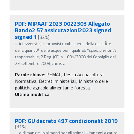
PDF: MIPAAF 2023 0022303 Allegato
Bando2 57 assicurazioni2023 signed
signed 1
[32%]
…
ici avversi; c) improvvisi cambiamenti della qualitÃ e
della quantitÃ delle acque per i quali lâ€™
operatore
non Ã¨
responsabile; 2 Reg. (CE) n. 1005/2008 del Consiglio del
29 settembre 2008, che is
…
Parole chiave
:
PEMAC, Pesca Acquacoltura,
Normativa, Decreti ministeriali, Ministero delle
politiche agricole alimentari e forestali
Ultima modifica
:
PDF: GU decreto 497 condizionalit 2019
[31%]
…
e di mangimi o alimenti per gli animali - Impegni a carico