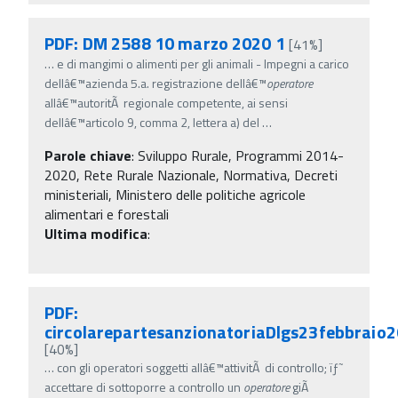
PDF: DM 2588 10 marzo 2020 1
[41%]
…
e di mangimi o alimenti per gli animali - Impegni a carico
dellâ€™azienda 5.a. registrazione dellâ€™
operatore
allâ€™autoritÃ regionale competente, ai sensi
dellâ€™articolo 9, comma 2, lettera a) del
…
Parole chiave
:
Sviluppo Rurale, Programmi 2014-
2020, Rete Rurale Nazionale, Normativa, Decreti
ministeriali, Ministero delle politiche agricole
alimentari e forestali
Ultima modifica
:
PDF:
circolarepartesanzionatoriaDlgs23febbraio
[40%]
…
con gli operatori soggetti allâ€™attivitÃ di controllo; ïƒ˜
accettare di sottoporre a controllo un
operatore
giÃ