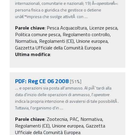
internazionali, comunitarie e nazionali; 19) Â«
operatore
Â»:
persona fisica o giuridica che gestisce o detiene
unâ€™impresa che svolge attivitÃ con
…
Parole chiave
:
Pesca Acquacoltura, Licenze pesca,
Politica comune pesca, Regolamento controllo,
Normativa, Regolamenti (CE), Unione europea,
Gazzetta Ufficiale della Comunità Europea
Ultima modifica
:
PDF: Reg CE 06 2008
[51%]
…
e operazioni sia posta all'ammasso. Al piÃ¹ tardi alla
data d'inizio delle operazioni di ammasso, l'
operatore
indica la propria intenzione di avvalersi di tale possibilitÃ .
Tuttavia, l'organismo d'in
…
Parole chiave
:
Zootecnia, PAC, Normativa,
Regolamenti (CE), Unione europea, Gazzetta
Ufficiale della Comunità Europea