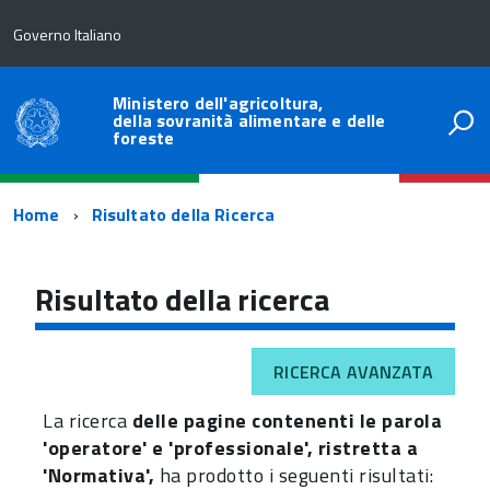
Governo Italiano
Ministero dell'agricoltura,
della sovranità alimentare e delle
foreste
Percorso
Home
Risultato della Ricerca
di
navigazione
Risultato della ricerca
RICERCA AVANZATA
La ricerca
delle pagine contenenti le parola
'operatore' e 'professionale', ristretta a
'Normativa',
ha prodotto i seguenti risultati: