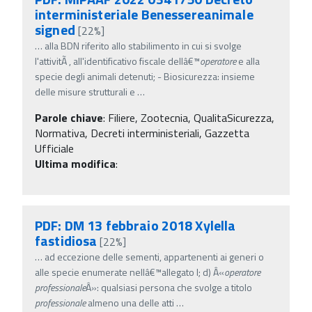
interministeriale Benessereanimale
signed
[22%]
…
alla BDN riferito allo stabilimento in cui si svolge
l'attivitÃ , all'identificativo fiscale dellâ€™
operatore
e alla
specie degli animali detenuti; - Biosicurezza: insieme
delle misure strutturali e
…
Parole chiave
:
Filiere, Zootecnia, QualitaSicurezza,
Normativa, Decreti interministeriali, Gazzetta
Ufficiale
Ultima modifica
:
PDF: DM 13 febbraio 2018 Xylella
fastidiosa
[22%]
…
ad eccezione delle sementi, appartenenti ai generi o
alle specie enumerate nellâ€™allegato I; d) Â«
operatore
professionale
Â»: qualsiasi persona che svolge a titolo
professionale
almeno una delle atti
…