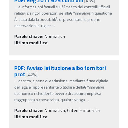
PDF: Reg 2017 625 controlli
[43%]
…
e informazioni fattuali sullâ€™esito dei controlli ufficiali
relativi a singoli operatori, se allâ€™
operatore
in questione
Ã¨ stata data la possibilitÃ di presentare le proprie
osservazioni al riguar
…
Parole chiave
:
Normativa
Ultima modifica
:
PDF: Avviso Istituzione albo fornitori
prot
[42%]
…
oscritta, a pena di esclusione, mediante firma digitale
del legale rappresentante o titolare dellâ€™
operatore
economico richiedente ovvero di ciascuna impresa
raggruppata o consorziata, qualora venga
…
Parole chiave
:
Normativa, Criteri e modalita
Ultima modifica
: