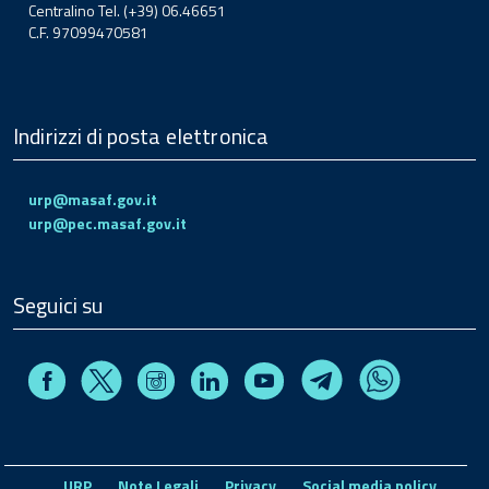
Centralino Tel. (+39) 06.46651
C.F. 97099470581
Indirizzi di posta elettronica
urp@masaf.gov.it
urp@pec.masaf.gov.it
Seguici su
Facebook
Instagram
Linkedin
Youtube
X
Telegram
Whatsapp
URP
Note Legali
Privacy
Social media policy