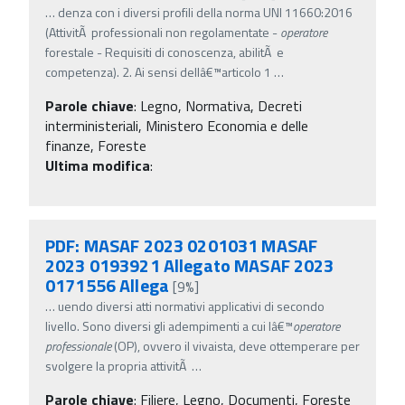
…
denza con i diversi profili della norma UNI 11660:2016
(AttivitÃ professionali non regolamentate -
operatore
forestale - Requisiti di conoscenza, abilitÃ e
competenza). 2. Ai sensi dellâ€™articolo 1
…
Parole chiave
:
Legno, Normativa, Decreti
interministeriali, Ministero Economia e delle
finanze, Foreste
Ultima modifica
:
PDF: MASAF 2023 0201031 MASAF
2023 0193921 Allegato MASAF 2023
0171556 Allega
[9%]
…
uendo diversi atti normativi applicativi di secondo
livello. Sono diversi gli adempimenti a cui lâ€™
operatore
professionale
(OP), ovvero il vivaista, deve ottemperare per
svolgere la propria attivitÃ
…
Parole chiave
:
Filiere, Legno, Documenti, Foreste