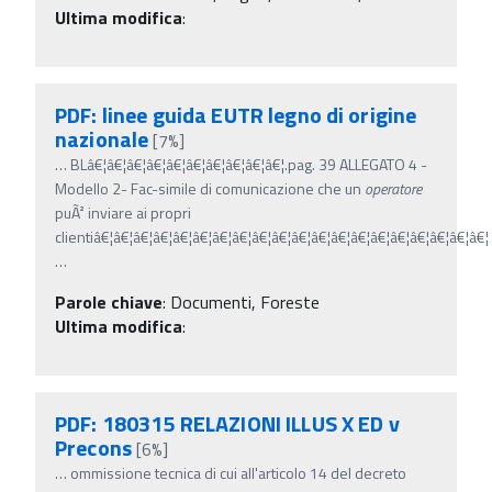
Ultima modifica
:
PDF: linee guida EUTR legno di origine
nazionale
[7%]
…
BLâ€¦â€¦â€¦â€¦â€¦â€¦â€¦â€¦â€¦â€¦.pag. 39 ALLEGATO 4 -
Modello 2- Fac-simile di comunicazione che un
operatore
puÃ² inviare ai propri
clientiâ€¦â€¦â€¦â€¦â€¦â€¦â€¦â€¦â€¦â€¦â€¦â€¦â€¦â€¦â€¦â€¦â€¦â€¦â€¦â€¦
…
Parole chiave
:
Documenti, Foreste
Ultima modifica
:
PDF: 180315 RELAZIONI ILLUS X ED v
Precons
[6%]
…
ommissione tecnica di cui all'articolo 14 del decreto