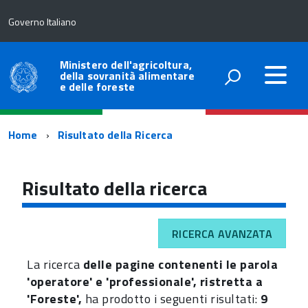
Governo Italiano
Ministero dell'agricoltura,
della sovranità alimentare
e delle foreste
Percorso
Home
Risultato della Ricerca
di
navigazione
Risultato della ricerca
RICERCA AVANZATA
La ricerca
delle pagine contenenti le parola
'operatore' e 'professionale', ristretta a
'Foreste',
ha prodotto i seguenti risultati:
9