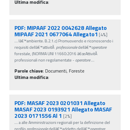
Ultima modifica
:
PDF: MIPAAF 2022 0042628 Allegato
MIPAAF 2021 0677064 Allegato1
[4%]
…
lâ€™ambiente. B.2.1.c) Promuovendo e riconoscendo i
requisiti dellâ€™attivitÃ
professionale
dellâ€™
operatore
forestale, (NORMA UNI 11660:2016 â€œAttivitÃ
professionali non regolamentate -
operatore
…
Parole chiave
:
Documenti, Foreste
Ultima modifica
:
PDF: MASAF 2023 0201031 Allegato
MASAF 2023 0193921 Allegato MASAF
2023 0171556 Al 1
[2%]
…
a alle Amministrazioni regionali per la definizione del
profilo
professionale
dellâ€™addetto dellâ€™
operatore