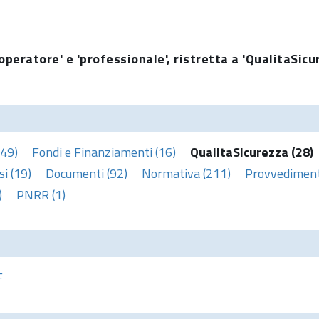
operatore' e 'professionale', ristretta a 'QualitaSicu
(49)
Fondi e Finanziamenti (16)
QualitaSicurezza (28)
i (19)
Documenti (92)
Normativa (211)
Provvedimenti
)
PNRR (1)
F