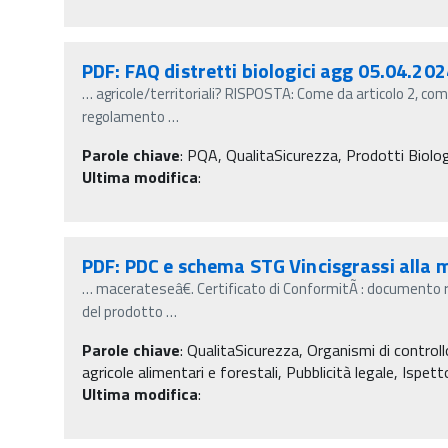
PDF: FAQ distretti biologici agg 05.04.20
…
agricole/territoriali? RISPOSTA: Come da articolo 2, com
regolamento
…
Parole chiave
:
PQA, QualitaSicurezza, Prodotti Biologici
Ultima modifica
:
PDF: PDC e schema STG Vincisgrassi alla 
…
macerateseâ€. Certificato di ConformitÃ : documento r
del prodotto
…
Parole chiave
:
QualitaSicurezza, Organismi di controllo
agricole alimentari e forestali, Pubblicità legale, Ispet
Ultima modifica
: