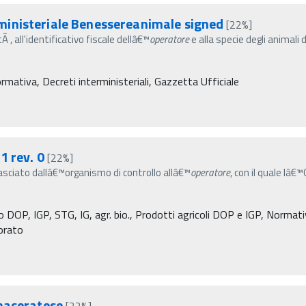
inisteriale Benessereanimale signed
[22%]
tÃ , all'identificativo fiscale dellâ€™
operatore
e alla specie degli animali
rmativa, Decreti interministeriali, Gazzetta Ufficiale
1 rev. 0
[22%]
lasciato dallâ€™organismo di controllo allâ€™
operatore
, con il quale lâ€
 DOP, IGP, STG, IG, agr. bio., Prodotti agricoli DOP e IGP, Normativa
torato
 maceratese
[22%]