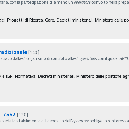
imaria, con la partecipazione di almeno un
operatore
coinvolto nella prepar
, Progetti di Ricerca, Gare, Decreti ministeriali, Ministero delle pol
radizionale
[14%]
asciato dallâ€™organismo di controllo allâ€™
operatore
, con il quale lâ€
e IGP, Normativa, Decreti ministeriali, Ministero delle politiche agri
n. 7552
[13%]
a sede lo stabilimento o il deposito dell'
operatore
obbligato o interessat