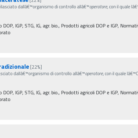
ilasciato dallâ€™organismo di controllo allâ€™
operatore
, con il quale l
 DOP, IGP, STG, IG, agr. bio., Prodotti agricoli DOP e IGP, Normativa
torato
radizionale
[22%]
asciato dallâ€™organismo di controllo allâ€™
operatore
, con il quale lâ€
 DOP, IGP, STG, IG, agr. bio., Prodotti agricoli DOP e IGP, Normativa
torato