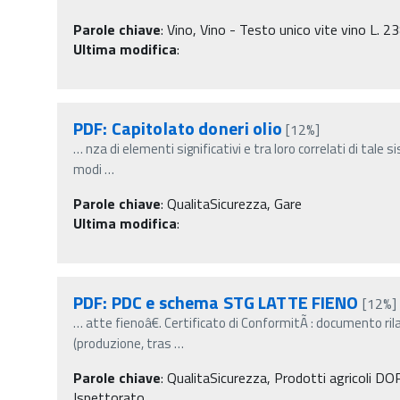
Parole chiave
:
Vino, Vino - Testo unico vite vino L. 2
Ultima modifica
:
PDF: Capitolato doneri olio
[12%]
…
nza di elementi significativi e tra loro correlati di tale si
modi
…
Parole chiave
:
QualitaSicurezza, Gare
Ultima modifica
:
PDF: PDC e schema STG LATTE FIENO
[12%]
…
atte fienoâ€. Certificato di ConformitÃ : documento ri
(produzione, tras
…
Parole chiave
:
QualitaSicurezza, Prodotti agricoli DOP 
Ispettorato