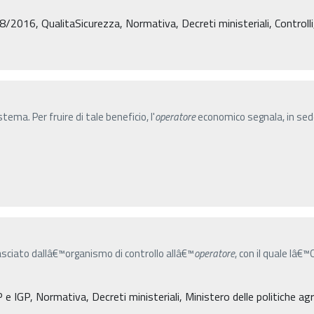
38/2016, QualitaSicurezza, Normativa, Decreti ministeriali, Controll
stema. Per fruire di tale beneficio, l'
operatore
economico segnala, in sede
lasciato dallâ€™organismo di controllo allâ€™
operatore
, con il quale lâ€
e IGP, Normativa, Decreti ministeriali, Ministero delle politiche agri