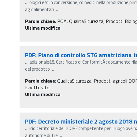
…
ologici e/o in conversione, coinvolti nella produzione pr
agroalimentari
…
Parole chiave
:
PQA, QualitaSicurezza, Prodotti Biologici
Ultima modifica
:
PDF: Piano di controllo STG amatriciana t
…
adizionaleâ€. Certificato di ConformitÃ : documento ril
del prodotto
…
Parole chiave
:
QualitaSicurezza, Prodotti agricoli DOP 
Ispettorato
Ultima modifica
:
PDF: Decreto ministeriale 2 agosto 2018 
…
icio territoriale dell'ICQRF competente per il luogo ove h
autonome di Tre
…