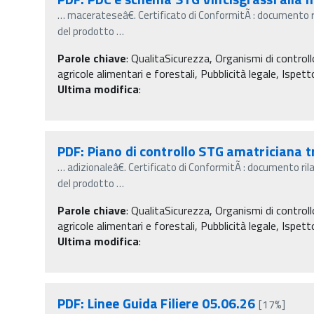
…
macerateseâ€. Certificato di ConformitÃ : documento r
del prodotto
…
Parole chiave
:
QualitaSicurezza, Organismi di controllo
agricole alimentari e forestali, Pubblicità legale, Ispet
Ultima modifica
:
PDF: Piano di controllo STG amatriciana t
…
adizionaleâ€. Certificato di ConformitÃ : documento ril
del prodotto
…
Parole chiave
:
QualitaSicurezza, Organismi di controllo
agricole alimentari e forestali, Pubblicità legale, Ispet
Ultima modifica
:
PDF: Linee Guida Filiere 05.06.26
[17%]