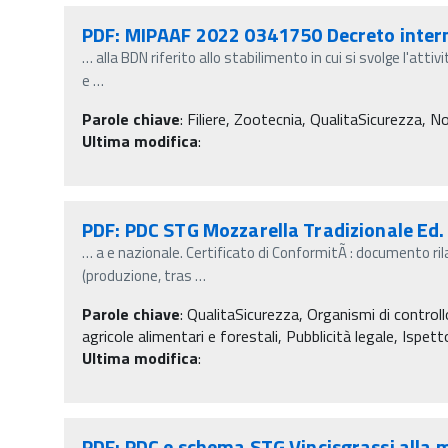
PDF: MIPAAF 2022 0341750 Decreto interm
…
alla BDN riferito allo stabilimento in cui si svolge l'attivi
e
…
Parole chiave
:
Filiere, Zootecnia, QualitaSicurezza, No
Ultima modifica
:
PDF: PDC STG Mozzarella Tradizionale Ed. 
…
a e nazionale. Certificato di ConformitÃ : documento ri
(produzione, tras
…
Parole chiave
:
QualitaSicurezza, Organismi di controllo
agricole alimentari e forestali, Pubblicità legale, Ispet
Ultima modifica
:
PDF: PDC e schema STG Vincisgrassi alla