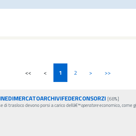
<<
<
1
2
>
>>
AGINEDIMERCATOARCHIVIFEDERCONSORZI
[68%]
se di trasloco devono porsi a carico dellâ€™
operatore
economico, come gi