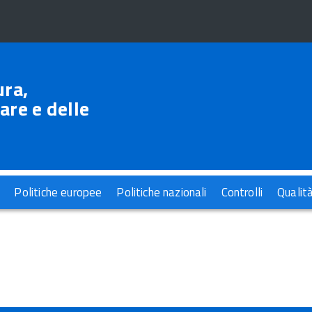
ura,
are e delle
Politiche europee
Politiche nazionali
Controlli
Qualit