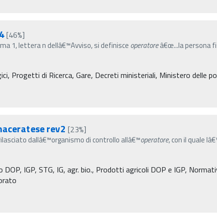
24
[46%]
ma 1, lettera n dellâ€™Avviso, si definisce
operatore
â€œ...la persona fis
, Progetti di Ricerca, Gare, Decreti ministeriali, Ministero delle pol
maceratese rev2
[23%]
ilasciato dallâ€™organismo di controllo allâ€™
operatore
, con il quale l
 DOP, IGP, STG, IG, agr. bio., Prodotti agricoli DOP e IGP, Normativa
torato