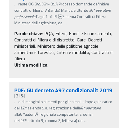
…
reste CIG 8459814B5A Processo domande definitive
contratti di filiera (V Bando) Manuale Utente â€“
operatore
professionale
Page 1 of 19 Sistema Contratti di Filiera
Ministero dell'agricoltura, de
…
Parole chiave
:
PQA, Filiere, Fondi e Finanziamenti,
Contratti di filiera e di distretto, Gare, Decreti
ministeriali, Ministero delle politiche agricole
alimentari e forestali, Criteri e modalita, Contratti di
filiera
Ultima modifica
:
PDF: GU decreto 497 condizionalit 2019
[31%]
…
e di mangimi o alimenti per gli animali - Impegni a carico
dellâ€™azienda 5.a. registrazione dellâ€™
operatore
allâ€™autoritÃ regionale competente, ai sensi
dellâ€™articolo 9, comma 2, lettera a) del
…