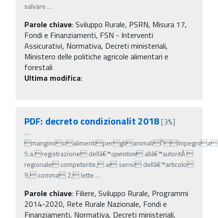
salvare
…
Parole chiave
:
Sviluppo Rurale, PSRN, Misura 17,
Fondi e Finanziamenti, FSN - Interventi
Assicurativi, Normativa, Decreti ministeriali,
Ministero delle politiche agricole alimentari e
forestali
Ultima modifica
:
PDF: decreto condizionalit 2018
[3%]
…
mangimioalimentiperglianimaliÍ²Impegniac
5.a.registrazione dellâ€™
operatore
 allâ€™autoritÃ 
regionale competente, ai sensi dellâ€™articolo
9, comma 2, lette
…
Parole chiave
:
Filiere, Sviluppo Rurale, Programmi
2014-2020, Rete Rurale Nazionale, Fondi e
Finanziamenti, Normativa, Decreti ministeriali,