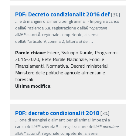
PDF: Decreto condizionalit 2016 def
[3%]
…
e di mangimi o alimenti per gli animali - Impegni a carico
dellâ€™azienda 5.a. registrazione dellâ€™
operatore
allâ€™autoritÃ regionale competente, ai sensi
dellâ€™articolo 9, comma 2, lettera a) del
…
Parole chiave
:
Filiere, Sviluppo Rurale, Programmi
2014-2020, Rete Rurale Nazionale, Fondi e
Finanziamenti, Normativa, Decreti ministeriali,
Ministero delle politiche agricole alimentari e
forestali
Ultima modifica
:
PDF: decreto condizionalit 2018
[3%]
…
one di mangimi o alimenti per gli animali Impegni a
carico dellâ€™azienda 5.a. registrazione dellâ€™
operatore
allâ€™autoritÃ regionale competente, ai sensi