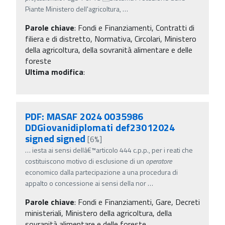
Piante Ministero dell'agricoltura,
…
Parole chiave
:
Fondi e Finanziamenti, Contratti di
filiera e di distretto, Normativa, Circolari, Ministero
della agricoltura, della sovranità alimentare e delle
foreste
Ultima modifica
:
PDF: MASAF 2024 0035986
DDGiovanidiplomati def23012024
signed signed
[6%]
…
iesta ai sensi dellâ€™articolo 444 c.p.p., per i reati che
costituiscono motivo di esclusione di un
operatore
economico dalla partecipazione a una procedura di
appalto o concessione ai sensi della nor
…
Parole chiave
:
Fondi e Finanziamenti, Gare, Decreti
ministeriali, Ministero della agricoltura, della
sovranità alimentare e delle foreste