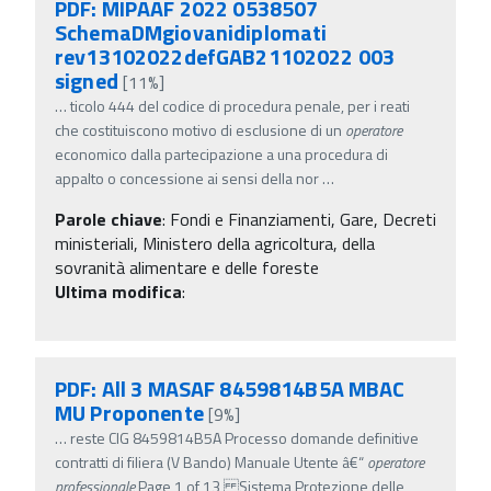
PDF: MIPAAF 2022 0538507
SchemaDMgiovanidiplomati
rev13102022defGAB21102022 003
signed
[11%]
…
ticolo 444 del codice di procedura penale, per i reati
che costituiscono motivo di esclusione di un
operatore
economico dalla partecipazione a una procedura di
appalto o concessione ai sensi della nor
…
Parole chiave
:
Fondi e Finanziamenti, Gare, Decreti
ministeriali, Ministero della agricoltura, della
sovranità alimentare e delle foreste
Ultima modifica
:
PDF: All 3 MASAF 8459814B5A MBAC
MU Proponente
[9%]
…
reste CIG 8459814B5A Processo domande definitive
contratti di filiera (V Bando) Manuale Utente â€“
operatore
professionale
Page 1 of 13 Sistema Protezione delle