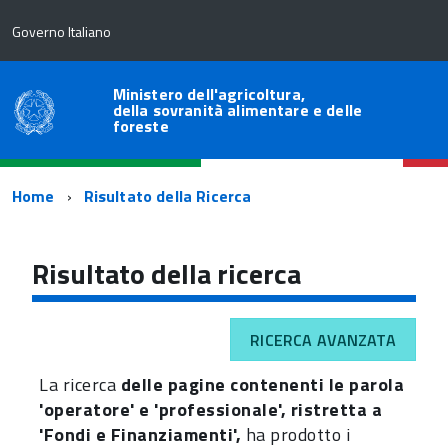
Governo Italiano
Ministero dell'agricoltura,
della sovranità alimentare e delle
foreste
Percorso
Home
Risultato della Ricerca
di
navigazione
Risultato della ricerca
RICERCA AVANZATA
La ricerca
delle pagine contenenti le parola
'operatore' e 'professionale', ristretta a
'Fondi e Finanziamenti',
ha prodotto i