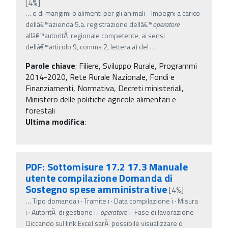
[4%]
…
e di mangimi o alimenti per gli animali - Impegni a carico
dellâ€™azienda 5.a. registrazione dellâ€™
operatore
allâ€™autoritÃ regionale competente, ai sensi
dellâ€™articolo 9, comma 2, lettera a) del
…
Parole chiave
:
Filiere, Sviluppo Rurale, Programmi
2014-2020, Rete Rurale Nazionale, Fondi e
Finanziamenti, Normativa, Decreti ministeriali,
Ministero delle politiche agricole alimentari e
forestali
Ultima modifica
:
PDF: Sottomisure 17.2 17.3 Manuale
utente compilazione Domanda di
Sostegno spese amministrative
[4%]
…
Tipo domanda ï‚· Tramite ï‚· Data compilazione ï‚· Misura
ï‚· AutoritÃ di gestione ï‚·
operatore
ï‚· Fase di lavorazione
Cliccando sul link Excel sarÃ possibile visualizzare o