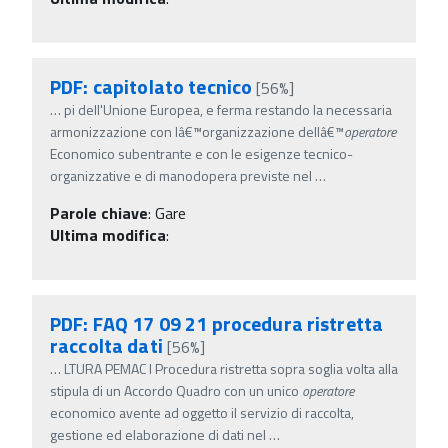
PDF: capitolato tecnico
[56%]
…
pi dell'Unione Europea, e ferma restando la necessaria
armonizzazione con lâ€™organizzazione dellâ€™
operatore
Economico subentrante e con le esigenze tecnico-
organizzative e di manodopera previste nel
…
Parole chiave
:
Gare
Ultima modifica
:
PDF: FAQ 17 09 21 procedura ristretta
raccolta dati
[56%]
…
LTURA PEMAC I Procedura ristretta sopra soglia volta alla
stipula di un Accordo Quadro con un unico
operatore
economico avente ad oggetto il servizio di raccolta,
gestione ed elaborazione di dati nel
…