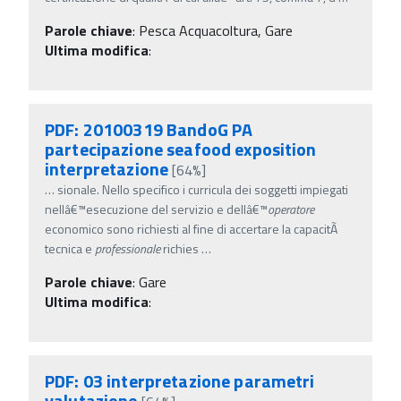
Parole chiave
:
Pesca Acquacoltura, Gare
Ultima modifica
:
PDF: 20100319 BandoG PA
partecipazione seafood exposition
interpretazione
[64%]
…
sionale. Nello specifico i curricula dei soggetti impiegati
nellâ€™esecuzione del servizio e dellâ€™
operatore
economico sono richiesti al fine di accertare la capacitÃ
tecnica e
professionale
richies
…
Parole chiave
:
Gare
Ultima modifica
:
PDF: 03 interpretazione parametri
valutazione