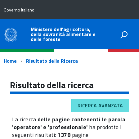
Governo Italiano
Ministero dell'agricoltura,
della sovranità alimentare e
delle foreste
Percorso
Home
Risultato della Ricerca
di
navigazione
Risultato della ricerca
RICERCA AVANZATA
La ricerca
delle pagine contenenti le parola
'operatore' e 'professionale'
ha prodotto i
seguenti risultati:
1378
pagine