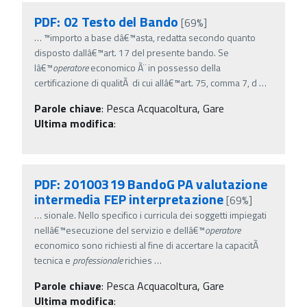
PDF: 02 Testo del Bando
[69%]
…
™importo a base dâ€™asta, redatta secondo quanto
disposto dallâ€™art. 17 del presente bando. Se
lâ€™
operatore
economico Ã¨ in possesso della
certificazione di qualitÃ di cui allâ€™art. 75, comma 7, d
…
Parole chiave
:
Pesca Acquacoltura, Gare
Ultima modifica
:
PDF: 20100319 BandoG PA valutazione
intermedia FEP interpretazione
[69%]
…
sionale. Nello specifico i curricula dei soggetti impiegati
nellâ€™esecuzione del servizio e dellâ€™
operatore
economico sono richiesti al fine di accertare la capacitÃ
tecnica e
professionale
richies
…
Parole chiave
:
Pesca Acquacoltura, Gare
Ultima modifica
: