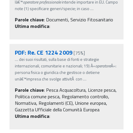
lâ€™
operatore
professionale
intende importare in EU. Campo
note (1) specificare generi/specie; in caso
…
Parole chiave
:
Documenti, Servizio Fitosanitario
Ultima modifica
:
PDF: Re. CE 1224 2009
[75%]
…
dei suoi risultati, sulla base di fonti e strategie
internazionali, comunitarie e nazionali; 19) Â«
operatore
Â»:
persona fisica o giuridica che gestisce o detiene
unâ€™impresa che svolge attivitÃ con
…
Parole chiave
:
Pesca Acquacoltura, Licenze pesca,
Politica comune pesca, Regolamento controllo,
Normativa, Regolamenti (CE), Unione europea,
Gazzetta Ufficiale della Comunità Europea
Ultima modifica
: