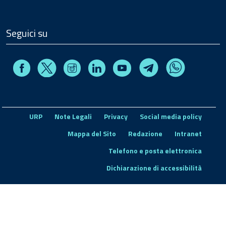
Seguici su
Facebook
Instagram
Linkedin
Youtube
X
Telegram
Whatsapp
URP
Note Legali
Privacy
Social media policy
Mappa del Sito
Redazione
Intranet
Telefono e posta elettronica
Dichiarazione di accessibilità