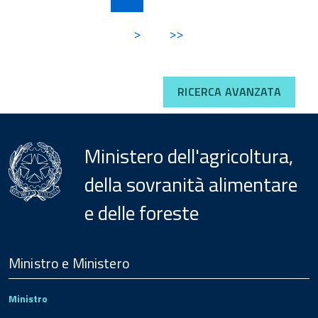
>
>>
RICERCA AVANZATA
Ministero dell'agricoltura,
della sovranità alimentare
e delle foreste
Menu
Footer
Ministro e Ministero
Ministro