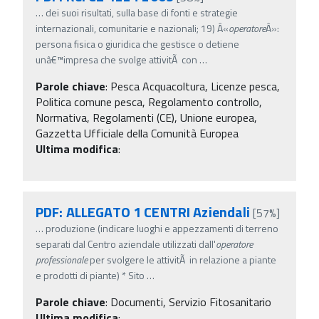
…
dei suoi risultati, sulla base di fonti e strategie
internazionali, comunitarie e nazionali; 19) Â«
operatore
Â»:
persona fisica o giuridica che gestisce o detiene
unâ€™impresa che svolge attivitÃ con
…
Parole chiave
:
Pesca Acquacoltura, Licenze pesca,
Politica comune pesca, Regolamento controllo,
Normativa, Regolamenti (CE), Unione europea,
Gazzetta Ufficiale della Comunità Europea
Ultima modifica
:
PDF: ALLEGATO 1 CENTRI Aziendali
[57%]
…
produzione (indicare luoghi e appezzamenti di terreno
separati dal Centro aziendale utilizzati dall'
operatore
professionale
per svolgere le attivitÃ in relazione a piante
e prodotti di piante) * Sito
…
Parole chiave
:
Documenti, Servizio Fitosanitario
Ultima modifica
: