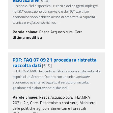
[64%]
…
sionale. Nello specifico i curricula dei soggetti impiegati
nellâ€™esecuzione del servizio e dellâ€™
operatore
economico sono richiesti al fine di accertare la capacitÃ
tecnica e
professionale
richies
…
Parole chiave
:
Pesca Acquacoltura, Gare
Ultima modifica
:
PDF: FAQ 07 09 21 procedura ristretta
raccolta dati
[61%]
…
LTURA PEMAC I Procedura ristretta sopra soglia volta alla
stipula di un Accordo Quadro con un unico
operatore
economico avente ad oggetto il servizio di raccolta,
gestione ed elaborazione di dati nel
…
Parole chiave
:
Pesca Acquacoltura, FEAMPA
2021-27, Gare, Determine a contrarre, Ministero
delle politiche agricole alimentari e forestali