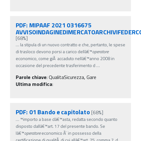
PDF: MIPAAF 2021 0316675
AVVISOINDAGINEDIMERCATOARCHIVIFEDERC
[68%]
…
la stipula di un nuovo contratto e che, pertanto, le spese
di trasloco devono porsi a carico dellâ€™
operatore
economico, come giÃ accaduto nellâ€™anno 2008 in
occasione del precedente trasferimento d
…
Parole chiave
:
QualitaSicurezza, Gare
Ultima modifica
:
PDF: 01 Bando e capitolato
[68%]
…
™importo a base dâ€™asta, redatta secondo quanto
disposto dallâ€™art. 17 del presente bando. Se
lâ€™
operatore
economico Ã¨ in possesso della
certificazione di qualitÃ di cui allâ€™art. 75, comma 7, d
…