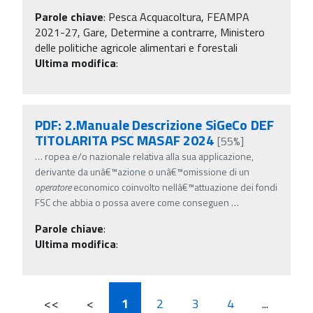
Parole chiave
:
Pesca Acquacoltura, FEAMPA
2021-27, Gare, Determine a contrarre, Ministero
delle politiche agricole alimentari e forestali
Ultima modifica
:
PDF: 2.Manuale Descrizione SiGeCo DEF
TITOLARITA PSC MASAF 2024
[55%]
…
ropea e/o nazionale relativa alla sua applicazione,
derivante da unâ€™azione o unâ€™omissione di un
operatore
economico coinvolto nellâ€™attuazione dei fondi
FSC che abbia o possa avere come conseguen
…
Parole chiave
:
Ultima modifica
:
<<
<
1
2
3
4
...