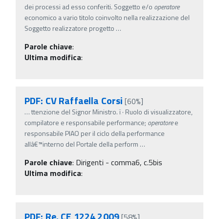
dei processi ad esso conferiti. Soggetto e/o
operatore
economico a vario titolo coinvolto nella realizzazione del
Soggetto realizzatore progetto
…
Parole chiave
:
Ultima modifica
:
PDF: CV Raffaella Corsi
[60%]
…
ttenzione del Signor Ministro. ï‚· Ruolo di visualizzatore,
compilatore e responsabile performance;
operatore
e
responsabile PIAO per il ciclo della performance
allâ€™interno del Portale della perform
…
Parole chiave
:
Dirigenti - comma6, c.5bis
Ultima modifica
:
PDF: Re. CE 1224 2009
[58%]